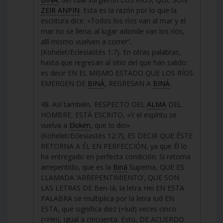
ZEIR ANPIN
. Esta es la razón por lo que la
escritura dice: «Todos los ríos van al mar y el
mar no se llena; al lugar adonde van los ríos,
allí mismo vuelven a correr”.
(Kohelet/Eclesiastés 1:7). En otras palabras,
hasta que regresan al sitio del que han salido:
es decir EN EL MISMO ESTADO QUE LOS RÍOS
EMERGEN DE
BINÁ
, REGRESAN A
BINÁ
.
48. Así también, RESPECTO DEL
ALMA
DEL
HOMBRE, ESTÁ ESCRITO, «Y el espíritu se
vuelva a
Elokim
, que lo dio»
(Kohelet/Eclesiastés 12:7), ES DECIR QUE ÉSTE
RETORNA A ÉL EN PERFECCIÓN, ya que Él lo
ha entregado en perfecta condición. Si retorna
arrepentido, que es la
Biná
Superna, QUE ES
LLAMADA ‘ARREPENTIMIENTO’, QUE SON
LAS LETRAS DE Ben-Iá, la letra Hei EN ESTA
PALABRA se multiplica por la letra Iud EN
ESTA, que significa diez (=Iud) veces cinco
(=Hei), igual a cincuenta. Esto, DE ACUERDO