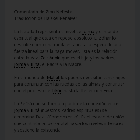
Comentario de Zion Nefesh:
Traducción de Haiskel Peñalver
La letra Iud representa el nivel de
Jojmá
y el mundo
espiritual que está en reposo absoluto. El Zóhar lo
describe como una rueda estática a la espera de una
fuerza lineal para la haga mover. Esta es la relación
entre la Vav,
Zeir Anpin
que es el hijo y los padres,
Jojmá
y
Biná
, el Padre y la Madre.
En el mundo de
Maljut
los padres necesitan tener hijos
para continuar con las ruedas de las almas y continuar
con el proceso de
Tikún
hasta la Redención Final.
La Sefirá que se forma a partir de la conexión entre
Jojmá
y
Biná
(nuestros Padres espirituales) se
denomina Da’at (Conocimiento). Es el estado de unión
que continúa la fuerza vital hasta los niveles inferiores
y sostiene la existencia