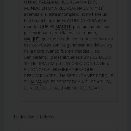
OTRAS PALABRAS, REGRESAN A ESTE
MUNDO EN UNA REENCARNACIÓN. Y así
además si él está incompleto, si no tiene un
hijo o una hija, que es ALUDIDA PARA este
mundo, QUE ES
MALJUT
, para que pueda ser
perfeccionado por ella en este mundo,
MALJUT
, que fue creado con la Hei, como está
escrito: «Éstas son las generaciones del cielo y
de la tierra cuando fueron creadas (Heb.
Behibaram)» (Bereshit/Génesis 2:4). ES DECIR
‘BE HEI BRA AM’ (EL LAS CREÓ CON LA HEI).
ENTONCES EL HOMBRE TIENE QUE
REENCARNARSE UNA SEGUNDA VEZ PORQUE
SU
ALMA
NO ES PERFECTA Y A ÉL SE APLICA
EL VERSÍCULO “ALLÍ MISMO REGRESAN”.
Traducción al Hebreo: