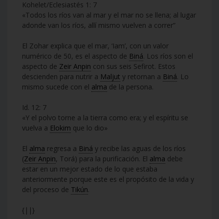
Kohelet/Eclesiastés 1: 7
«Todos los ríos van al mar y el mar no se llena; al lugar
adonde van los ríos, allí mismo vuelven a correr”
El Zohar explica que el mar, ‘Iam’, con un valor
numérico de 50, es el aspecto de
Biná
. Los ríos son el
aspecto de
Zeir Anpin
con sus seis Sefirot. Estos
descienden para nutrir a
Maljut
y retornan a
Biná
. Lo
mismo sucede con el
alma
de la persona.
Id. 12: 7
«Y el polvo torne a la tierra como era; y el espíritu se
vuelva a
Elokim
que lo dio»
El
alma
regresa a
Biná
y recibe las aguas de los ríos
(
Zeir Anpin
, Torá) para la purificación. El
alma
debe
estar en un mejor estado de lo que estaba
anteriormente porque este es el propósito de la vida y
del proceso de
Tikún
.
{||}