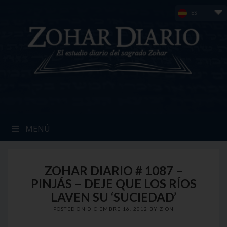
Skip
ES
to
content
MENÚ
ZOHAR DIARIO # 1087 –
PINJÁS – DEJE QUE LOS RÍOS
LAVEN SU ‘SUCIEDAD’
POSTED ON
DICIEMBRE 16, 2012
BY
ZION