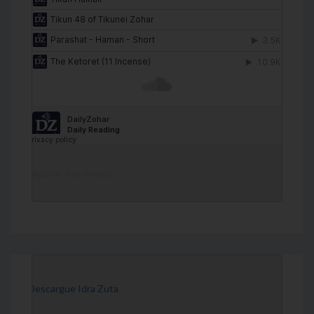
DailyZohar
·
Daily Reading
[Descargue Idra Zuta