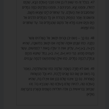
47. בִּגְלַל זֶה מִי שֶׁאֵין לוֹ בֵּן אֵינוֹ מִבְּנֵי הָעוֹלָם הַבָּא, שֶׁהַיָּם
לְמוּלוֹ, וּמִמֶּנּוּ יָצָא, מִבֵּינֵיהֶם ו’, וּמִמֶּנּוּ נֶחֱלָקִים כַּמָּה נְחָלִים
שֶׁמְּסוֹבְבִים אֶת הָעוֹלָם, עַד שֶׁחוֹזְרִים לַיָּם שֶׁיָּצְאוּ מִשָּׁם,
וּמִשּׁוּם זֶה אָמַר הַפָּסוּק (קהלת א) כָּל הַנְּחָלִים הֹלְכִים אֶל
הַיָּם וְהַיָּם אֵינֶנּוּ מָלֵא אֶל מְקוֹם שֶׁהַנְּחָלִים וְגוֹ’. עַד שֶׁחוֹזְרִים
כְּמוֹ שֶׁיָּצְאוּ.
48. גַּם כָּךְ – (שם יב) וְהָרוּחַ תָּשׁוּב אֶל הָאֱלֹהִים אֲשֶׁר
נְתָנָהּ. כְּמוֹ שֶׁנָּתַן אוֹתָהּ שְׁלֵמָה אִם תָּשׁוּב בִּתְשׁוּבָה, שֶׁהִיא
בִּינָ»ה, בֶּ»ן יָ»הּ, עֶלְיוֹן. אוֹת ה’ עוֹלָה בָּאוֹת י’ לַחֲמִשִּׁים, עֶשֶׂר
פְּעָמִים חָמֵשׁ. הֲרֵי הִיא יָ»ם, יָ»הּ. בֵּ»ן, נַחַל שֶׁיּוֹצֵא מֵהַיָּם
וְנֶחֱלָק לְכַמָּה נְחָלִים, כְּמוֹ אִילָן שֶׁמִּתְפַּשֵּׁט לְכַמָּה עֲנָפִים.
49. וְאִם לֹא חָזְרָה נְשָׁמָה שְׁלֵמָה כְּמוֹ שֶׁהִשְׁתַּלְּמָה, נֶאֱמַר
בָּהּ (שם א) שָׁם הֵם שָׁבִים לָלָכֶת, הִיא וְכָל הַנְּשָׁמוֹת
הָאֲחֵרוֹת. גַּם כָּךְ אֵינֶנּוּ שָׁלֵם בְּבֵן אִם אֵין לוֹ בַּת, שֶׁהִיא
הָעוֹלָם הַזֶּה, לִהְיוֹת שָׁלֵם בָּעוֹלָם הַזֶּה שֶׁנִּבְרָא בְה’. זֶהוּ
שֶׁכָּתוּב (בראשית ב) אֵלֶּה תוֹלְדוֹת הַשָּׁמַיִם וְהָאָרֶץ בְּהִבָּרְאָם.
(אֶלָּא)