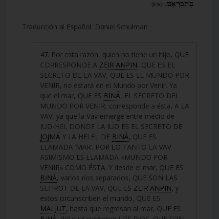
Traducción al Español: Daniel Schulman
47. Por esta razón, quien no tiene un hijo, QUE
CORRESPONDE A
ZEIR ANPIN
, QUE ES EL
SECRETO DE LA VAV, QUE ES EL MUNDO POR
VENIR, no estará en el Mundo por Venir. Ya
que el mar, QUE ES
BINÁ
, EL SECRETO DEL
MUNDO POR VENIR, corresponde a ésta, A LA
VAV, ya que la Vav emerge entre medio de
IUD-HEI, DONDE LA IUD ES EL SECRETO DE
JOJMÁ
Y LA HEI EL DE
BINÁ
, QUE ES
LLAMADA ‘MAR’. POR LO TANTO LA VAV
ASIMISMO ES LLAMADA «MUNDO POR
VENIR» COMO ÉSTA. Y desde el mar, QUE ES
BINÁ
, varios ríos separados, QUE SON LAS
SEFIROT DE LA VAV, QUE ES
ZEIR ANPIN
, y
estos circunscriben el mundo, QUE ES
MALJUT
, hasta que regresan al mar, QUE ES
BINÁ
, del cual surgieron LOS RIOS, QUE SON