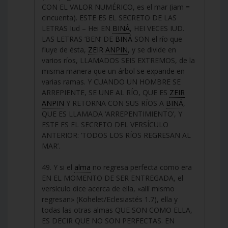
CON EL VALOR NUMÉRICO, es el mar (iam =
cincuenta). ESTE ES EL SECRETO DE LAS
LETRAS Iud – Hei EN
BINÁ
, HEI VECES IUD.
LAS LETRAS ‘BEN’ DE
BINÁ
SON el río que
fluye de ésta,
ZEIR ANPIN
, y se divide en
varios ríos, LLAMADOS SEIS EXTREMOS, de la
misma manera que un árbol se expande en
varias ramas. Y CUANDO UN HOMBRE SE
ARREPIENTE, SE UNE AL RÍO, QUE ES
ZEIR
ANPIN
Y RETORNA CON SUS RÍOS A
BINÁ
,
QUE ES LLAMADA ‘ARREPENTIMIENTO’, Y
ESTE ES EL SECRETO DEL VERSÍCULO
ANTERIOR: ‘TODOS LOS RÍOS REGRESAN AL
MAR’.
49. Y si el
alma
no regresa perfecta como era
EN EL MOMENTO DE SER ENTREGADA, el
versículo dice acerca de ella, «allí mismo
regresan» (Kohelet/Eclesiastés 1.7), ella y
todas las otras almas QUE SON COMO ELLA,
ES DECIR QUE NO SON PERFECTAS. EN