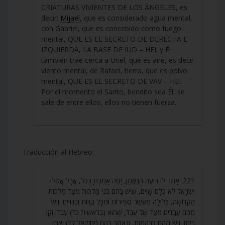
CRIATURAS VIVIENTES DE LOS ÁNGELES, es
decir:
Mijael
, que es considerado agua mental,
con Gabriel, que es concebido como fuego
mental, QUE ES EL SECRETO DE DERECHA E
IZQUIERDA, LA BASE DE IUD – HEI; y Él
también trae cerca a Uriel, que es aire, es decir
viento mental, de Rafael, tierra, que es polvo
mental, QUE ES EL SECRETO DE VAV – HEI.
Por el momento el Santo, bendito sea Él, se
sale de entre ellos, ellos no tienen fuerza.
Traducción al Hebreo:
221. אָמַר לוֹ רוֹעֶה הַנֶּאֱמָן, יָפֶה אָמַרְתָּ בַּכֹּל, אֲבָל אֲפִלּוּ
יִשְׂרָאֵל לֹא כֻּלָּם שָׁוִים, שֶׁיֵּשׁ בָּהֶם בְּנֵי מַלְכוּת מִצַּד מַלְכוּת
הַקְּדוֹשָׁה, כְּלוּלָה מֵעֶשֶׂר סְפִירוֹת וּמִכָּל הֲוָיוֹת וְכִנּוּיִים. וְיֵשׁ
מֵהֶם עֲבָדִים מִצַּד שֶׁל עֶבֶד, שֶׁהוּא (בראשית כד) עַבְדּוֹ זְקַן
בֵּיתוֹ. וְיֵשׁ מֵהֶם כַּבְּהֵמוֹת, וְנֶאֱמַר בָּהֶם (יחזקאל לד) וְאַתֵּן