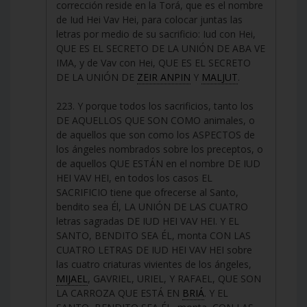
corrección reside en la Torá, que es el nombre
de Iud Hei Vav Hei, para colocar juntas las
letras por medio de su sacrificio: Iud con Hei,
QUE ES EL SECRETO DE LA UNIÓN DE ABA VE
IMA, y de Vav con Hei, QUE ES EL SECRETO
DE LA UNIÓN DE
ZEIR ANPIN
Y
MALJUT
.
223. Y porque todos los sacrificios, tanto los
DE AQUELLOS QUE SON COMO animales, o
de aquellos que son como los ASPECTOS de
los ángeles nombrados sobre los preceptos, o
de aquellos QUE ESTÁN en el nombre DE IUD
HEI VAV HEI, en todos los casos EL
SACRIFICIO tiene que ofrecerse al Santo,
bendito sea Él, LA UNIÓN DE LAS CUATRO
letras sagradas DE IUD HEI VAV HEI. Y EL
SANTO, BENDITO SEA ÉL, monta CON LAS
CUATRO LETRAS DE IUD HEI VAV HEI sobre
las cuatro criaturas vivientes de los ángeles,
MIJAEL
, GAVRIEL, URIEL, Y RAFAEL, QUE SON
LA CARROZA QUE ESTÁ EN
BRIÁ
. Y EL