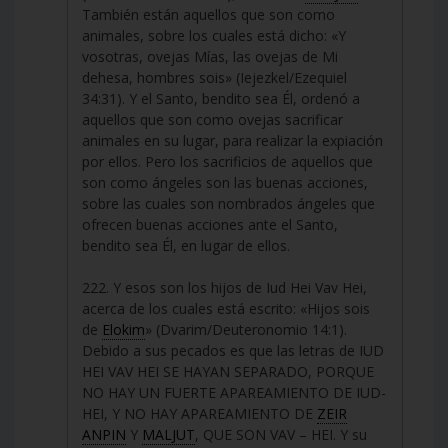
También están aquellos que son como
animales, sobre los cuales está dicho: «Y
vosotras, ovejas Mías, las ovejas de Mi
dehesa, hombres sois» (Iejezkel/Ezequiel
34:31). Y el Santo, bendito sea Él, ordenó a
aquellos que son como ovejas sacrificar
animales en su lugar, para realizar la expiación
por ellos. Pero los sacrificios de aquellos que
son como ángeles son las buenas acciones,
sobre las cuales son nombrados ángeles que
ofrecen buenas acciones ante el Santo,
bendito sea Él, en lugar de ellos.
222. Y esos son los hijos de Iud Hei Vav Hei,
acerca de los cuales está escrito: «Hijos sois
de
Elokim
» (Dvarim/Deuteronomio 14:1).
Debido a sus pecados es que las letras de IUD
HEI VAV HEI SE HAYAN SEPARADO, PORQUE
NO HAY UN FUERTE APAREAMIENTO DE IUD-
HEI, Y NO HAY APAREAMIENTO DE
ZEIR
ANPIN
Y
MALJUT
, QUE SON VAV – HEI. Y su