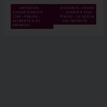
Navegación
←
ANTERIOR:
SIGUIENTE: ZOHAR
ZOHAR DIARIO #
DIARIO # 1150 –
de
1148 – PINJÁS –
PINJÁS – LA VASIJA
→
entradas
ALIMENTE A SU
DEL INFINITO
ENEMIGO