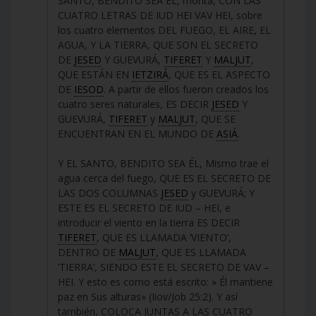
SANTO, BENDITO SEA ÉL, monta, CON LAS
CUATRO LETRAS DE IUD HEI VAV HEI, sobre
los cuatro elementos DEL FUEGO, EL AIRE, EL
AGUA, Y LA TIERRA, QUE SON EL SECRETO
DE
JESED
Y GUEVURÁ,
TIFERET
Y
MALJUT
,
QUE ESTÁN EN
IETZIRÁ
, QUE ES EL ASPECTO
DE
IESOD
. A partir de ellos fueron creados los
cuatro seres naturales, ES DECIR
JESED
Y
GUEVURÁ,
TIFERET
y
MALJUT
, QUE SE
ENCUENTRAN EN EL MUNDO DE
ASIÁ
.
Y EL SANTO, BENDITO SEA ÉL, Mismo trae el
agua cerca del fuego, QUE ES EL SECRETO DE
LAS DOS COLUMNAS
JESED
y GUEVURÁ; Y
ESTE ES EL SECRETO DE IUD – HEI, e
introducir el viento en la tierra ES DECIR
TIFERET
, QUE ES LLAMADA ‘VIENTO’,
DENTRO DE
MALJUT
, QUE ES LLAMADA
‘TIERRA’, SIENDO ESTE EL SECRETO DE VAV –
HEI. Y esto es como está escrito: » Él mantiene
paz en Sus alturas» (Iiov/Job 25:2). Y así
también, COLOCA JUNTAS A LAS CUATRO