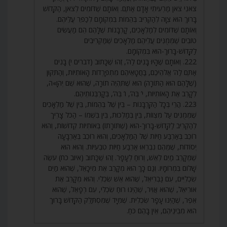
צֹאנִי צֹאן מַרְעִיתִי אָדָם אַתֶּם. וְאוֹתָם שֶׁדּוֹמִים לְצֹאן, הַקָּדוֹשׁ
בָּרוּךְ הוּא צִוָּה לְהַקְרִיב בְּהֵמוֹת בִּמְקוֹמָם לְכַפֵּר עֲלֵיהֶם.
וְאוֹתָם שֶׁדּוֹמִים לְמַלְאָכִים, קָרְבָּנוֹת שֶׁלָּהֶם הֵם מַעֲשִׂים
טוֹבִים שֶׁמְּמֻנִּים עֲלֵיהֶם מַלְאָכִים שֶׁמַּקְרִיבִים
לַקָּדוֹשׁ-בָּרוּךְ-הוּא בִּמְקוֹמָם.
222. וְאוֹתָם שֶׁהָיוּ בָּנִים לַה’, זֶהוּ שֶׁכָּתוּב (דברים י) בָּנִים
אַתֶּם לַה’ אֱלֹהֵיכֶם, בַּחֲטָאֵיהֶם מִתְפָּרְדוֹת הָאוֹתִיּוֹת, וְהַתִּקּוּן
(שֶׁלָּהֶם הוּא הַתּוֹרָה) הוּא שֶׁתִּהְיֶה תוֹרָה, שֶׁהוּא שֵׁם יְהֹוָ»ה,
לְקָרֵב אֶת הָאוֹתִיּוֹת, י’ בְּה’, ו’ בְּה’, בְּקָרְבְּנוֹתֵיהֶם.
223. הֲרֵי בְּכָל הַקָּרְבָּנוֹת – בֵּין שֶׁל בְּהֵמוֹת, בֵּין שֶׁל מַלְאָכִים
שֶׁמְּמֻנִּים עַל מִצְווֹת, בֵּין בְּמַלְכוּת, בֵּין בִּשְׁמוֹ – הַכֹּל צָרִיךְ
לְהַקְרִיב לַקָּדוֹשׁ-בָּרוּךְ-הוּא (שֶׁתּוֹרָתוֹ) בְּאוֹתִיּוֹת קְדוֹשׁוֹת, וְהוּא
רוֹכֵב בְּאַרְבַּע חַיּוֹת שֶׁל הַמַּלְאָכִים, וְהוּא רוֹכֵב בְּאַרְבָּעָה
יְסוֹדוֹת, שֶׁמֵּהֶם נִבְרְאוּ אַרְבַּע חַיּוֹת טִבְעִיּוֹת. וְהוּא הוּא
שֶׁמְּקָרֵב מַיִם לְאֵשׁ, וְרוּחַ לְעָפָר. זֶהוּ שֶׁכָּתוּב (איוב כח) עֹשֶׂה
שָׁלוֹם בִּמְרוֹמָיו. וְגַם כָּךְ הוּא מְקָרֵב אֶת מִיכָאֵל, שֶׁהוּא מַיִם
שִׂכְלִיִּים, עִם גַּבְרִיאֵל, שֶׁהוּא אֵשׁ שִׂכְלִי. וְהוּא מְקָרֵב אֶת
אוּרִיאֵל, שֶׁהוּא אֲוִיר, שֶׁהַיְנוּ רוּחַ שִׂכְלִי, עִם רְפָאֵל, שֶׁהוּא
אֵפֶר, שֶׁהַיְנוּ עָפָר שִׂכְלִית. שֶׁמִּיָּד שֶׁמִּסְתַּלֵּק הַקָּדוֹשׁ בָּרוּךְ
הוּא מִבֵּינֵיהֶם, אֵין בָּהֶם כֹּחַ.