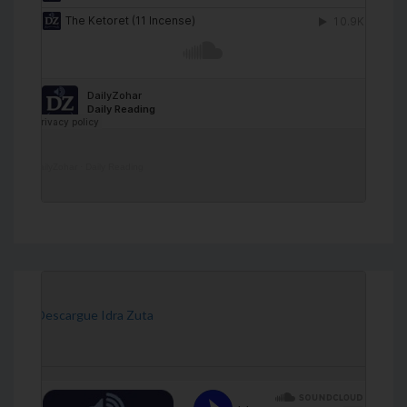
DailyZohar
·
Daily Reading
[Descargue Idra Zuta