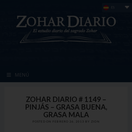
Skip
ES
to
content
MENÚ
ZOHAR DIARIO # 1149 –
PINJÁS – GRASA BUENA,
GRASA MALA
POSTED ON
FEBRERO 26, 2013
BY
ZION