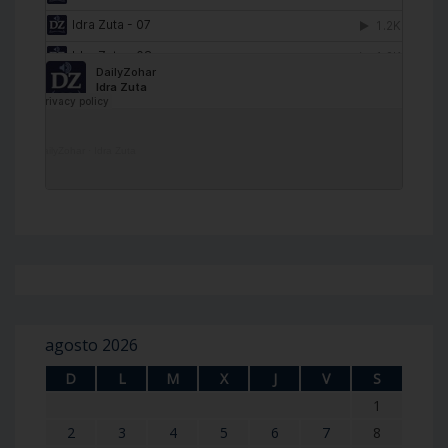
DailyZohar
·
Idra Zuta
agosto 2026
D
L
M
X
J
V
S
1
2
3
4
5
6
7
8