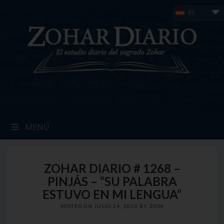
Skip
ES
to
content
MENÚ
ZOHAR DIARIO # 1268 –
PINJÁS – “SU PALABRA
ESTUVO EN MI LENGUA”
POSTED ON
JULIO 24, 2013
BY
ZION