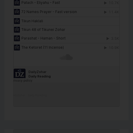
DailyZohar
·
Daily Reading