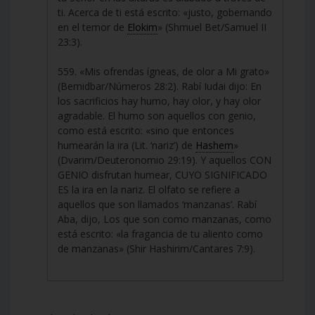
ti. Acerca de ti está escrito: «justo, gobernando
en el temor de
Elokim
» (Shmuel Bet/Samuel II
23:3).
559. «Mis ofrendas ígneas, de olor a Mi grato»
(Bemidbar/Números 28:2). Rabí Iudai dijo: En
los sacrificios hay humo, hay olor, y hay olor
agradable. El humo son aquellos con genio,
como está escrito: «sino que entonces
humearán la ira (Lit. ‘nariz’) de
Hashem
»
(Dvarim/Deuteronomio 29:19). Y aquellos CON
GENIO disfrutan humear, CUYO SIGNIFICADO
ES la ira en la nariz. El olfato se refiere a
aquellos que son llamados ‘manzanas’. Rabí
Aba, dijo, Los que son como manzanas, como
está escrito: «la fragancia de tu aliento como
de manzanas» (Shir Hashirim/Cantares 7:9).