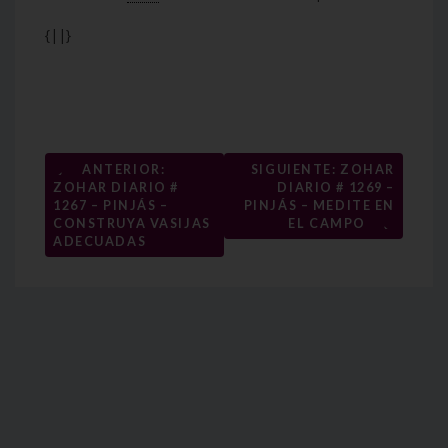
{||}
Navegación
←
ANTERIOR:
SIGUIENTE: ZOHAR
ZOHAR DIARIO #
DIARIO # 1269 –
de
1267 – PINJÁS –
PINJÁS – MEDITE EN
→
entradas
CONSTRUYA VASIJAS
EL CAMPO
ADECUADAS