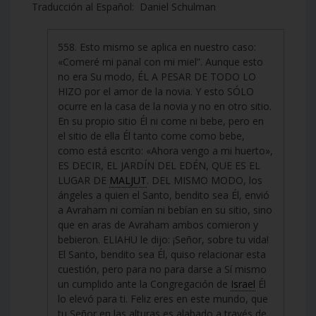
Traducción al Español: Daniel Schulman
558. Esto mismo se aplica en nuestro caso:
«Comeré mi panal con mi miel”. Aunque esto
no era Su modo, ÉL A PESAR DE TODO LO
HIZO por el amor de la novia. Y esto SÓLO
ocurre en la casa de la novia y no en otro sitio.
En su propio sitio Él ni come ni bebe, pero en
el sitio de ella Él tanto come como bebe,
como está escrito: «Ahora vengo a mi huerto»,
ES DECIR, EL JARDÍN DEL EDÉN, QUE ES EL
LUGAR DE
MALJUT
. DEL MISMO MODO, los
ángeles a quien el Santo, bendito sea Él, envió
a Avraham ni comían ni bebían en su sitio, sino
que en aras de Avraham ambos comieron y
bebieron. ELIAHU le dijo: ¡Señor, sobre tu vida!
El Santo, bendito sea Él, quiso relacionar esta
cuestión, pero para no para darse a Sí mismo
un cumplido ante la Congregación de
Israel
Él
lo elevó para ti. Feliz eres en este mundo, que
tu Señor en las alturas es alabado a través de