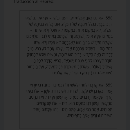
Traducción al Hebreo:
558. אַף גַּם כָּאן, אָכַלְתִּי יַעְרִי עִם דִּבְשִׁי – אַף עַל גַּב שֶׁאֵין
דַּרְכּוֹ בְּכָךְ, בִּגְלַל אַהֲבָה שֶׁל הַכַּלָּה. וְעִם כָּל זֶה בְּבֵיתָהּ שֶׁל
הַכַּלָּה, וְלֹא בְמָקוֹם אַחֵר. בִּמְקוֹמוֹ לֹא אוֹכֵל וְלֹא שׁוֹתֶה –
בַּמָּקוֹם שֶׁלָּהּ אוֹכֵל וְשׁוֹתֶה. זֶהוּ שֶׁכָּתוּב בָּאתִי לְגַנִּי. מַלְאָכִים
שֶׁשָּׁלַח הַקָּדוֹשׁ בָּרוּךְ הוּא לְאַבְרָהָם לֹא אָכְלוּ וְלֹא שָׁתוּ
בִּמְקוֹמָם – בִּשְׁבִיל אַבְרָהָם אָכְלוּ וְשָׁתוּ. אָמַר לוֹ, רַבִּי, חַיֶּיךָ
דָּבָר זֶה רָצָה הַקָּדוֹשׁ בָּרוּךְ הוּא לוֹמַר, וּמִשּׁוּם שֶׁלֹּא לְהַחֲזִיק
טוֹבָה לְעַצְמוֹ לִפְנֵי כְּנֶסֶת יִשְׂרָאֵל, הֵבִיא הַדָּבָר לְפָנֶיךָ.
אַשְׁרֶיךָ בָּעוֹלָם, שֶׁאֲדוֹנְךָ מִשְׁתַּבֵּחַ בְּךָ לְמַעְלָה, וְעָלֶיךָ כָּתוּב
(שמואל-ב כג) צַדִּיק מוֹשֵׁל יִרְאַת אֱלֹהִים.
559. אֶת קָרְבָּנִי לַחְמִי לְאִשַּׁי וְגוֹ’ (במדבר כח). רַבִּי יוּדָאִי
אָמַר, בַּקָּרְבָּן יֵשׁ עָשָׁן, וְיֵשׁ רֵיחַ, וְיֵשׁ נִיחוֹחַ. עָשָׁן – אֵלּוּ בַּעֲלֵי
הָרֹגֶז, שֶׁנֶּאֱמַר (דברים כט) כִּי אָז יֶעְשַׁן אַף ה’. אֵלּוּ נֶהֱנִים
מֵהֶעָשָׁן, וַעֲשַׁן רֹגֶז בַּחֹטֶם הוּא. רֵיחַ – אֵלּוּ שֶׁנִּקְרָאִים
תַּפּוּחִים. אָמַר רַבִּי אַבָּא, כַּתַּפּוּחִים – זֶהוּ שֶׁכָּתוּב (שיר
השירים ז) וְרֵיחַ אַפֵּךְ כַּתַּפּוּחִים.