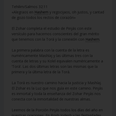
Tehilim/Salmos 32:11
«Alegraos en
Hashem
y regocijaos, oh justos, y cantad
de gozo todos los rectos de corazón»
El Zohar completa el estudio de Pinjás con este
versículo para hacernos conscientes del gran mérito
que tenemos con la Torá y la conexión con
Hashem
.
La primera palabra con la cuenta de la letra es
numéricamente Mashíaj y las últimas tres con la
cuenta de letras y su Kolel equivalen numéricamente a
‘Torá’. Las dos últimas letras son las mismas que la
primera y la última letra de la Torá.
La Torá es nuestro camino hacia la justicia y Mashíaj.
El Zohar es la Luz que nos guía en este camino. Pinjás
es inmortal y toda la enseñanza del Zohar Pinjás nos
conecta con la inmortalidad de nuestras almas.
Leemos de la Porción Pinjás todos los días del año en
nuestras oraciones. En Rosh Jodesh y las festividades