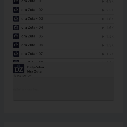
DailyZohar
·
Idra Zuta