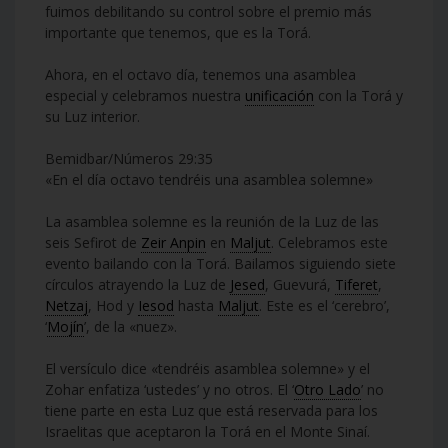
fuimos debilitando su control sobre el premio más
importante que tenemos, que es la Torá.
Ahora, en el octavo día, tenemos una asamblea
especial y celebramos nuestra
unificación
con la Torá y
su Luz interior.
Bemidbar/Números 29:35
«En el día octavo tendréis una asamblea solemne»
La asamblea solemne es la reunión de la Luz de las
seis Sefirot de
Zeir Anpin
en
Maljut
. Celebramos este
evento bailando con la Torá. Bailamos siguiendo siete
círculos atrayendo la Luz de
Jesed
, Guevurá,
Tiferet
,
Netzaj
, Hod y
Iesod
hasta
Maljut
. Este es el ‘cerebro’,
‘
Mojín
’, de la «nuez».
El versículo dice «tendréis asamblea solemne» y el
Zohar enfatiza ‘ustedes’ y no otros. El ‘
Otro Lado
’ no
tiene parte en esta Luz que está reservada para los
Israelitas que aceptaron la Torá en el Monte Sinaí.