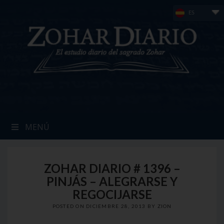
Skip
ES
to
content
MENÚ
ZOHAR DIARIO # 1396 –
PINJÁS – ALEGRARSE Y
REGOCIJARSE
POSTED ON
DICIEMBRE 28, 2013
BY
ZION