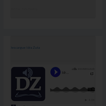
DailyZohar
·
Daily Reading
[Descargue Idra Zuta