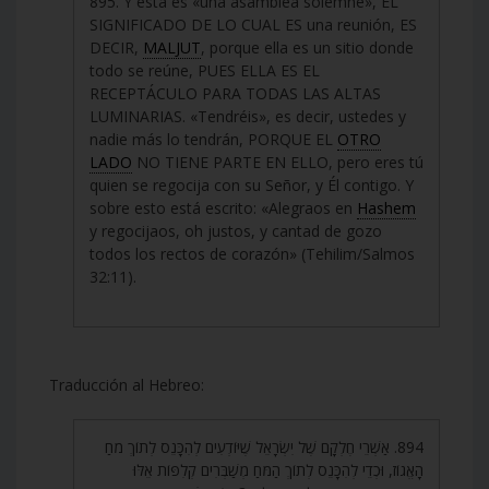
895. Y esta es «una asamblea solemne», EL
SIGNIFICADO DE LO CUAL ES una reunión, ES
DECIR,
MALJUT
, porque ella es un sitio donde
todo se reúne, PUES ELLA ES EL
RECEPTÁCULO PARA TODAS LAS ALTAS
LUMINARIAS. «Tendréis», es decir, ustedes y
nadie más lo tendrán, PORQUE EL
OTRO
LADO
NO TIENE PARTE EN ELLO, pero eres tú
quien se regocija con su Señor, y Él contigo. Y
sobre esto está escrito: «Alegraos en
Hashem
y regocijaos, oh justos, y cantad de gozo
todos los rectos de corazón» (Tehilim/Salmos
32:11).
Traducción al Hebreo:
894. אַשְׁרֵי חֶלְקָם שֶׁל יִשְׂרָאֵל שֶׁיּוֹדְעִים לְהִכָּנֵס לְתוֹךְ מֹחַ
הָאֱגוֹז, וּכְדֵי לְהִכָּנֵס לְתוֹךְ הַמֹּחַ מְשַׁבְּרִים קְלִפּוֹת אֵלּוּ