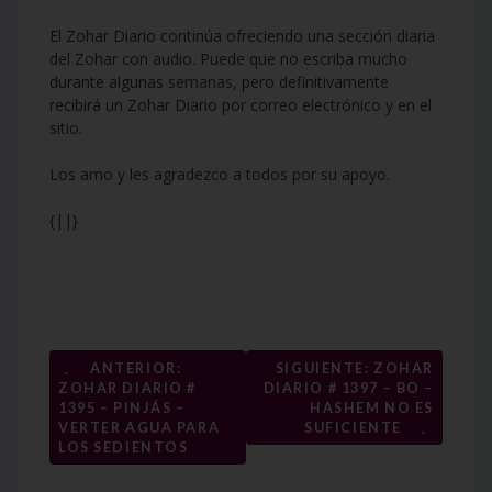
El Zohar Diario continúa ofreciendo una sección diaria
del Zohar con audio. Puede que no escriba mucho
durante algunas semanas, pero definitivamente
recibirá un Zohar Diario por correo electrónico y en el
sitio.
Los amo y les agradezco a todos por su apoyo.
{||}
Navegación
←
ANTERIOR:
SIGUIENTE: ZOHAR
ZOHAR DIARIO #
DIARIO # 1397 – BO –
de
1395 – PINJÁS –
HASHEM NO ES
→
entradas
VERTER AGUA PARA
SUFICIENTE
LOS SEDIENTOS