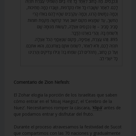
וְנִכְנָסִים. מַה כָּתוּב לְאַחַר כָּל זֶה? בַּיּוֹם הַשְּׁמִינִי עֲצֶרֶת תִּהְיֶה
לָכֶם. לְאַחַר שֶׁשָּׁבְרוּ כָּל אֵלּוּ הַקְּלִפּוֹת, וְשָׁבְרוּ כַּמָּה חֲתִיכוֹת,
וְכַמָּה נְחָשִׁים הָרְגוּ, וְכַמָּה עַקְרַבִּים שֶׁהָיוּ לָהֶם בְּאֵלּוּ הָרֵי
הַחֹשֶׁךְ, עַד שֶׁמָּצְאוּ מְקוֹם יִשּׁוּב וְעִיר קְדוֹשָׁה מֻקֶּפֶת חוֹמוֹת
סָבִיב סָבִיב – אָז נִכְנָסִים אֶצְלָהּ, לַעֲשׂוֹת מְנוּחָה שָׁם
וְלִשְׂמֹחַ בָּהּ. וַהֲרֵי בֵּאַרְנוּ הַדָּבָר.
895. וְזֶהוּ עֲצֶרֶת, אֲסֵיפָה, מָקוֹם שֶׁנֶּאֱסָף הַכֹּל אֶצְלָהּ.
תִּהְיֶה לָכֶם, וְלֹא לְאַחֵר, לִשְׂמֹחַ אִתָּם בַּאֲדוֹנְכֶם, וְהוּא אִתְּכֶם.
וְעַל כֵּן כָּתוּב, (תהלים לב) שִׂמְחוּ בַה’ וְגִילוּ צַדִּיקִים וְהַרְנִינוּ
כָּל יִשְׁרֵי לֵב.
Comentario de Zion Nefesh:
El Zohar elogia la porción de los Israelitas que saben
cómo entrar en el ‘Moaj Haegoz’, el ‘Cerebro de la
Nuez’. Necesitamos romper la cáscara, ‘
Klipá
’ antes de
que podamos entrar y disfrutar del fruto.
Durante el proceso atravesamos la festividad de Sucot
que compartimos con las 70 naciones y gradualmente