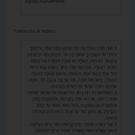
espíritu nuevamente.
Traducción al Hebreo:
1. זֹאת תּוֹרַת הָעֹלָה וְגוֹ’. רַבִּי שִׁמְעוֹן פָּתַח וְאָמַר, צִדְקָתְךָ
כְּהַרְרֵי אֵל מִשְׁפָּטֶיךָ תְּהוֹם רַבָּה וְגוֹ’. הַפָּסוּק הַזֶּה פֵּרַשְׁנוּהוּ
וְנִתְבָּאֵר. בֹּא רְאֵה, הָעוֹלָה הַזּוֹ מַעֲלָה וְקוֹשֶׁרֶת אֶת כְּנֶסֶת
יִשְׂרָאֵל לְמַעְלָה, וְהַדְּבֵקוּת שֶׁלָּהּ בְּתוֹךְ הָעוֹלָם הַבָּא לִהְיוֹת
הַכֹּל אֶחָד בְּקֶשֶׁר אֶחָד, בְּשִׂמְחָה. וּמִשּׁוּם שֶׁעוֹלָה לְמַעְלָה
לְמַעְלָה, כָּתוּב זֹאת תּוֹרַת, סוֹד שֶׁל זָכָר וּנְקֵבָה יַחַד, תּוֹרָה
שֶׁבִּכְתָב וְתוֹרָה שֶׁבְּעַל פֶּה לַעֲלוֹת בַּחֲבִיבוּת.
2. כְּשֶׁמִּתְעוֹרֶרֶת רוּחַ צָפוֹן, כְּמוֹ שֶׁבֵּאַרְנוּהוּ שֶׁכָּתוּב שְׂמֹאלוֹ
תַּחַת לְרֹאשִׁי, אֲזַי הִיא עוֹלָה בַּחֲבִיבוּת, וּמִתְעַטֶּרֶת בְּיָמִין,
וּמִתְחַבֶּרֶת עִם הָאֶמְצָעִי, וְהַכֹּל מֵאִיר מִסּוֹד שֶׁל קֹדֶשׁ
הַקֳּדָשִׁים, וְזֶה מִתּוֹךְ סוֹד שֶׁל אָדָם, בִּרְצוֹן הַכֹּהֵן וּבִתְפִלָּה
וּבְשִׁירָה.
3. וַהֲרֵי בֵּאַרְנוּ שֶׁעוֹלָה קֹדֶשׁ קָדָשִׁים בְּסוֹד הָרוּחַ הָעֶלְיוֹנָה,
מִשּׁוּם שֶׁשָּׁלֹשׁ רוּחוֹת קְשׁוּרוֹת כְּאַחַת: הָרוּחַ הַתַּחְתּוֹנָה