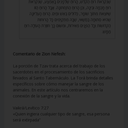
שֶׁנִּקְרֵאת רוּחַ הַקֹּדֶשׁ, הָרוּחַ שֶׁלְּפָנִים בָּאֶמְצַע, שֶׁנִּקְרֵאת
רוּחַ חָכְמָה וּבִינָה, וְכֵן הָרוּחַ הַתַּחְתּוֹנָה. אֲבָל הָרוּחַ הַזּוֹ
שֶׁיּוֹצֵאת מִתּוֹךְ שׁוֹפָר, כְּלוּלִים בְּאֵשׁ וּמַיִם. הָרוּחַ הָעֶלְיוֹנָה
שֶׁהִיא סְתוּמָה בַּחֲשַׁאי, שֶׁבָּהּ מִתְקַיְּמִים כָּל הָרוּחוֹת
הַקְּדוֹשׁוֹת וְכָל הַפָּנִים מְאִירוֹת, וּמִשּׁוּם כָּךְ חוֹזֶרֶת הָעוֹלָה רוּחַ
מַמָּשׁ.
Comentario de Zion Nefesh:
La porción de Tzav trata acerca del trabajo de los
sacerdotes en el procesamiento de los sacrificios
llevados al Santo Tabernáculo. La Torá brinda detalles
específicos sobre cómo manejar la sangre de los
animales. En este artículo nos centraremos en la
conexión de la sangre y la vida.
Vaikrá/Levítico 7:27
«Quien ingiera cualquier tipo de sangre, esa persona
será extirpada”