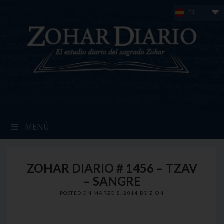
Skip
ES
to
content
MENÚ
ZOHAR DIARIO # 1456 – TZAV
– SANGRE
POSTED ON
MARZO 8, 2014
BY
ZION