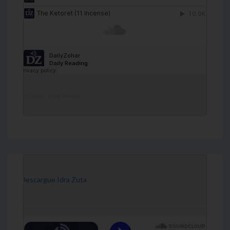
DailyZohar
·
Daily Reading
[Descargue Idra Zuta