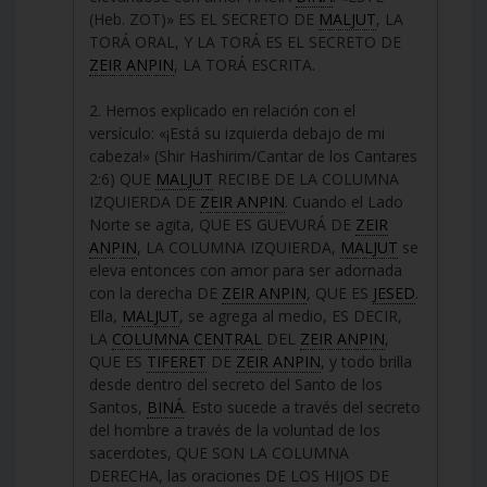
(Heb. ZOT)» ES EL SECRETO DE
MALJUT
, LA
TORÁ ORAL, Y LA TORÁ ES EL SECRETO DE
ZEIR ANPIN
, LA TORÁ ESCRITA.
2. Hemos explicado en relación con el
versículo: «¡Está su izquierda debajo de mi
cabeza!» (Shir Hashirim/Cantar de los Cantares
2:6) QUE
MALJUT
RECIBE DE LA COLUMNA
IZQUIERDA DE
ZEIR ANPIN
. Cuando el Lado
Norte se agita, QUE ES GUEVURÁ DE
ZEIR
ANPIN
, LA COLUMNA IZQUIERDA,
MALJUT
se
eleva entonces con amor para ser adornada
con la derecha DE
ZEIR ANPIN
, QUE ES
JESED
.
Ella,
MALJUT
, se agrega al medio, ES DECIR,
LA
COLUMNA CENTRAL
DEL
ZEIR ANPIN
,
QUE ES
TIFERET
DE
ZEIR ANPIN
, y todo brilla
desde dentro del secreto del Santo de los
Santos,
BINÁ
. Esto sucede a través del secreto
del hombre a través de la voluntad de los
sacerdotes, QUE SON LA COLUMNA
DERECHA, las oraciones DE LOS HIJOS DE