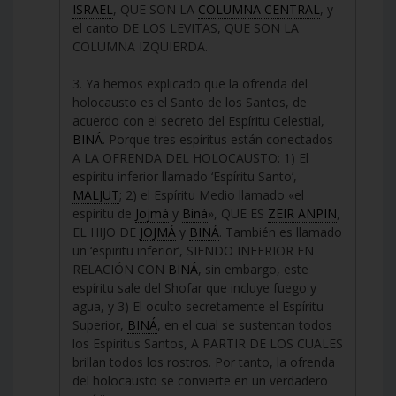
ISRAEL
, QUE SON LA
COLUMNA CENTRAL
, y
el canto DE LOS LEVITAS, QUE SON LA
COLUMNA IZQUIERDA.
3. Ya hemos explicado que la ofrenda del
holocausto es el Santo de los Santos, de
acuerdo con el secreto del Espíritu Celestial,
BINÁ
. Porque tres espíritus están conectados
A LA OFRENDA DEL HOLOCAUSTO: 1) El
espíritu inferior llamado ‘Espíritu Santo’,
MALJUT
; 2) el Espíritu Medio llamado «el
espíritu de
Jojmá
y
Biná
», QUE ES
ZEIR ANPIN
,
EL HIJO DE
JOJMÁ
y
BINÁ
. También es llamado
un ‘espiritu inferior’, SIENDO INFERIOR EN
RELACIÓN CON
BINÁ
, sin embargo, este
espíritu sale del Shofar que incluye fuego y
agua, y 3) El oculto secretamente el Espíritu
Superior,
BINÁ
, en el cual se sustentan todos
los Espíritus Santos, A PARTIR DE LOS CUALES
brillan todos los rostros. Por tanto, la ofrenda
del holocausto se convierte en un verdadero