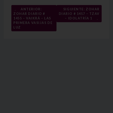
Navegación
←
ANTERIOR:
SIGUIENTE: ZOHAR
ZOHAR DIARIO #
DIARIO # 1457 – TZAV
de
→
1455 – VAIKRÁ – LAS
– IDOLATRÍA 1
entradas
PRIMERA VASIJAS DE
LUZ