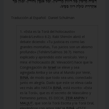
Traducción al Español: Daniel Schulman
1. «Esta es la Torá del holocausto»
(Vaikrá/Levítico 6:2). Rabí Shimón abrió el
debate diciendo: «Tu justicia es como las
grandes montañas, Tus juicios son un abismo
profundo» (Tehilim/Salmos 36:7). Hemos
explicado y aprendido este versículo. Ven y
mira: el holocausto (lit. ‘elevación’) hace que la
Congregación de
Israel
se eleve y sea
agregada Arriba y se una al Mundo por Venir,
BINÁ
, de modo que todo sea uno, conectado
junto en alegría. Dado que este se eleva cada
vez más alto HASTA
BINÁ
, está escrito: «Esta
es la Torá», que es el secreto de Masculino y
Femenino juntos, ES DECIR,
ZEIR ANPIN
Y
MALJUT
, que son la Torá Escrita y la Torá Oral,
elevándose con amor HACIA
BINÁ
. «ESTE