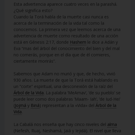
Esta advertencia aparece cuatro veces en la parashá.
¿Qué significa esto?
Cuando la Torá habla de la muerte casi nunca es
acerca de la terminación de la vida tal como la
conocemos. La primera vez que leemos acerca de una
advertencia de muerte como resultado de una acción
está en Génesis 2:17, donde
Hashem
le dice a Adán y
Eva “mas del árbol del conocimiento del bien y del mal
no comerás, porque en el día que de él comieres,
ciertamente morirás”.
Sabemos que Adam no murió y que, de hecho, vivió
930 años. La muerte de que la Torá está hablando es
un “corte” espiritual, una desconexión de la raíz del
Árbol de la Vida
. La palabra ‘MeAmav’, ‘de su pueblo’ se
puede leer como dos palabras ‘Maam- Iah’, ‘de Iud-Hei’
(
Jojmá
y
Biná
) representan a la «Vida» del
Árbol de la
Vida
.
La Cabalá nos enseña que hay cinco niveles del
alma
(Nefesh, Ruaj, Neshamá, Jaiá y Iejidá). El nivel que lleva