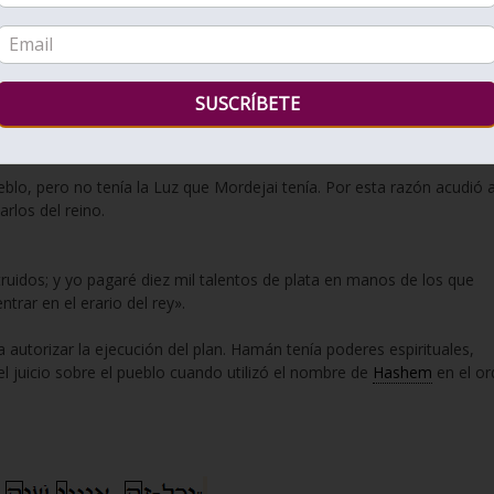
io muy importante, pero me centraré en algunos puntos que nos
odo el mundo se postraba ante él, excepto Mordejai .
an en la puerta del rey, se arrodillaban y postraban ante Hamán, porq
jai no se arrodillaba ni se postraba».
eblo, pero no tenía la Luz que Mordejai tenía. Por esta razón acudió a
arlos del reino.
struidos; y yo pagaré diez mil talentos de plata en manos de los que
trar en el erario del rey».
ra autorizar la ejecución del plan. Hamán tenía poderes espirituales,
el juicio sobre el pueblo cuando utilizó el nombre de
Hashem
en el or