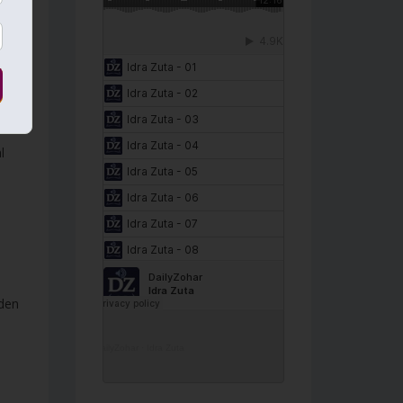
ue
l
den
DailyZohar
·
Idra Zuta