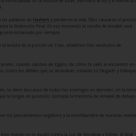
la inmortalidad. En la historia de Ester, ella invita al rey y a Hamán a 
a.
 las palabras de
Hashem
y perdieron la vida. Ellos causaron el proce
asta la Redención Final. En ese momento la semilla de Amalek será
da
será restaurado por siempre.
la lectura de la porción de Tzav, añadimos tres versículos de
amino, cuando salisteis de Egipto, de cómo te salió al encuentro en 
os, todos los débiles que se atrasaban, estando tú fatigado y trabaja
him, te diere descanso de todos tus enemigos en derredor, en la tierr
 que la tengas en posesión, borrarás la memoria de Amalek de debajo
over los pensamientos negativos y la incertidumbre de nuestras mente
este mundo no lo ayudó contra la Luz de Mordejai y Esther. Al final