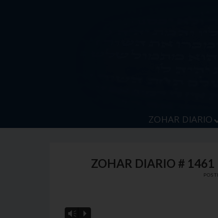
Skip
to
content
ZOHAR DIARIO
ZOHAR DIARIO # 1461 
POST
Vm
P