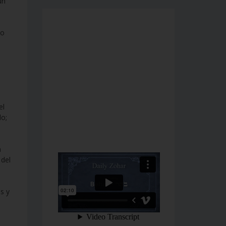
un
so
el
do;
a
 del
s y