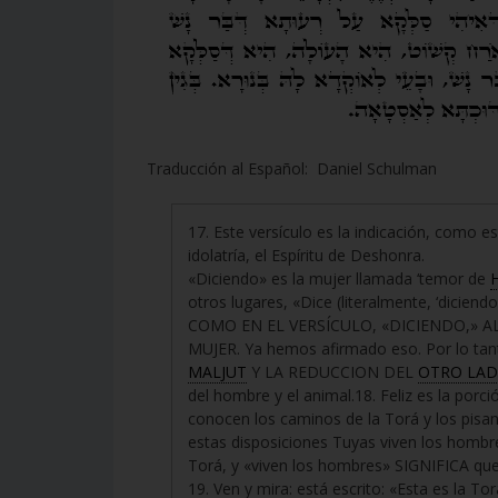
Traducción al Español: Daniel Schulman
17. Este versículo es la indicación, como e
idolatría, el Espíritu de Deshonra.
«Diciendo» es la mujer llamada ‘temor de
otros lugares, «Dice (literalmente, ‘diciend
COMO EN EL VERSÍCULO, «DICIENDO,» A
MUJER. Ya hemos afirmado eso. Por lo tan
MALJUT
Y LA REDUCCION DEL
OTRO LA
del hombre y el animal.18. Feliz es la por
conocen los caminos de la Torá y los pisan
estas disposiciones Tuyas viven los hombre
Torá, y «viven los hombres» SIGNIFICA qu
19. Ven y mira: está escrito: «Esta es la Tor