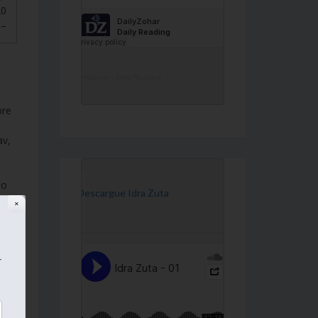
הִ.
DailyZohar
·
Daily Reading
bre
av,
to
[Descargue Idra Zuta
✕
r