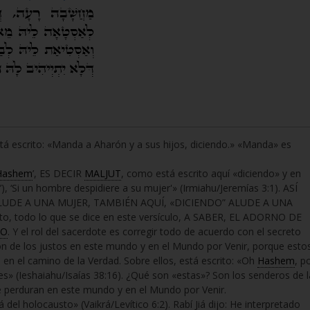
stá escrito: «Manda a Aharón y a sus hijos, diciendo.» «Manda» es
Hashem
’, ES DECIR
MALJUT
, como está escrito aquí «diciendo» y en
o’), ‘Si un hombre despidiere a su mujer'» (Irmiahu/Jeremías 3:1). ASÍ
LUDE A UNA MUJER, TAMBIÉN AQUÍ, «DICIENDO” ALUDE A UNA
to, todo lo que se dice en este versículo, A SABER, EL ADORNO DE
DO
. Y el rol del sacerdote es corregir todo de acuerdo con el secreto
ción de los justos en este mundo y en el Mundo por Venir, porque esto
 en el camino de la Verdad. Sobre ellos, está escrito: «Oh
Hashem
, p
s» (Ieshaiahu/Isaías 38:16). ¿Qué son «estas»? Son los senderos de l
e perduran en este mundo y en el Mundo por Venir.
á del holocausto» (Vaikrá/Levítico 6:2). Rabí Jiá dijo: He interpretado