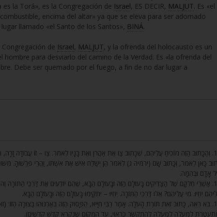
ta es la Torá», es la Congregación de
Israel
, ES DECIR,
MALJUT
. Es «el
el combustible, encima del altar» ya que se eleva para ser adornado
l lugar llamado «el Santo de los Santos»,
BINÁ
.
 la Congregación de
Israel
,
MALJUT
, y la ofrenda del holocausto es un
 hombre para desviarlo del camino de la Verdad. Es «la ofrenda del
bre. Debe ser quemado por el fuego, a fin de no dar lugar a
וְהַכָּתוּב הַזֶּה מוֹכִיחַ עֲלֵיהֶם, שֶׁכָּתוּב צַו אֶת אַהֲרֹן וְאֶת בָּנָיו לֵאמֹר. צַו – זוֹ עֲבוֹדָה זָרָה, ’.
תוּב כָּאן לֵאמֹר, וְכָתוּב שָׁם (ירמיה ג) לֵאמֹר הֵן יְשַׁלַּח אִישׁ אֶת אִשְׁתּוֹ, וַהֲרֵי פֵּרְשׁוּהָ. מִשּׁוּם 
ׁל אָדָם וּבְהֵמָה
אַשְׁרֵי חֶלְקָם שֶׁל הַצַּדִּיקִים בָּעוֹלָם הַזֶּה וּבָעוֹלָם הַבָּא, שֶׁהֵם יוֹדְעִים אֶת דַּרְכֵי הַתּוֹרָה וְ’
לֵיהֶם יִחְיוּ. מִי עֲלֵיהֶם? אֵלּוּ דַּרְכֵי הַתּוֹרָה. יִחְיוּ – יִתְקַיְּמוּ בָּעוֹלָם הַזֶּה וּבָעוֹלָם הַבָּא
בֹּא רְאֵה, כָּתוּב זֹאת תּוֹרַת הָעֹלָה. אָמַר רַבִּי חִיָּיא, הַפָּסוּק הַזֶּה בֵּאַרְנוּהוּ בַּצּוּרָה הַזּוֹ: (זֹ
ּמִתְעַטֶּרֶת לְמַעְלָה לְמַעְלָה לְהִתְקַשֵּׁר כָּרָאוּי, עַד הַמָּקוֹם שֶׁנִּקְרָא קֹדֶשׁ קָדָשִׁים