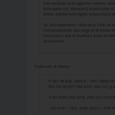
este versículo de la siguiente manera: «Es
holocausto (Lit. ‘elevación’) estará sobre 
Arriba, debidamente ligado incluso hasta e
20. Otra explicación: «Esta es la Torá» es
mal pensamiento que surge en la mente del
holocausto» que se levanta y acusa al hom
acusaciones.
Traducción al Hebreo:
17. רוּחַ הַטֻּמְאָה. לֵאמֹר – זוֹ הָאִשָּׁה, שֶׁנִּקְרֵאת יִרְאַת ה
כָּךְ הַכֹּל נֶאֱמַר, וְהַכֹּהֵן עוֹמֵד לְתַקֵּן אֶת הַכֹּל בְּסוֹד
18. הוֹלְכִים בָּהּ בְּדֶרֶךְ אֱמֶת, עֲלֵיהֶם כָּתוּב (ישעיה לא) ה
19. את תּוֹרַת – זוֹ כְּנֶסֶת יִשְׂרָאֵל. הָעֹלָה – שֶׁהִיא עוֹלָה