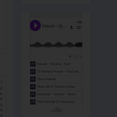
כָּ
שֶ.
עֲ.
ו).