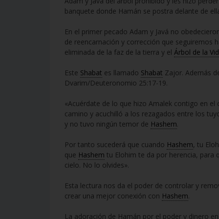
Adam y Javá del árbol prohibido y les hizo perder 
banquete donde Hamán se postra delante de ell
En el primer pecado Adam y Javá no obedecieron
de reencarnación y corrección que seguiremos h
eliminada de la faz de la tierra y el
Árbol de la Vi
Este
Shabat
es llamado
Shabat
Zajor. Además de 
Dvarim/Deuteronomio 25:17-19.
«Acuérdate de lo que hizo Amalek contigo en el c
camino y acuchilló a los rezagados entre los tuy
y no tuvo ningún temor de
Hashem
.
Por tanto sucederá que cuando
Hashem
, tu Elo
que
Hashem
tu Elohim te da por herencia, para
cielo. No lo olvides».
Esta lectura nos da el poder de controlar y rem
crear una mejor conexión con
Hashem
.
La adoración de Hamán por el poder y dinero en 