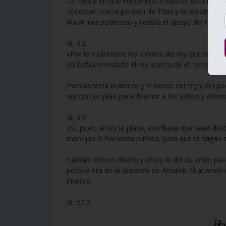
La forma en que vencemos a Hamán es un estud
conectan con la porción de Tzav y la idolatría.
Amán era poderoso y recibía el apoyo del rey. T
Id. 3:2
«Por lo cual todos los siervos del rey que estab
así había mandado el rey acerca de él; pero Morde
Hamán tenía el dinero y el honor del rey y del pu
rey con un plan para destruir a los judíos y elimin
Id. 3:9
«Si, pues, al rey le place, escríbase que sean de
manejan la hacienda pública, para que la hagan en
Hamán ofreció dinero y el rey le dio su anillo pa
porque era de la simiente de Amalek. Él acarreó 
inverso.
Id. 5:13