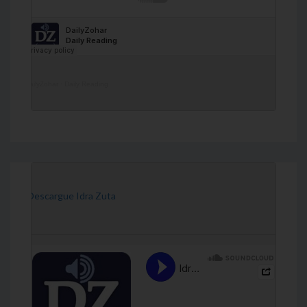
DailyZohar
·
Daily Reading
[Descargue Idra Zuta