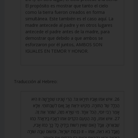
El propósito es mostrar que tanto el cielo
como la tierra fueron creados en forma
simultánea. Este también es el caso aquí. La
madre antecede al padre y en otros lugares
antecede el padre antes de la madre, para
demostrar que debido a que ambos se
esforzaron por él juntos, AMBOS SON
IGUALES EN TEMOR Y HONOR.
Traducción al Hebreo:
26. אִישׁ אִמּוֹ וְאָבִיו תִּירָאוּ וְגוֹ’. הֲרֵי שָׁנִינוּ שֶׁפָּרָשָׁה זוֹ הִיא
הַכְּלָל שֶׁל הַתּוֹרָה. מַקִּישׁ יִרְאַת אָב וָאֵם לְשַׁבְּתוֹתַי. אֶלָּא
אָמַר רַבִּי יוֹסֵי, הַכֹּל אֶחָד. מִי שֶׁיָּרֵא מִזֶּה, שׁוֹמֵר אֶת זֶה.
27. אִישׁ אִמּוֹ, מָה הַטַּעַם הִקְדִּים אִמּוֹ לְאָבִיו בַּיִּרְאָה? כְּמוֹ
שֶׁבֵּאֲרוּהָ. אֲבָל הָאֵם שֶׁאֵין רְשׁוּת בְּיָדֶיהָ כָּל כָּךְ כְּמוֹ אָבִיו,
(אֲבָל בֹּא רְאֵה, אִמּוֹ – זוֹ כְּנֶסֶת יִשְׂרָאֵל, וּמִשּׁוּם שֶׁבָּהּ שׁוֹרָה
הַיִּרְאָה וְהִיא נִקְרֵאת יִרְאַת ה’) הִקְדִּים אֶת יִרְאָתָהּ.