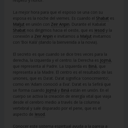
respeto y honor.
La mejor hora para que el esposo se una con su
esposa es la noche del viernes. Es cuando el
Shabat
es
Maljut
en unión con
Zeir Anpin
. Durante el Kabalat
Shabat
nos dirigimos hacia el oeste, que es
Iesod
y la
conexión a
Zeir Anpin
e invitamos a
Maljut
invitamos
con ‘Boi Kalá’ (dando la bienvenida a la novia).
El secreto es que cuando se dice tres veces para la
derecha, la izquierda y el centro: la Derecha es
Jojmá
,
que representa al Padre. La Izquierda es
Biná
, que
representa a la Madre. El centro es el resultado de las
uniones, que es Da’at. Da’at significa ‘conocimiento’,
como en ‘Adam conoció a Eva’. Da’at es la Sefirá que
se forma cuando
Jojmá
y
Biná
están en unión. En el
cuerpo se activa la creación de energía vital que viaja
desde el cerebro medio a través de la columna
vertebral y sale disparado por el pene, que es el
aspecto de
Iesod
.
Conocer este sistema espiritual ayuda a la pareja a