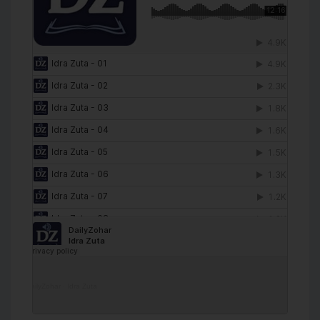
DailyZohar
·
Idra Zuta