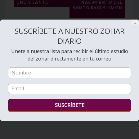
entradas
UNO Y SANTO
NACIMIENTO DEL
SANTO RABÍ SHIMÓN
→
✕
SUSCRÍBETE A NUESTRO ZOHAR
DIARIO
Unete a nuestra lista para recibir el último estudio
del zohar directamente en tu correo