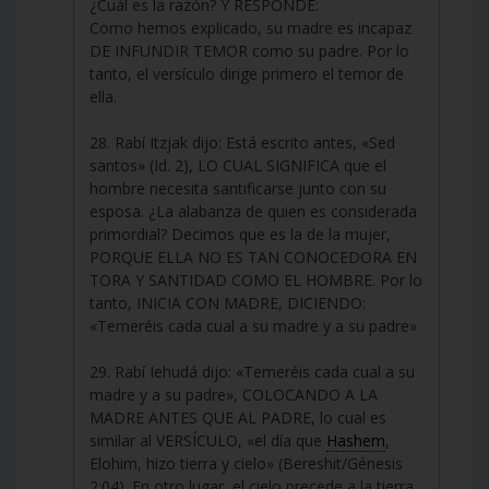
¿Cuál es la razón? Y RESPONDE:
Como hemos explicado, su madre es incapaz
DE INFUNDIR TEMOR como su padre. Por lo
tanto, el versículo dirige primero el temor de
ella.
28. Rabí Itzjak dijo: Está escrito antes, «Sed
santos» (Id. 2), LO CUAL SIGNIFICA que el
hombre necesita santificarse junto con su
esposa. ¿La alabanza de quien es considerada
primordial? Decimos que es la de la mujer,
PORQUE ELLA NO ES TAN CONOCEDORA EN
TORA Y SANTIDAD COMO EL HOMBRE. Por lo
tanto, INICIA CON MADRE, DICIENDO:
«Temeréis cada cual a su madre y a su padre»
29. Rabí Iehudá dijo: «Temeréis cada cual a su
madre y a su padre», COLOCANDO A LA
MADRE ANTES QUE AL PADRE, lo cual es
similar al VERSÍCULO, «el día que
Hashem
,
Elohim, hizo tierra y cielo» (Bereshit/Génesis
2:04). En otro lugar, el cielo precede a la tierra.