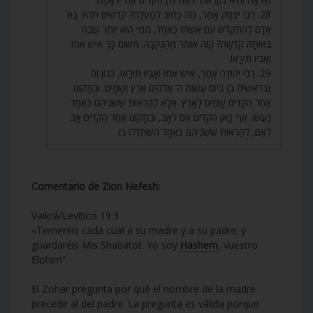
28. רַבִּי יִצְחָק אָמַר, מַה כָּתוּב לְמַעְלָה? קְדֹשִׁים תִּהְיוּ. בָּא
אָדָם לְהִתְקַדֵּשׁ עִם אִשְׁתּוֹ כְּאֶחָד, מִמִּי הוּא יוֹתֵר שֶׁבַח
בְּאוֹתָהּ קְדֻשָּׁה? הֱוֵה אוֹמֵר מֵהַנְּקֵבָה. מִשּׁוּם כָּךְ אִישׁ אִמּוֹ
וְאָבִיו תִּירָאוּ.
29. רַבִּי יְהוּדָה אָמַר, אִישׁ אִמּוֹ וְאָבִיו תִּירָאוּ, כְּגוֹן זֶה
(בראשית ב) בְּיוֹם עֲשׂוֹת ה’ אֱלֹהִים אֶרֶץ וְשָׁמָיִם. וּבְמָקוֹם
אַחֵר הִקְדִּים שָׁמַיִם לָאָרֶץ. אֶלָּא לְהַרְאוֹת שֶׁשְּׁנֵיהֶם כְּאֶחָד
נַעֲשׂוּ. אַף כָּאן הִקְדִּים אֵם לְאָב, וּבְמָקוֹם אַחֵר הִקְדִּים אָב
לְאֵם, לְהַרְאוֹת שֶׁשְּׁנֵיהֶם כְּאֶחָד הִשְׁתַּדְּלוּ בוֹ.
Comentario de Zion Nefesh:
Vaikrá/Levítico 19:3
«Temeréis cada cual a su madre y a su padre; y
guardaréis Mis Shabatot. Yo soy
Hashem
, vuestro
Elohim”.
El Zohar pregunta por qué el nombre de la madre
precede al del padre. La pregunta es válida porque