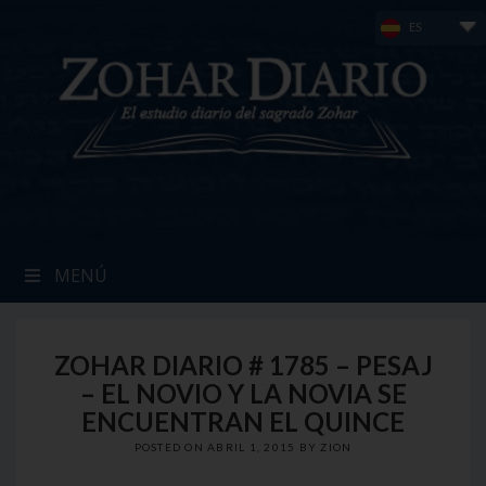
Skip
ES
to
content
MENÚ
ZOHAR DIARIO # 1785 – PESAJ
– EL NOVIO Y LA NOVIA SE
ENCUENTRAN EL QUINCE
POSTED ON
ABRIL 1, 2015
BY
ZION