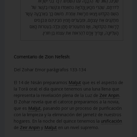
שְׁנַיִם, הַזִּוּוּג שֶׁל הַלְּבָנָה עִם הַשֶּׁמֶשׁ. לְכָל בְּנֵי יִשְׂרָאֵל
לְדֹרֹתָם, שֶׁהֲרֵי מִכָּאן וָהָלְאָה נִתְאַחֲדוּ וְנִקְשְׁרוּ בַקֶּשֶׁר שֶׁל
הַשֵּׁם הַקָּדוֹשׁ וְיָצְאוּ מֵרָשׁוּת אַחֶרֶת. מִשּׁוּם כָּךְ בְּאַרְבָּעָה עָשָׂר
מְתַקְּנִים אֶת עַצְמָם, וּמְבַעֲרִים חָמֵץ מִבֵּינֵיהֶם וְנִכְנָסִים
לָרָשׁוּת הַקְּדוֹשָׁה, וְאָז מִתְעַטְּרִים חָתָן וְכַלָּה בְּעַטְרוֹת הָאֵם
הָעֶלְיוֹנָה, וְצָרִיךְ אָדָם לְהַרְאוֹת אֶת עַצְמוֹ בֶּן חוֹרִין.
Comentario de Zion Nefesh:
Del Zohar Emor parágrafos 133-134
El 14 de Nisán preparamos
Maljut
que es el aspecto de
la Torá oral; el día quince tenemos una luna llena que
representa la revelación plena de la Luz de
Zeir Anpin
.
El Zohar revela que el catorce preparamos a la novia,
que es
Maljut
, pasando por un proceso de purificación
con la limpieza y la eliminación del jametz de nuestros
hogares. En la noche del quince tenemos la
unificación
de
Zeir Anpin
y
Maljut
en un nivel supremo.