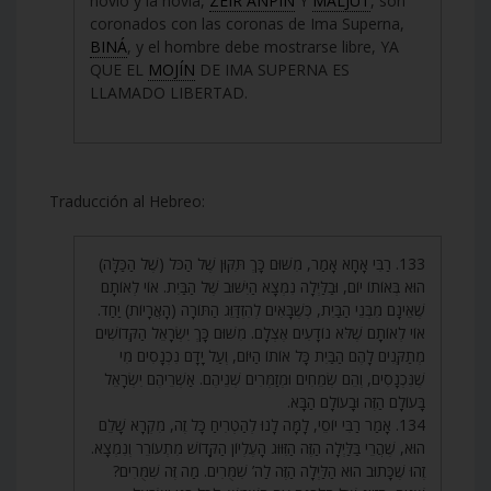
novio y la novia,
ZEIR ANPIN
Y
MALJUT
, son
coronados con las coronas de Ima Superna,
BINÁ
, y el hombre debe mostrarse libre, YA
QUE EL
MOJÍN
DE IMA SUPERNA ES
LLAMADO LIBERTAD.
Traducción al Hebreo:
133. רַבִּי אָחָא אָמַר, מִשּׁוּם כָּךְ תִּקּוּן שֶׁל הַכֹּל (שֶׁל הַכַּלָּה)
הוּא בְּאוֹתוֹ יוֹם, וּבַלַּיְלָה נִמְצָא הַיִּשּׁוּב שֶׁל הַבַּיִת. אוֹי לְאוֹתָם
שֶׁאֵינָם מִבְּנֵי הַבַּיִת, כְּשֶׁבָּאִים לְהִזְדַּוֵּג הַתּוֹרָה (הָאֲרָיוֹת) יַחַד.
אוֹי לְאוֹתָם שֶׁלֹּא נוֹדָעִים אֶצְלָם. מִשּׁוּם כָּךְ יִשְׂרָאֵל הַקְּדוֹשִׁים
מְתַקְּנִים לָהֶם הַבַּיִת כָּל אוֹתוֹ הַיּוֹם, וְעַל יָדָם נִכְנָסִים מִי
שֶׁנִּכְנָסִים, וְהֵם שְׂמֵחִים וּמְזַמְּרִים שְׁנֵיהֶם. אַשְׁרֵיהֶם יִשְׂרָאֵל
בָּעוֹלָם הַזֶּה וּבָעוֹלָם הַבָּא.
134. אָמַר רַבִּי יוֹסֵי, לָמָּה לָנוּ לְהַטְרִיחַ כָּל זֶה, מִקְרָא שָׁלֵם
הוּא, שֶׁהֲרֵי בַּלַּיְלָה הַזֶּה הַזִּוּוּג הָעֶלְיוֹן הַקָּדוֹשׁ מִתְעוֹרֵר וְנִמְצָא.
זֶהוּ שֶׁכָּתוּב הוּא הַלַּיְלָה הַזֶּה לַה’ שִׁמֻּרִים. מַה זֶּה שִׁמֻּרִים?