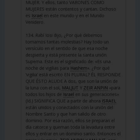
MUJER. Y ellos, tanto VARONES COMO
MUJERES están contentos y cantan. Dichoso
es
Israel
en este mundo y en el Mundo
Venidero.
134. Rabí Iosi dijo, ¿Por qué debemos
tomarnos tantas molestias? Hay todo un
versículo en el sentido de que esa noche
despierta y está presente la santa unión
Superna. Este es el significado de: «Es una
noche de vigilias para
Hashem
». ¿Por qué
‘vigilia’ está escrito EN PLURAL? ÉL RESPONDE
QUE ÉSTO ALUDE A dos, que son la unión de
la luna con el sol,
MALJUT
Y
ZEIR ANPIN
«para
todos los hijos de
Israel
en sus generaciones»
(Id.) SIGNIFICA QUE a partir de ahora
ISRAEL
están unidos y conectados con la unión del
Nombre Santo y que han salido de otro
dominio. Por esa razón, ellos se preparan el
día catorce y queman toda la levadura entre
ellos y entrar en un dominio santo. Entonces el