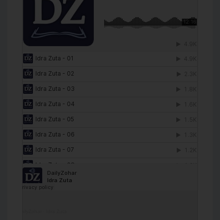
DailyZohar
·
Idra Zuta