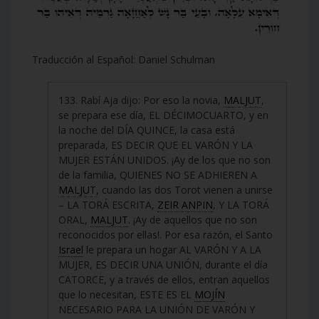
Traducción al Español: Daniel Schulman
133. Rabí Aja dijo: Por eso la novia,
MALJUT
,
se prepara ese día, EL DÉCIMOCUARTO, y en
la noche del DÍA QUINCE, la casa está
preparada, ES DECIR QUE EL VARÓN Y LA
MUJER ESTÁN UNIDOS. ¡Ay de los que no son
de la familia, QUIENES NO SE ADHIEREN A
MALJUT
, cuando las dos Torot vienen a unirse
– LA TORÁ ESCRITA,
ZEIR ANPIN
, Y LA TORÁ
ORAL,
MALJUT
. ¡Ay de aquellos que no son
reconocidos por ellas!. Por esa razón, el Santo
Israel
le prepara un hogar AL VARÓN Y A LA
MUJER, ES DECIR UNA UNIÓN, durante el día
CATORCE, y a través de ellos, entran aquellos
que lo necesitan, ESTE ES EL
MOJÍN
NECESARIO PARA LA UNIÓN DE VARÓN Y