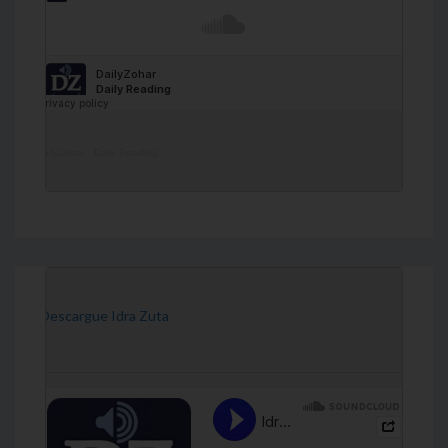
DailyZohar
·
Daily Reading
[Descargue Idra Zuta