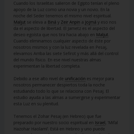
Cuando los Israelitas salieron de Egipto tenían el pleno
apoyo de la Luz como una novia y un novio. En la
noche del Seder tenemos el mismo nivel espiritual.
Maljut
se eleva a
Biná
y
Zeir Anpin
a
Jojmá
y eso nos
da el aspecto de libertad. El Jametz es el aspecto del
deseo egoísta que nos tira hacia abajo en
Maljut
.
Cuando eliminamos cualquier aspecto de éste por
nosotros mismos y con la luz revelada en Pesaj,
elevamos Arriba las siete Sefirot y más allá del control
del mundo físico. En ese nivel nuestras almas
experimentan la libertad completa.
Debido a ese alto nivel de
unificación
es mejor para
nosotros permanecer despiertos toda la noche
estudiando todo lo que se relaciona con Pesaj. El
estudio ayuda a las almas a sumergirse y experimentar
esta Luz en su plenitud.
Tenemos el Zohar Pesaj (en Hebreo) que fue
preparado por nuestro socio espiritual en
Israel
, ‘Mifal
Hazohar Haolamí’. Está en Hebreo y uno puede