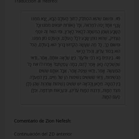
Traducción al Hebreo:
45. וּמִשּׁוּם שֶׁהוּא הִסְתַּלֵּק לְתוֹךְ הָעוֹלָם הַבָּא, יָצָא מִמֶּנּוּ
עָנָף אֶחָד יָפֶה לְמַרְאֶה, וְכָל הָאוֹרוֹת יוֹצְאִים מִמֶּנּוּ וְכָל
הַשָּׂבָע וְשֶׁמֶן הַמִּשְׁחָה לְהָאִיר לָאָרֶץ, וּמִי הוּא? זֶה יוֹסֵף
הַצַּדִּיק, שֶׁהוא נוֹתֵן שָׂבָע לְכָל הָעוֹלָם, וְהָעוֹלָם נִזּוֹן מִמֶּנּוּ.
וּמִשּׁוּם כָּךְ, כָּל מַה שֶּׁעָשָׂה הַקָּדוֹשׁ בָּרוּךְ הוּא בָּעוֹלָם, הַכֹּל
הוּא בְּסוֹד עֶלְיוֹן, וְהַכֹּל כָּרָאוּי.
46. בֵּינְתַיִם בָּא רַבִּי אֶלְעָזָר. כֵּיוָן שֶׁרָאָה אוֹתָם, אָמַר, וַדַּאי
שֶׁהַשְּׁכִינָה כָּאן. אָמַר לָהֶם, בַּמָּה עֲסַקְתֶּם? אָמְרוּ לוֹ אֶת כָּל
הַמַּעֲשֶׂה. אָמַר, וַדַּאי שֶׁיָּפֶה אָמַר, אֲבָל אוֹתָם שִׁשִּׁים
הַנְּשִׁימוֹת, וַדַּאי שֶׁשִּׁשִּׁים נְשִׁימוֹת הֵן שֶׁל חַיִּים, בֵּין לְמַעְלָה
בֵּין לְמַטָּה. מִכָּאן וָהָלְאָה יֵשׁ שִׁשִּׁים נְשִׁימוֹת אֲחֵרוֹת שֶׁהֵן כֻּלָּן
מִצַּד הַמָּוֶת, וְדַרְגַּת הַמָּוֶת עֲלֵיהֶן, וְנִקְרָאוֹת תַּרְדֵּמָה, וְכֻלָּן
טַעַם הַמָּוֶת.
Comentario de Zion Nefesh:
Continuación del ZD anterior