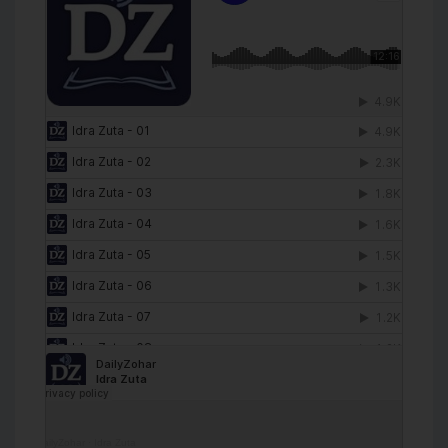
DailyZohar
·
Idra Zuta