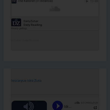
DailyZohar
·
Daily Reading
[Descargue Idra Zuta