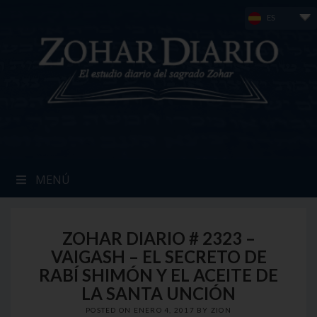
Skip
ES
to
content
MENÚ
ZOHAR DIARIO # 2323 –
VAIGASH – EL SECRETO DE
RABÍ SHIMÓN Y EL ACEITE DE
LA SANTA UNCIÓN
POSTED ON
ENERO 4, 2017
BY
ZION