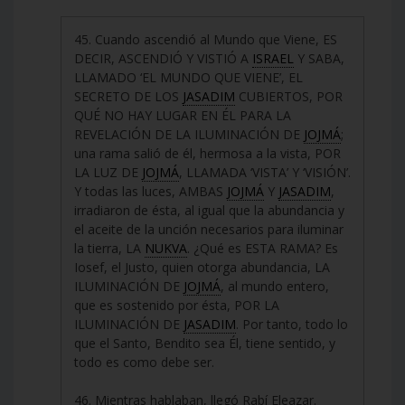
45. Cuando ascendió al Mundo que Viene, ES
DECIR, ASCENDIÓ Y VISTIÓ A
ISRAEL
Y SABA,
LLAMADO ‘EL MUNDO QUE VIENE’, EL
SECRETO DE LOS
JASADIM
CUBIERTOS, POR
QUÉ NO HAY LUGAR EN ÉL PARA LA
REVELACIÓN DE LA ILUMINACIÓN DE
JOJMÁ
;
una rama salió de él, hermosa a la vista, POR
LA LUZ DE
JOJMÁ
, LLAMADA ‘VISTA’ Y ‘VISIÓN’.
Y todas las luces, AMBAS
JOJMÁ
Y
JASADIM
,
irradiaron de ésta, al igual que la abundancia y
el aceite de la unción necesarios para iluminar
la tierra, LA
NUKVA
. ¿Qué es ESTA RAMA? Es
Iosef, el Justo, quien otorga abundancia, LA
ILUMINACIÓN DE
JOJMÁ
, al mundo entero,
que es sostenido por ésta, POR LA
ILUMINACIÓN DE
JASADIM
. Por tanto, todo lo
que el Santo, Bendito sea Él, tiene sentido, y
todo es como debe ser.
46. Mientras hablaban, llegó Rabí Eleazar.