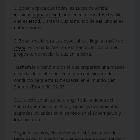
El Zohar explica que todas las Luces de Arriba,
incluidas
Jojmá
y
Jesed
, provienen de Iosef HaTzadik,
que es
Iesod
. Él trae la Luz al mundo de
Maljut
que es
nutrido por él.
El Zohar revela otra Luz especial que llega a través de
Iesod
. Es llamada ‘Aceite de la Santa Unción’ con el
propósito de revelar la Luz en la tierra.
Hashem
le ordenó a Moshé que preparara una mezcla
especial de aceite e incienso para que sirviera de
conducto para esta Luz especial en el mundo. Ver
Shemot/Éxodo 30: 22-33.
Este aceite se utilizó para ungir toda la tienda del
Santo Tabernáculo, el Altar, todas las herramientas
sagradas utilizadas en el servicio en el Tabernáculo y
los sacerdotes.
Según los sabios, el volumen de este aceite era del
tamaño de 72 huevos, lo que equivale a unos 4 litros o