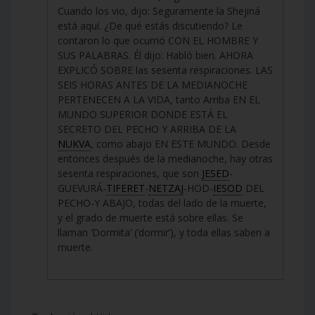
Cuando los vio, dijo: Seguramente la Shejiná
está aquí. ¿De qué estás discutiendo? Le
contaron lo que ocurrió CON EL HOMBRE Y
SUS PALABRAS. Él dijo: Habló bien. AHORA
EXPLICÓ SOBRE las sesenta respiraciones. LAS
SEIS HORAS ANTES DE LA MEDIANOCHE
PERTENECEN A LA VIDA, tanto Arriba EN EL
MUNDO SUPERIOR DONDE ESTÁ EL
SECRETO DEL PECHO Y ARRIBA DE LA
NUKVA
, como abajo EN ESTE MUNDO. Desde
entonces después de la medianoche, hay otras
sesenta respiraciones, que son
JESED
-
GUEVURÁ-
TIFERET
-
NETZAJ
-HOD-
IESOD
DEL
PECHO-Y ABAJO, todas del lado de la muerte,
y el grado de muerte está sobre ellas. Se
llaman ‘Dormita’ (‘dormir’), y toda ellas saben a
muerte.