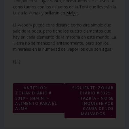
Templo en su lugar Santo, necesitamos ser el «Sol» al
conectarnos con los estudios de la Torá que llevarán la
Luz a la «luna» y brillarán en
Maljut
.
El «vapor» puede considerarse como aire simple que
sale de la boca, pero tiene los cuatro elementos que
hay en cada elemento de la materia en este mundo. La
Tierra no se mencionó anteriormente, pero son los
minerales en la humedad del vapor los que son agua.
{||}
Navegación
←
ANTERIOR:
SIGUIENTE: ZOHAR
ZOHAR DIARIO #
DIARIO # 3321 –
de
3319 – SHMINI –
TAZRÍA – NO SE
entradas
ALIMENTO PARA EL
INQUIETE POR
ALMA
CAUSA DE LOS
→
MALVADOS