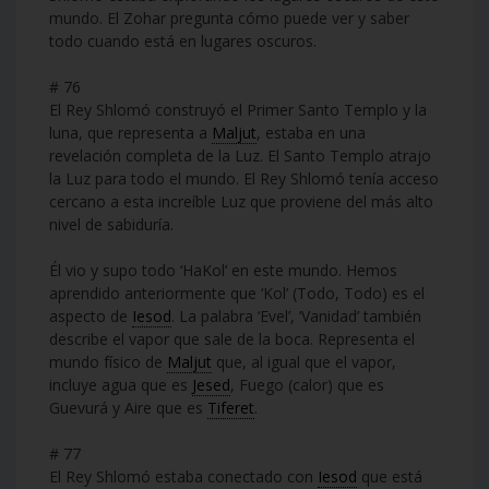
mundo. El Zohar pregunta cómo puede ver y saber
todo cuando está en lugares oscuros.
# 76
El Rey Shlomó construyó el Primer Santo Templo y la
luna, que representa a
Maljut
, estaba en una
revelación completa de la Luz. El Santo Templo atrajo
la Luz para todo el mundo. El Rey Shlomó tenía acceso
cercano a esta increíble Luz que proviene del más alto
nivel de sabiduría.
Él vio y supo todo ‘HaKol’ en este mundo. Hemos
aprendido anteriormente que ‘Kol’ (Todo, Todo) es el
aspecto de
Iesod
. La palabra ‘Evel’, ‘Vanidad’ también
describe el vapor que sale de la boca. Representa el
mundo físico de
Maljut
que, al igual que el vapor,
incluye agua que es
Jesed
, Fuego (calor) que es
Guevurá y Aire que es
Tiferet
.
# 77
El Rey Shlomó estaba conectado con
Iesod
que está