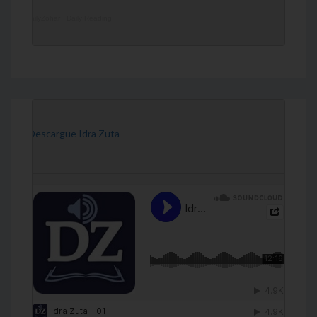
DailyZohar
·
Daily Reading
[Descargue Idra Zuta