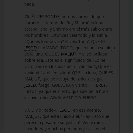
nada.
76. ÉL RESPONDE, hemos aprendido que
durante el tiempo del Rey Shlomó la luna
estaba llena, y Shlomó era el más sabio entre
los hombres. Entonces veía todo y lo sabía.
¿Qué es lo que veía? El veía ‘todo’, QUE ES
IESOD
LLAMADO ‘TODO’, quien nunca se aleja
de la luna, QUE ES
MALJUT
. Y el sol brillaba
sobre ella. Este es el significado de «Lo he
visto todo en los días de mi vanidad”.¿Qué es
vanidad (también: ‘aliento’)? Es la luna, QUE ES
MALJUT
, que se incluye de todo, de agua,
JESED
, fuego, GUEVURÁ y viento,
TIFERET
,
juntos, ya que el aliento que sale de la boca
incluye todo, AGUA,VIENTO Y FUEGO.
77. Él vio «todo»,
IESOD
, en ese aliento,
MALJUT
, que está unido a él. “Hay justo que
perece a pesar de su justicia”. Ven y mira,
cuando hay muchas personas justas en el