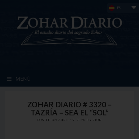
Skip
ES
to
content
MENÚ
ZOHAR DIARIO # 3320 –
TAZRÍA – SEA EL “SOL”
POSTED ON
ABRIL 19, 2020
BY
ZION