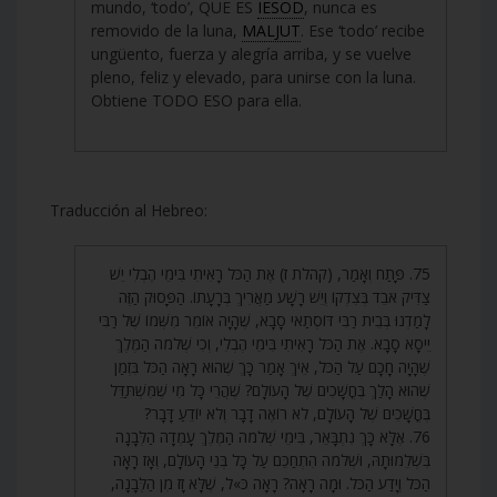
mundo, ‘todo’, QUE ES
IESOD
, nunca es
removido de la luna,
MALJUT
. Ese ‘todo’ recibe
ungüento, fuerza y alegría arriba, y se vuelve
pleno, feliz y elevado, para unirse con la luna.
Obtiene TODO ESO para ella.
Traducción al Hebreo:
75. פָּתַח וְאָמַר, (קהלת ז) אֶת הַכֹּל רָאִיתִי בִּימֵי הֶבְלִי יֵשׁ
צַדִּיק אֹבֵד בְּצִדְקוֹ וְיֵשׁ רָשָׁע מַאֲרִיךְ בְּרָעָתוֹ. הַפָּסוּק הַזֶּה
לָמַדְנוּ בְּבֵית רַבִּי דּוֹסְתַאי סָבָא, שֶׁהָיָה אוֹמֵר מִשְּׁמוֹ שֶׁל רַבִּי
יֵיסָא סָבָא. אֶת הַכֹּל רָאִיתִי בִּימֵי הֶבְלִי, וְכִי שְׁלֹמֹה הַמֶּלֶךְ
שֶׁהָיָה חָכָם עַל הַכֹּל, אֵיךְ אָמַר כָּךְ שֶׁהוּא רָאָה הַכֹּל בִּזְמַן
שֶׁהוּא הָלַךְ בֶּחֳשָׁכִים שֶׁל הָעוֹלָם? שֶׁהֲרֵי כָּל מִי שֶׁמִּשְׁתַּדֵּל
בֶּחֳשָׁכִים שֶׁל הָעוֹלָם, לֹא רוֹאֶה דָבָר וְלֹא יוֹדֵעַ דָּבָר?
76. אֶלָּא כָּךְ נִתְבָּאֵר, בִּימֵי שְׁלֹמֹה הַמֶּלֶךְ עָמְדָה הַלְּבָנָה
בִּשְׁלֵמוּתָהּ, וּשְׁלֹמֹה הִתְחַכֵּם עַל כָּל בְּנֵי הָעוֹלָם, וְאָז רָאָה
הַכֹּל וְיָדַע הַכֹּל. וּמָה רָאָה? רָאָה כֹּ»ל, שֶׁלָּא זָז מִן הַלְּבָנָה,