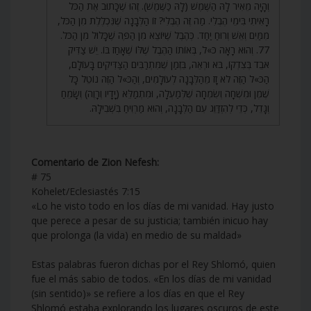
וְהָיָה מֵאִיר לָהּ הַשֶּׁמֶשׁ (לָהּ כַּשֶּׁמֶשׁ). זֶהוּ שֶׁכָּתוּב אֶת הַכֹּל
רָאִיתִי בִּימֵי הֶבְלִי. מַה זֶּה הֶבְלִי? זוֹ הַלְּבָנָה שֶׁנִּכְלֶלֶת מִן הַכֹּל,
מִמַּיִם וְאֵשׁ וְרוּחַ יַחַד. כְּהֶבֶל שֶׁיּוֹצֵא מִן הַפֶּה שֶׁכָּלוּל מִן הַכֹּל.
77. וְהוּא רָאָה כֹּ»ל, בְּאוֹתוֹ הַהֶבֶל שֶׁלּוֹ שֶׁאָחַז בּוֹ. יֵשׁ צַדִּיק
אֹבֵד בְּצִדְקוֹ, בֹּא וּרְאֵה, בִּזְמַן שֶׁמִּתְרַבִּים הַצַּדִּיקִים בָּעוֹלָם,
הַכֹּ»ל הַזֶּה לֹא זָז מֵהַלְּבָנָה לְעוֹלָמִים, וְהַכֹּ»ל הַזֶּה נוֹטֵל כָּל
שֶׁמֶן וּמִשְׁחָה וְשִׂמְחָה שֶׁלְּמַעְלָה, וּמִתְמַלֵּא (יָדָיו וְרָוֶה) וְשָׂמֵחַ
וְגָדֵל, כְּדֵי לְהִזְדַּוֵּג עִם הַלְּבָנָה, וְהוּא מַרְוִיחַ בִּשְׁבִילָהּ.
Comentario de Zion Nefesh:
# 75
Kohelet/Eclesiastés 7:15
«Lo he visto todo en los días de mi vanidad. Hay justo
que perece a pesar de su justicia; también inicuo hay
que prolonga (la vida) en medio de su maldad»
Estas palabras fueron dichas por el Rey Shlomó, quien
fue el más sabio de todos. «En los días de mi vanidad
(sin sentido)» se refiere a los días en que el Rey
Shlomó estaba explorando los lugares oscuros de este