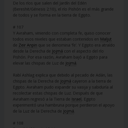
De los ríos que salen del Jardín del Edén
(Bereshit/Génesis 2:10), el río Pishón es el más grande
de todos y se forma en la tierra de Egipto.
# 107
Y Avraham, viniendo con completa fe, quiso conocer
todos esos niveles que estaban contenidos en
Maljut
de
Zeir Anpin
que se denomina ‘fe’. Y Egipto era atraído
desde la Derecha de
Jojmá
con el aspecto del río
Pishón. Por esa razón, Avraham bajó a Egipto para
elevar las chispas de Luz de
Jojmá
.
Rabí Ashlag explica que debido al pecado de Adán, las
chispas de la Derecha de
Jojmá
cayeron a la tierra de
Egipto. Avraham pudo expandir su vasija y sabiduría al
recolectar estas chispas de Luz. Después de que
Avraham regresó a la Tierra de
Israel
, Egipto
experimentó una hambruna porque perdieron el apoyo
de la Luz de la Derecha de
Jojmá
.
# 108