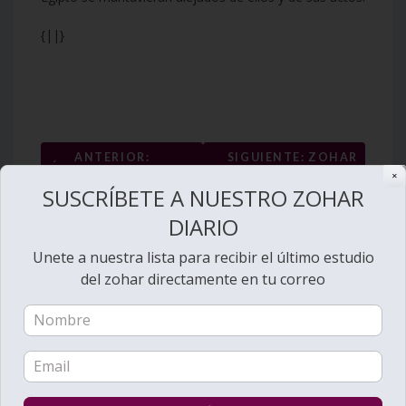
{||}
Navegación
←
ANTERIOR:
SIGUIENTE: ZOHAR
ZOHAR DIARIO #
DIARIO # 3480 – LEJ
de
✕
SUSCRÍBETE A NUESTRO ZOHAR
3478 – LEJ LEJÁ – ME
LEJÁ – SÉ QUE ERES
entradas
HALLARON LOS
UNA MUJER DE
DIARIO
GUARDIANES QUE
HERMOSO PARECER
→
RONDAN POR LA
Unete a nuestra lista para recibir el último estudio
CIUDAD
del zohar directamente en tu correo