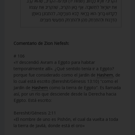
הִקְרִיב? אֶלָּא כַּכָּתוּב (שמות יד) וּפַרְעֹה הִקְרִיב, שֶׁהוּא קֵרַב
אֶת יִשְׂרָאֵל לִתְשׁוּבָה. אַף כָּאן הִקְרִיב, שֶׁהִקְרִיב אֶת עַצְמוֹ
לַקָּדוֹשׁ-בָּרוּךְ-הוּא כָּרָאוּי. לָבֹא מִצְרָיְמָה, לְהִתְבּוֹנֵן בְּאוֹתָן
הַדְּרָגוֹת וּלְהִתְרַחֵק מֵהֶן וּלְהִתְרַחֵק מִמַּעֲשֵׂי מִצְרַיִם.
Comentario de Zion Nefesh:
# 106
«Y descendió Avram a Egipto para habitar
temporalmente allí». ¿Qué sentido tenía ir a Egipto?
porque fue considerado como el Jardín de
Hashem
, de
lo cual está escrito (Bereshit/Génesis 13:10) “como el
Jardín de
Hashem
como la tierra de Egipto”. Es llamada
así, por un río que desciende desde la Derecha hacia
Egipto. Está escrito:
Bereshit/Génesis 2:11
«El nombre de uno es Pishón, el cual da vuelta a toda
la tierra de Javilá, donde está el oro»