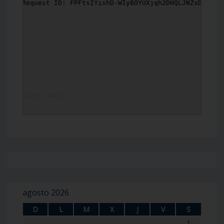
DailyZohar
·
Idra Zuta
agosto 2026
D
L
M
X
J
V
S
1