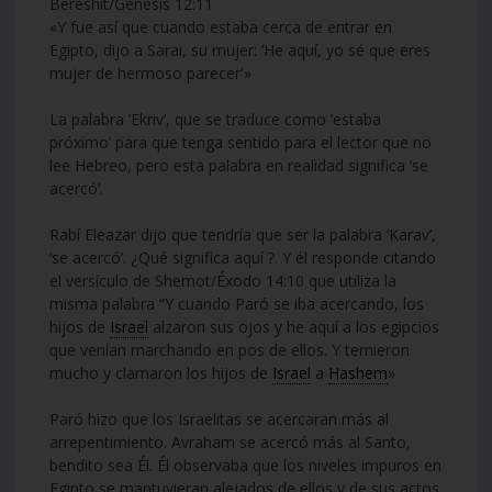
Bereshit/Génesis 12:11
«Y fue así que cuando estaba cerca de entrar en
Egipto, dijo a Sarai, su mujer: ‘He aquí, yo sé que eres
mujer de hermoso parecer'»
La palabra ‘Ekriv’, que se traduce como ‘estaba
próximo’ para que tenga sentido para el lector que no
lee Hebreo, pero esta palabra en realidad significa ‘se
acercó’.
Rabí Eleazar dijo que tendría que ser la palabra ‘Karav’,
‘se acercó’. ¿Qué significa aquí ?. Y él responde citando
el versículo de Shemot/Éxodo 14:10 que utiliza la
misma palabra “Y cuando Paró se iba acercando, los
hijos de
Israel
alzaron sus ojos y he aquí a los egipcios
que venían marchando en pos de ellos. Y temieron
mucho y clamaron los hijos de
Israel
a
Hashem
»
Paró hizo que los Israelitas se acercaran más al
arrepentimiento. Avraham se acercó más al Santo,
bendito sea Él. Él observaba que los niveles impuros en
Egipto se mantuvieran alejados de ellos y de sus actos.