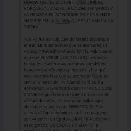
NUKVA
, QUE ES EL SECRETO DEL JUICIO.
PORQUE ENTONCES LA UNIÓN DEL VARÓN Y
LA HEMBRA ES INTERRUMPIDA Y SE SIENTE
HAMBRE EN LA
NUKVA
, QUE ES LLAMADA ‘LA
TIERRA’.
108. «Y fue así que cuando estaba próximo a
entrar (Lit. ‘Cuanto hizo que se acercara’) en
Egipto…” (Bereshit/Génesis 12:11). Rabí Eleazar
dijo que EL VERSÍCULO DECLARA, «cuando
hizo que se acercara», mientras que debería
haber dicho: «Cuando se acercó». ¿Por qué
dice «cuando hizo que se acercara»? Esto es
similar al versículo, «Y cuando Paró se iba
acercando…» (Shemot/Éxodo 14:10), LO CUAL
SIGNIFICA que hizo que
Israel
se acercara al
arrepentimiento. Lo mismo se aplica aquí,
«hizo que se acercara» SIGNIFICA QUE se
acercó al Santo, bendito sea Él, como debe
ser. «A entrar en Egipto», SIGNIFICA observar
esos grados, UBICADOS EN EGIPTO, y