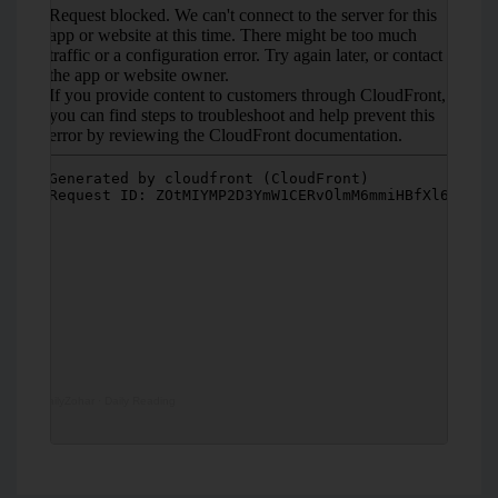
DailyZohar
·
Daily Reading