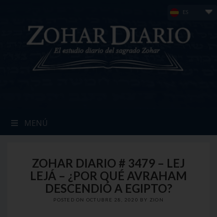
Skip
ES
to
content
MENÚ
ZOHAR DIARIO # 3479 – LEJ
LEJÁ – ¿POR QUÉ AVRAHAM
DESCENDIÓ A EGIPTO?
POSTED ON
OCTUBRE 28, 2020
BY
ZION