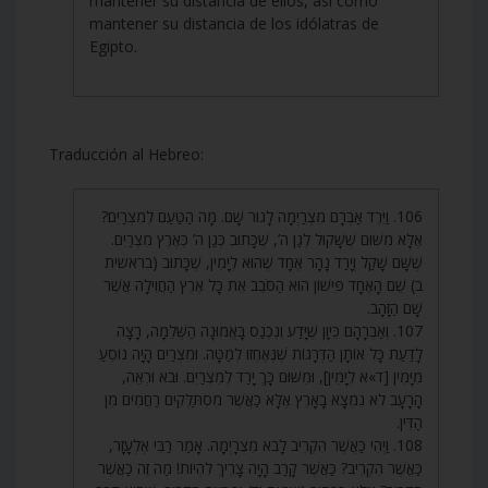
mantener su distancia de ellos, así como
mantener su distancia de los idólatras de
Egipto.
Traducción al Hebreo:
106. וַיֵּרֶד אַבְרָם מִצְרַיְמָה לָגוּר שָׁם. מָה הַטַּעַם לְמִצְרַיִם?
אֶלָּא מִשּׁוּם שֶׁשָּׁקוּל לְגַן ה’, שֶׁכָּתוּב כְּגַן ה’ כְּאֶרֶץ מִצְרַיִם.
שֶׁשָּׁם שָׁקַל וְיָרַד נָהָר אֶחָד שֶׁהוּא לְיָמִין, שֶׁכָּתוּב (בראשית
ב) שֵׁם הָאֶחָד פִּישׁוֹן הוּא הַסֹּבֵב אֵת כָּל אֶרֶץ הַחֲוִילָה אֲשֶׁר
שָׁם הַזָּהָב.
107. וְאַבְרָהָם כֵּיוָן שֶׁיָּדַע וְנִכְנַס בָּאֱמוּנָה הַשְּׁלֵמָה, רָצָה
לָדַעַת כָּל אוֹתָן הַדְּרָגוֹת שֶׁנֶּאֶחְזוּ לְמַטָּה. וּמִצְרַיִם הָיָה נוֹסֵעַ
מִיָּמִין [ד»א לְיָמִין], וּמִשּׁוּם כָּךְ יָרַד לְמִצְרַיִם. וּבֹא וּרְאֵה,
הָרָעָב לֹא נִמְצָא בָאָרֶץ אֶלָּא כַּאֲשֶׁר מִסְתַּלְּקִים רַחֲמִים מִן
הַדִּין.
108. וַיְהִי כַּאֲשֶׁר הִקְרִיב לָבֹא מִצְרָיְמָה. אָמַר רַבִּי אֶלְעָזָר,
כַּאֲשֶׁר הִקְרִיב? כַּאֲשֶׁר קָרַב הָיָה צָרִיךְ לִהְיוֹת! מַה זֶּה כַּאֲשֶׁר