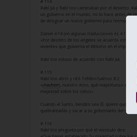
# 114
Rabí Jiá y Rabí Iosi caminaban por el desierto. Ra
un gobierno en el mundo, no lo hace antes de rem
de designar un nuevo gobierno para reemplazarlo
Daniel 4:14 (en algunas traducciones es 4:17)
«Por decreto de los ángeles se acuerda esto y p
vivientes que gobierna el Altísimo en el imperio
Rabí Iosi estuvo de acuerdo con Rabí Jiá.
# 115
Rabí Iosi abrió y citó Tehilim/Salmos 8:2
«¡
Hashem
, nuestro Amo, qué majestuoso es Tu 
majestad sobre los cielos»
Cuando el Santo, bendito sea Él, quiere quebrar 
quebrantarlas y sacar a su gobernante del contro
# 116
Rabí Iosi pregunta por qué el versículo dice:
«Que hayas establecido Tu majestad sobre los c