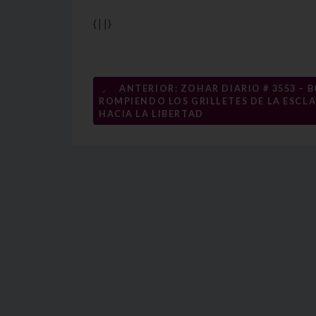
{||}
Navegación
←
ANTERIOR: ZOHAR DIARIO # 3553 – B
ROMPIENDO LOS GRILLETES DE LA ESCL
de
HACIA LA LIBERTAD
entradas