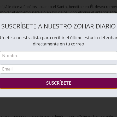
bí Jiá le dice a Rabí Iosi: cuando el Santo, bendito sea Él, desea remo
over el gobierno paralelo en los cielos, y no elimina el anterior ant
. Como está escrito, «Y lo da a quien quiere».
SUSCRÍBETE A NUESTRO ZOHAR DIARIO
or dicho de los (seres) santos es la demanda, a fin de que conozcan l
Unete a nuestra lista para recibir el último estudio del zoha
 humano; y lo da a quien Él quiere y ensalza al más bajo de los hombr
directamente en tu correo
Nombre en toda la tierra! Por eso es bueno que hayas establecido T
el poder de las otras naciones, aumenta su Juicio sobre ellas para
l.
ielos», mientras que sería mejor leerlo como «Quienes han estableci