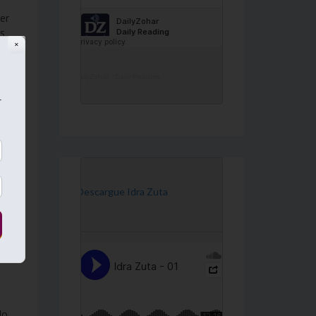
ver
es
✕
DailyZohar
·
Daily Reading
os
r
es»
[Descargue Idra Zuta
u
do