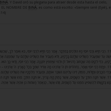
BINÁ
. Y David oró su plegaria para atraer desde esta hasta el cielo,
E ES EL NOMBRE DE
BINÁ
, es como está escrito: «Siempre seré (Eyié), e
:14)
רַבִּי חִיָּיא וְרַבִּי יוֹסֵי הָיוּ הוֹלְכִים בַּמִּדְבָּר. אָמַר רַבִּי חִיָּיא לְרַבִּי יוֹסֵי, בֹּא וְאֹמַר לְךָ, שֶׁכְּש
שֶׂה עַד שֶׁמַּעֲבִיר הַשַּׁלִּיט שֶׁלָּהֶם בָּרָקִיעַ, וְלֹא מַעֲבִיר אֶת הַשַּׁלִּיט שֶׁלָּהֶם עַד שֶׁמְּמַנֶּה אַחֵר בּ
ָרָקִיעַ, כְּדֵי לְקַיֵּם מַה שֶּׁכָּתוּב (דניאל ד) וּלְמִי שֶׁיַּחְפֹּץ יִתְּנֶנָּה. אָמַר רַבִּי יוֹסֵי, וַדַּאי כָּךְ הוּא
פָּתַח רַבִּי יוֹסֵי וְאָמַר, (תהלים ח) ה’ אֲדֹנֵינוּ מָה אַדִּיר שִׁמְךָ בְּכָל הָאָרֶץ. ה’ אֲדֹנֵינוּ – כְּשֶׁרו
ֹבְדֵי כוֹכָבִים וּמַזָּלוֹת, מְחַזֵּק דִּינוֹ עֲלֵיהֶם וְשׁוֹבֵר אוֹתָם, וּמַעֲבִיר מִלְּפָנָיו אֶת הַשַּׁלִּיט שֶׁלָּהֶם
אַשֶׁר תְּנָה הוֹדְךָ עַל הַשָּׁמָיִם, אֲשֶׁר נָתַתָּ הָיָה צָרִיךְ, אוֹ תְּנָה הוֹדְךָ. מַהוּ אֲשֶׁר תְּנָה הוֹדְך
ִקֵּשׁ בַּקָּשָׁתוֹ לְהַשְׁפִּיעַ מִמֶּנּוּ עַל הַשָּׁמַיִם, וְזֶהוּ אֲשֶׁר, כַּנֶּאֱמַר (שמות ג) אֶהְיֶה אֲשֶׁר אֶהְיֶה