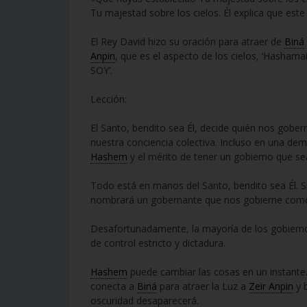
Tu majestad sobre los cielos. Él explica que est
El Rey David hizo su oración para atraer de
Biná
Anpin
, que es el aspecto de los cielos, ‘Hasha
SOY’.
Lección:
El Santo, bendito sea Él, decide quién nos gobern
nuestra conciencia colectiva. Incluso en una de
Hashem
y el mérito de tener un gobierno que sea
Todo está en manos del Santo, bendito sea Él. S
nombrará un gobernante que nos gobierne como 
Desafortunadamente, la mayoría de los gobierno
de control estricto y dictadura.
Hashem
puede cambiar las cosas en un instante. 
conecta a
Biná
para atraer la Luz a
Zeir Anpin
y 
oscuridad desaparecerá.