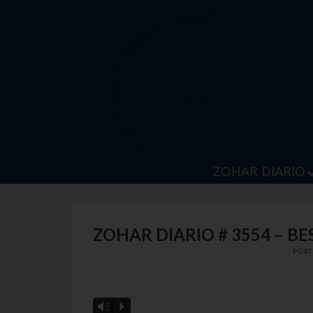
Skip
to
content
ZOHAR DIARIO
ZOHAR DIARIO # 3554 – 
POS
Vm
P