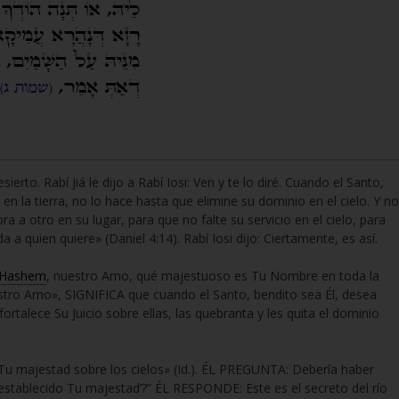
sierto. Rabí Jiá le dijo a Rabí Iosi: Ven y te lo diré. Cuando el Santo,
n la tierra, no lo hace hasta que elimine su dominio en el cielo. Y no
a a otro en su lugar, para que no falte su servicio en el cielo, para
a a quien quiere» (Daniel 4:14). Rabí Iosi dijo: Ciertamente, es así.
Hashem
, nuestro Amo, qué majestuoso es Tu Nombre en toda la
tro Amo», SIGNIFICA que cuando el Santo, bendito sea Él, desea
ortalece Su Juicio sobre ellas, las quebranta y les quita el dominio
 Tu majestad sobre los cielos» (Id.). ÉL PREGUNTA: Debería haber
 ‘establecido Tu majestad’?” ÉL RESPONDE: Este es el secreto del río