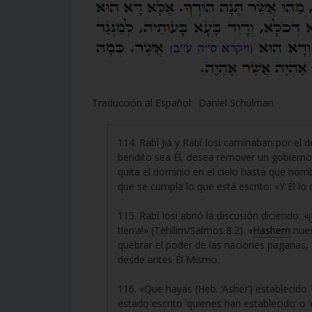
Traducción al Español: Daniel Schulman
114. Rabí Jiá y Rabí Iosi caminaban por el de
bendito sea Él, desea remover un gobierno e
quita el dominio en el cielo hasta que nombr
que se cumpla lo que está escrito: «Y Él lo d
115. Rabí Iosi abrió la discusión diciendo: «¡
tierra!» (Tehilim/Salmos 8:2). «
Hashem
nues
quebrar el poder de las naciones paganas, f
desde antes Él Mismo.
116. «Que hayas (Heb. ‘Asher’) establecido
estado escrito ‘quienes han establecido’ o