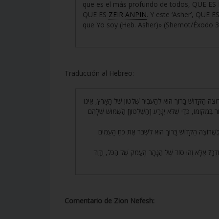
que es el más profundo de todos, QUE ES
QUE ES
ZEIR ANPIN
. Y este ‘Asher’, QU
que Yo soy (Heb. Asher)» (Shemot/Éxodo 3
Traducción al Hebreo:
114. ֶׁרוֹצֶה הַקָּדוֹשׁ בָּרוּךְ הוּא לְהַעֲבִיר שִׁלְטוֹן שֶׁל הָאָרֶץ, אֵינוֹ
ִמְקוֹמוֹ, כְּדֵי שֶׁלֹּא יִגָּרַע [הַשִּׁלְטוֹן] הַשִּׁמּוּשׁ שֶׁלָּהֶם
115. ֹצֶה הַקָּדוֹשׁ בָּרוּךְ הוּא לִשְׁבֹּר אֶת כֹּחַ הָעַמִּים
116. ָ? אֶלָּא זֶהוּ סוֹד שֶׁל הַנָּהָר הֶעָמֹק שֶׁל הַכֹּל, וְדָוִד
Comentario de Zion Nefesh: