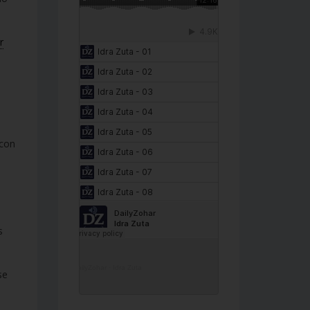
r
 con
s
DailyZohar
·
Idra Zuta
se