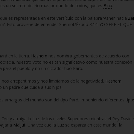
e es un secreto del río más profundo de todos, que es
Biná
.
que es representada en este versículo con la palabra ‘Asher’ hacia
Zei
maim’. Esto proviene de entender Shemot/Éxodo 3:14 ‘YO SERÉ EL QUE
ará en la tierra.
Hashem
nos nombra gobernantes de acuerdo con
mocracia, nuestro voto no es tan significativo como nuestra conexión
 para el pueblo y no un dictador tipo Paró.
i nos arrepentimos y nos limpiamos de la negatividad,
Hashem
un padre que cuida a sus hijos.
s amargos del mundo son del tipo Paró, imponiendo diferentes tipo
Ore y atraiga la Luz de los niveles Superiores mientras el Rey David 
bajar a
Maljut
. Una vez que la Luz se esparza en este mundo, la