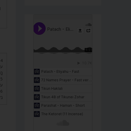
l
עוֹ
בּ.
עו.
בּ.