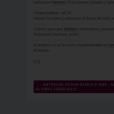
certeza en
Hashem
. Él es nuestro sanador y qui
Tehilim/Salmos 145:16
«Abres Tu mano y satisfaces el deseo de todo se
Oramos para que
Hashem
confunda los pensamie
Redención Final hoy, Amén.
El antídoto es la Fe total e inquebrantable en
Ha
al mundo.
{||}
Navegación
←
ANTERIOR: ZOHAR DIARIO # 3683 – B
AL FINAL SERÁS FELIZ
de
entradas