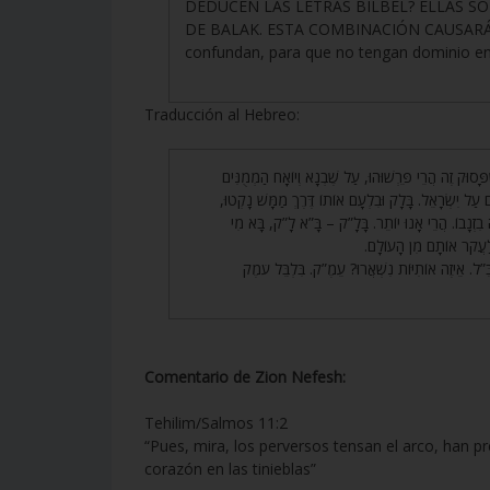
DEDUCEN LAS LETRAS BILBEL? ELLAS SON ‘A
DE BALAK. ESTA COMBINACIÓN CAUSARÁ qu
confundan, para que no tengan dominio e
Traducción al Hebreo:
276. וּק זֶה הֲרֵי פֵּרְשׁוּהוּ, עַל שֶׁבְנָא וְיוֹאָח הַמְמֻנִּים
ם עַל יִשְׂרָאֵל. בָּלָק וּבִלְעָם אוֹתוֹ דֶּרֶךְ מַמָּשׁ נָקְטוּ
ִזְנָבוֹ. הֲרֵי אָנוּ יוֹתֵר. בָּלָ”ק – בָּ”א לָ”ק, בָּא מִי
וְלַעֲקֹר אוֹתָם מִן הָעוֹלָם
277. . אֵיזֶה אוֹתִיּוֹת נִשְׁאֲרוּ? עֵמֶ”ק. בִּלְבֵּל עֹמֶק
Comentario de Zion Nefesh:
Tehilim/Salmos 11:2
“Pues, mira, los perversos tensan el arco, han pr
corazón en las tinieblas”