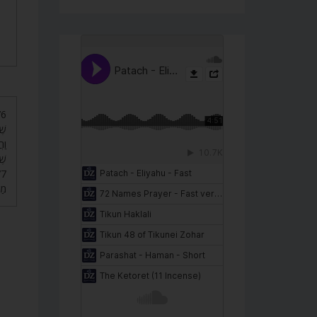
שׁ,
וַה
שׁ.
מַ.