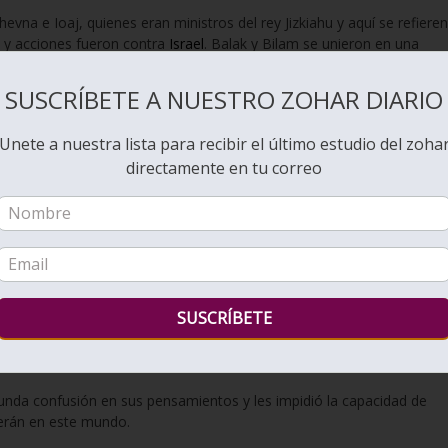
evna e Ioaj, quienes eran ministros del rey Jizkiahu y aquí se refieren
 y acciones fueron contra
Israel
. Balak y Bilam se unieron en una
s de
Sam-el
y sus seguidores.
SUSCRÍBETE A NUESTRO ZOHAR DIARIO
ue significa ‘Una nación que golpea’, lo cual implica que Amalek gol
Unete a nuestra lista para recibir el último estudio del zoha
directamente en tu correo
ligir daño a
Israel
, entonces eran más fuertes que él porque ‘Balak’ es
o lo desea’.
. Pensaron que su nombre era lo suficientemente fuerte como para dest
manera diferente. Balak tiene ‘Bal’ en el nombre, y el mismo ‘Bal’en e
ifica ‘confusión’. Las letras restantes de sus nombres son ‘Am’ en Bi
mek’, que significa ‘profundidad’.
nda confusión en sus pensamientos y les impidió la capacidad de
erán en este mundo.