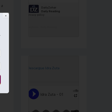
 a
✕
pea
DailyZohar
·
Daily Reading
r
ruir
[Descargue Idra Zuta
l
lam