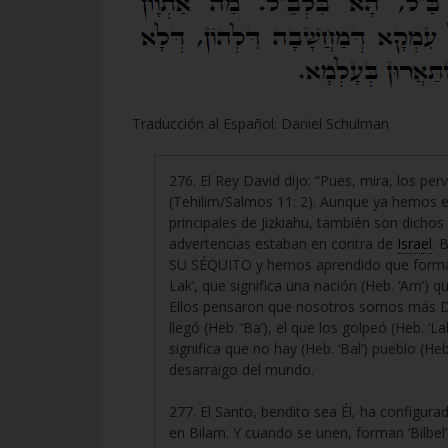
Traducción al Español: Daniel Schulman
276. El Rey David dijo: “Pues, mira, los pe
(Tehilim/Salmos 11: 2). Aunque ya hemos ex
principales de Jizkiahu, también son dichos
advertencias estaban en contra de
Israel
. 
SU SÉQUITO y hemos aprendido que formar
Lak’, que significa una nación (Heb. ‘Am’) q
Ellos pensaron que nosotros somos más D
llegó (Heb. ‘Ba’), el que los golpeó (Heb.
significa que no hay (Heb. ‘Bal’) pueblo (H
desarraigo del mundo.
277. El Santo, bendito sea Él, ha configur
en Bilam. Y cuando se unen, forman ‘Bilbel