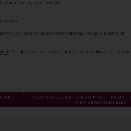
en proporciona nuestro sustento.
r viviente”
ntos y acciones de las personas malvadas y traiga al Mashíaj, la
shem
. Estudie todos los días para protegerse a sí mismo, a su familia
ALAK –
SIGUIENTE: ZOHAR DIARIO # 3685 – BALAK – 
VIDA DEPENDE DE ELLO