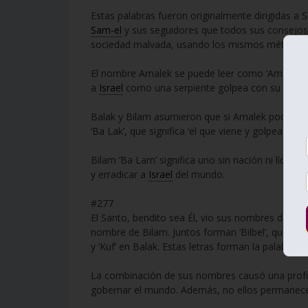
Estas palabras fueron originalmente dirigidas a Sh
Sam-el
y sus seguidores que todos sus consejos
sociedad malvada, usando los mismos método
El nombre Amalek se puede leer como ‘Am Lak’, q
a
Israel
como una serpiente golpea con su cola.
Balak y Bilam asumieron que si Amalek podía inf
‘Ba Lak’, que significa ‘el que viene y golpea com
Bilam ‘Ba Lam’ significa uno sin nación ni líder
y erradicar a
Israel
del mundo.
#277
El Santo, bendito sea Él, vio sus nombres de una 
nombre de Bilam. Juntos forman ‘Bilbel’, que sign
y ‘Kuf’ en Balak. Estas letras forman la palabra ‘E
La combinación de sus nombres causó una profu
gobernar el mundo. Además, no ellos permanec