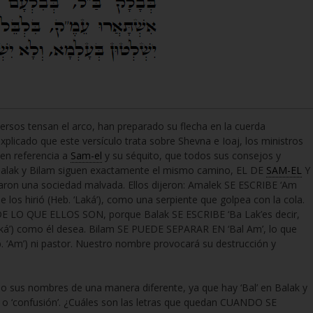
rversos tensan el arco, han preparado su flecha en la cuerda
plicado que este versículo trata sobre Shevna e Ioaj, los ministros
 en referencia a
Sam-el
y su séquito, que todos sus consejos y
Balak y Bilam siguen exactamente el mismo camino, EL DE
SAM-EL
Y
on una sociedad malvada. Ellos dijeron: Amalek SE ESCRIBE ‘Am
ue los hirió (Heb. ‘Laká’), como una serpiente que golpea con la cola.
E LO QUE ELLOS SON, porque Balak SE ESCRIBE ‘Ba Lak’es decir,
 ‘Laká’) como él desea. Bilam SE PUEDE SEPARAR EN ‘Bal Am’, lo que
eb. ‘Am’) ni pastor. Nuestro nombre provocará su destrucción y
ado sus nombres de una manera diferente, ya que hay ‘Bal’ en Balak y
’ o ‘confusión’. ¿Cuáles son las letras que quedan CUANDO SE