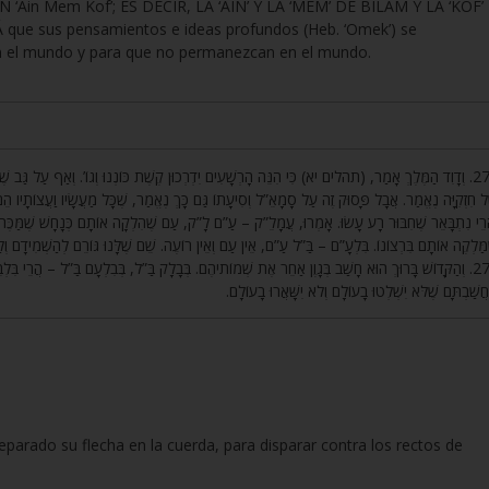
in Mem Kof’; ES DECIR, LA ‘AIN’ Y LA ‘MEM’ DE BILAM Y LA ‘KOF’
e sus pensamientos e ideas profundos (Heb. ‘Omek’) se
n el mundo y para que no permanezcan en el mundo.
וְדָוִד הַמֶּלֶךְ אָמַר, (תהלים יא) כִּי הִנֵּה הָרְשָׁעִים יִדְרְכוּן קֶשֶׁת כּוֹנְנוּ וְגוֹ’. וְאַף עַל גַּב שֶׁפָּס
ֶל חִזְקִיָּה נֶאֱמַר. אֲבָל פָּסוּק זֶה עַל סָמָאֵ”ל וְסִיעָתוֹ גַּם כָּךְ נֶאֱמַר, שֶׁכָּל מַעֲשָׂיו וַעֲצוֹתָיו הֵ
ֲרֵי נִתְבָּאֵר שֶׁחִבּוּר רָע עָשׂוּ. אָמְרוּ, עֲמָלֵ”ק – עַ”ם לָ”ק, עַם שֶׁהִלְקָה אוֹתָם כְּנָחָשׁ שֶׁמַּכֶּה ב
ֶמַּלְקֶה אוֹתָם בִּרְצוֹנוֹ. בִּלְעָ”ם – בַּ”ל עַ”ם, אֵין עַם וְאֵין רוֹעֶה. שֵׁם שֶׁלָּנוּ גּוֹרֵם לְהַשְׁמִידָם 
וְהַקָּדוֹשׁ בָּרוּךְ הוּא חָשַׁב בְּגָוֶן אַחֵר אֶת שְׁמוֹתיהֶם. בְּבָלָק בַּ”ל, בְּבִלְעָם בַּ”ל – הֲרֵי בִּלְבֵּ”ל
חֲשַׁבְתָּם שֶׁלֹּא יִשְׁלְטוּ בָעוֹלָם וְלֹא יִשָּׁאֲרוּ בָעוֹלָם
eparado su flecha en la cuerda, para disparar contra los rectos de