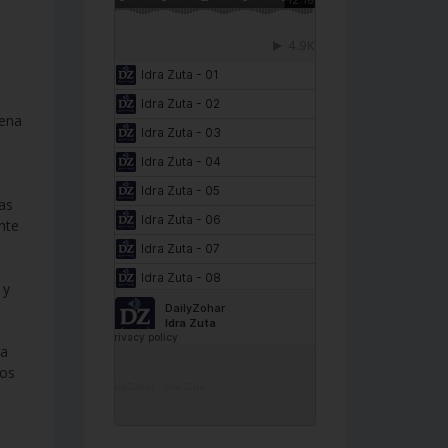
uena
las
nte
 y
ca
pos
DailyZohar
·
Idra Zuta