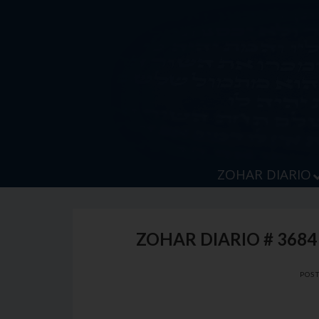
Skip
to
content
ZOHAR DIARIO
ZOHAR DIARIO # 3684
POS