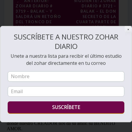
Navegación
←
ANTERIOR:
SIGUIENTE: ZOHAR
ZOHAR DIARIO #
DIARIO # 3721 –
de
3719 – BALAK – Y
BALAK – EL DON
entradas
SALDRÁ UN RETOÑO
SECRETO DE LA
DEL TRONCO DE
CUARTA PARTE DE
→
ISHAI
ISRAEL
✕
SUSCRÍBETE A NUESTRO ZOHAR
DIARIO
Unete a nuestra lista para recibir el último estudio
del zohar directamente en tu correo