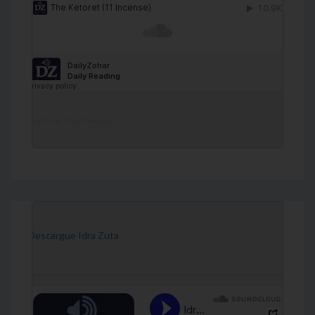
DailyZohar
·
Daily Reading
[Descargue Idra Zuta