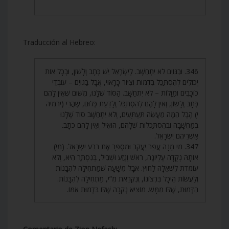
Traducción al Hebreo:
346. וּבַגּוֹיִם לֹא יִתְחַשָּׁב. לְיִשְׂרָאֵל יֵשׁ כְּתָב וְלָשׁוֹן, וּבְכָל אוֹת
יְכוֹלִים לְהִסְתַּכֵּל בִּדְמוּת וְצִיּוּר כָּרָאוּי, אֲבָל בַּגּוֹיִם – עוֹבְדֵי
כוֹכָבִים וּמַזָּלוֹת – לֹא יִתְחַשָּׁב. הַסּוֹד שֶׁלָּנוּ, מִשּׁוּם שֶׁאֵין לָהֶם
כְּתָב וְלָשׁוֹן, וְאֵין לָהֶם לְהִסְתַּכֵּל וְלָדַעַת כְּלוּם, שֶׁהֲרֵי (ירמיה
י) הֶבֶל הֵמָּה מַעֲשֵׂה תַּעְתֻּעִים, וְלֹא יִתְחַשָּׁב סוֹד שֶׁלָּנוּ
בְּמַחֲשָׁבָה וּבְהִסְתַּכְּלוּת שֶׁלָּהֶם, הוֹאִיל וְאֵין לָהֶם כְּתָב.
אַשְׁרֵיהֶם יִשְׂרָאֵל.
347. מִי מָנָה עֲפַר יַעֲקֹב וּמִסְפָּר אֶת רֹבַע יִשְׂרָאֵל. (מִי)
אוֹתָהּ נְקֻדָּה עֶלְיוֹנָה, רֹאשׁ וְגֶזַע וּשְׁבִיל, בְּנִסְתָּר הִיא, וְלֹא
עוֹמֶדֶת לִשְׁאֵלָה לַחוּץ. אֲבָל מִשָּׁעָה שֶׁמַּתְחִילָה לְהִבָּנוֹת
וְלַעֲשׂוֹת הֵיכָל בִּרְצוֹנוֹ, וְנִקְרֵאת מִ”י, מַתְחִילָה לְהִבָּנוֹת.
הַדְּמוּת, שֶׁלּוֹ מַמָּשׁ. מוֹצִיא נְקֵבָה שֶׁלּוֹ בִּדְמוּת אִמּוֹ.