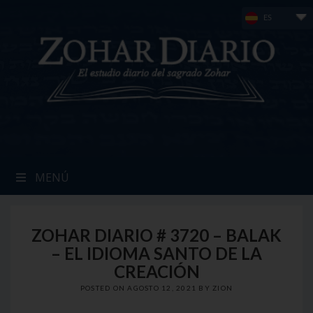
Skip
ES
to
content
MENÚ
ZOHAR DIARIO # 3720 – BALAK
– EL IDIOMA SANTO DE LA
CREACIÓN
POSTED ON
AGOSTO 12, 2021
BY
ZION