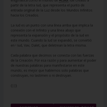
enigmática cómo el mundo de
Atzilut
fue creado a
partir de la letra Iud, que representa el punto de
entrada original de la Luz desde los Mundos Infinitos
hacia los Creados.
La Iud es un punto con una línea arriba que implica la
conexión con el Infinito y una línea abajo que
representa la expansión y el propósito de la Iud en
este mundo. Cuando la Iud se expandió, se convirtió
en י Iud, Vav, Dalet, que deletrean la letra misma.
Cada palabra que decimos se conecta con las fuerzas
de la Creación. Por esa razón y para aumentar el poder
de nuestras palabras para manifestarse en este
mundo, es mejor que hablemos solo palabras que
construyan, no lastimen o ni destruyan.
{||}