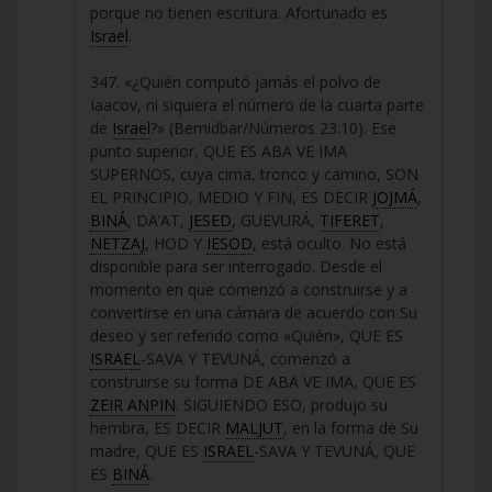
porque no tienen escritura. Afortunado es
Israel
.
347. «¿Quién computó jamás el polvo de
Iaacov, ni siquiera el número de la cuarta parte
de
Israel
?» (Bemidbar/Números 23:10). Ese
punto superior, QUE ES ABA VE IMA
SUPERNOS, cuya cima, tronco y camino, SON
EL PRINCIPIO, MEDIO Y FIN, ES DECIR
JOJMÁ
,
BINÁ
, DA’AT,
JESED
, GUEVURÁ,
TIFERET
,
NETZAJ
, HOD Y
IESOD
, está oculto. No está
disponible para ser interrogado. Desde el
momento en que comenzó a construirse y a
convertirse en una cámara de acuerdo con Su
deseo y ser referido como «Quién», QUE ES
ISRAEL
-SAVA Y TEVUNÁ, comenzó a
construirse su forma DE ABA VE IMA, QUE ES
ZEIR ANPIN
. SIGUIENDO ESO, produjo su
hembra, ES DECIR
MALJUT
, en la forma de Su
madre, QUE ES
ISRAEL
-SAVA Y TEVUNÁ, QUE
ES
BINÁ
.