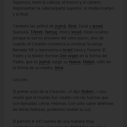
Supernos, tiene la cabeza, el tronco y el camino.
Representan la cabeza/parte superior, el medio/cuerpo
y el final.
También las sefirot de
Jojmá
,
Biná
, Da’at y
Jesed
,
Guevurá,
Tiferet
,
Netzaj
, Hod y
Iesod
. Están ocultos
porque la Iud no proviene del «Aire puro», sino de
cuando el Creador comienza a construir la vasija
llamada ‘Mi’ y representa a
Israel
Sava y Tevuná. El
Padre y la Madre forman
Zeir Anpin
en la forma del
Padre, que es
Jojmá
, luego su
Nukva
,
Maljut
, salió en
la forma de su madre,
Biná
.
Lección:
El primer acto de la Creación, «Y dijo
Elokim
…» nos
reveló que el mundo fue creado con las fuerzas que
son llamadas Letras Hebreas. Con solo saber deletrear
las letras hebreas, podemos revelar la Luz.
El párrafo # 347 cuenta de una manera muy