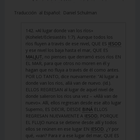
Traducción al Español: Daniel Schulman
142. «Al lugar donde van los ríos»
(Kohelet/Eclesiastés 1:7). Aunque todos los
ríos fluyen a través de ese nivel, QUE ES
IESOD
y ese nivel los baja hasta el mar, QUE ES
MALJUT
, no pienses que derramó esos ríos EN
EL MAR, para que otros no moren en él y
hagan que no fluya a través de él como antes.
POR LO TANTO, dice nuevamente: “Al lugar a
donde van los ríos, allá van de nuevo. (Id.).
ELLOS REGRESAN al lugar de aquel nivel de
donde salieron los ríos una vez – «Allá van de
nuevo». Allí, ellos regresan desde ese alto lugar
Superno, ES DECIR, DESDE
BINÁ
ELLOS
REGRESAN NUEVAMENTE A
IESOD
, PORQUE
EL FLUJO nunca se detiene desde allí y todos
ellos se reúnen en ese lugar EN
IESOD
. ¿Y por
qué, «van? Para ir a ese lugar del mar, QUE ES