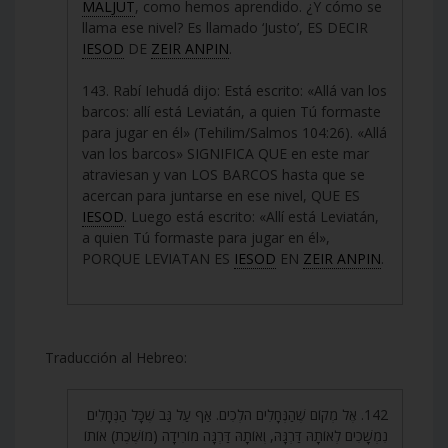
MALJUT
, como hemos aprendido. ¿Y cómo se
llama ese nivel? Es llamado ‘Justo’, ES DECIR
IESOD
DE
ZEIR ANPIN
.
143. Rabí Iehudá dijo: Está escrito: «Allá van los
barcos: allí está Leviatán, a quien Tú formaste
para jugar en él» (Tehilim/Salmos 104:26). «Allá
van los barcos» SIGNIFICA QUE en este mar
atraviesan y van LOS BARCOS hasta que se
acercan para juntarse en ese nivel, QUE ES
IESOD
. Luego está escrito: «Allí está Leviatán,
a quien Tú formaste para jugar en él»,
PORQUE LEVIATAN ES
IESOD
EN
ZEIR ANPIN
.
Traducción al Hebreo:
142. אֶל מְקוֹם שֶׁהַנְּחָלִים הֹלְכִים. אַף עַל גַּב שֶׁכָּל הַנְּחָלִים
נִמְשָׁכִים לְאוֹתָהּ דַּרְגָּהּ, וְאוֹתָהּ דַּרְגָּה מוֹרִידָה (מוֹשֶׁכֶת) אוֹתוֹ