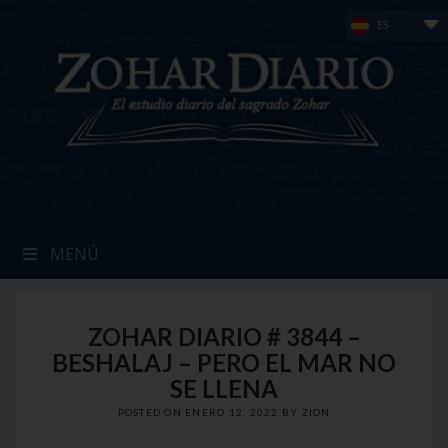
Skip
ES
to
content
MENÚ
ZOHAR DIARIO # 3844 –
BESHALAJ – PERO EL MAR NO
SE LLENA
POSTED ON
ENERO 12, 2022
BY
ZION