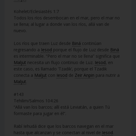
Kohelet/Eclesiastés 1:7
Todos los ríos desembocan en el mar, pero el mar no
se llena; al lugar a donde van los ríos, allá van de
nuevo.
Los ríos que traen Luz desde
Biná
continúan
regresando a
Iesod
porque el flujo de Luz desde
Biná
es interminable. “Pero el mar no se llena” significa que
Maljut
necesita un flujo continuo de Luz.
Iesod
, en
este caso, es llamado ‘Tzadik’, porque el Tzadik
conecta a
Maljut
con
Iesod
de
Zeir Anpin
para nutrir a
Maljut
.
#143
Tehilim/Salmos 104:26
“Allá van los barcos; allí está Leviatán, a quien Tú
formaste para jugar en él”.
Rabí Iehudá dice que los barcos navegan en el mar
hasta que alcanzan y se conectan al nivel de
Iesod
.