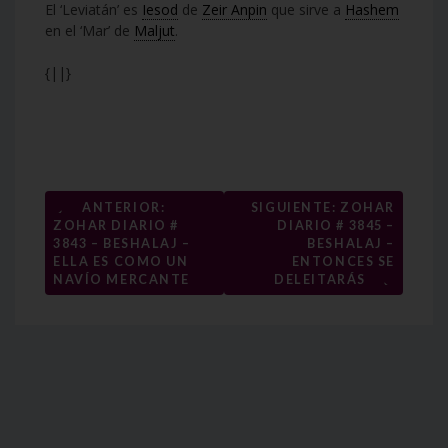
El ‘Leviatán’ es
Iesod
de
Zeir Anpin
que sirve a
Hashem
en el ‘Mar’ de
Maljut
.
{||}
Navegación
←
ANTERIOR:
SIGUIENTE: ZOHAR
ZOHAR DIARIO #
DIARIO # 3845 –
de
3843 – BESHALAJ –
BESHALAJ –
entradas
ELLA ES COMO UN
ENTONCES SE
→
NAVÍO MERCANTE
DELEITARÁS