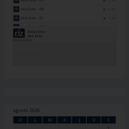
DailyZohar
·
Idra Zuta
agosto 2026
D
L
M
X
J
V
S
1