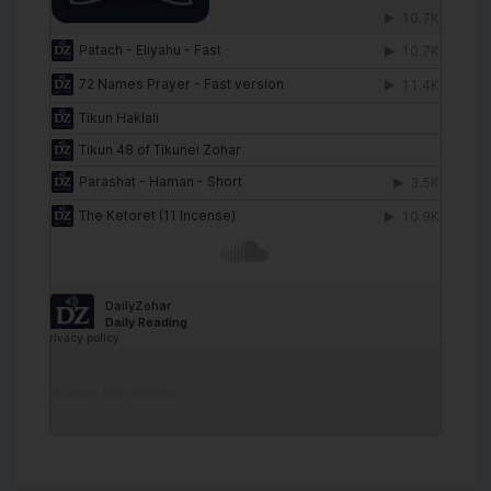
DailyZohar
·
Daily Reading