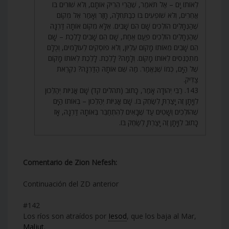
לְאוֹתוֹ יָם – אַל תֹּאמַר, שֶׁהֲרֵי הֵרִיק אוֹתָם, וְלֹא שׁוֹרִים בּוֹ
אֲחֵרִים, וְלֹא שׁוֹפְעִים בּוֹ כְּבַתְּחִלָּה, חָזַר וְאָמַר אֶל מְקוֹם
שֶׁהַנְּחָלִים הוֹלְכִים שָׁם הֵם שָׁבִים. אֶלָּא מְקוֹם אוֹתָהּ דַּרְגָּה
שֶׁהַנְּחָלִים הוֹלְכִים פַּעַם אַחַת, שָׁם הֵם שָׁבִים לָלֶכֶת – שָׁם
הֵם שָׁבִים מֵאוֹתוֹ מָקוֹם עֶלְיוֹן, וְלֹא פוֹסְקִים לְעוֹלָמִים, וְכֻלָּם
מִתְכַּנְּסִים לְאוֹתוֹ מָקוֹם. וְלָמָּה? לָלֶכֶת. לָלֶכֶת לְאוֹתוֹ מָקוֹם
שֶׁל הַיָּם, כְּמוֹ שֶׁנֶּאֱמַר. מַה שֵּׁם אוֹתָהּ הַדַּרְגָּה? נִקְרֵאת
צַדִּיק.
143. רַבִּי יְהוּדָה אָמַר, כָּתוּב (תהלים קד) שָׁם אֳנִיּוֹת יְהַלֵּכוּן
לִוְיָתָן זֶה יָצַרְתָּ לְשַׂחֶק בּוֹ. שָׁם אֳנִיּוֹת יְהַלֵּכוּן – בְּאוֹתוֹ הַיָּם
שֶׁהוֹלְכִים וְשָׁטִים עַד שֶׁבָּאִים לְהִתְחַבֵּר בְּאוֹתָהּ דַּרְגָּה, אָז
כָּתוּב לִוְיָתָן זֶה יָצַרְתָּ לְשַׂחֶק בּוֹ.
Comentario de Zion Nefesh:
Continuación del ZD anterior
#142
Los ríos son atraídos por
Iesod
, que los baja al Mar,
Maljut
.