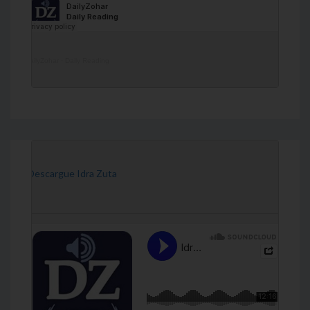
DailyZohar
·
Daily Reading
[Descargue Idra Zuta