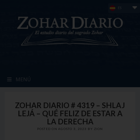
Skip
ES
to
content
MENÚ
ZOHAR DIARIO # 4319 – SHLAJ
LEJÁ – QUÉ FELIZ DE ESTAR A
LA DERECHA
POSTED ON
AGOSTO 3, 2023
BY
ZION