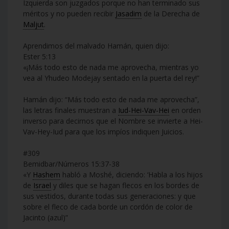
Izquierda son juzgados porque no han terminado sus
méritos y no pueden recibir
Jasadim
de la Derecha de
Maljut
.
Aprendimos del malvado Hamán, quien dijo:
Ester 5:13
«¡Más todo esto de nada me aprovecha, mientras yo
vea al Yhudeo Modejay sentado en la puerta del rey!”
Hamán dijo: “Más todo esto de nada me aprovecha”,
las letras finales muestran a
Iud-Hei-Vav-Hei
en orden
inverso para decirnos que el Nombre se invierte a Hei-
Vav-Hey-Iud para que los impíos indiquen Juicios.
#309
Bemidbar/Números 15:37-38
«Y
Hashem
habló a Moshé, diciendo: ‘Habla a los hijos
de
Israel
y diles que se hagan flecos en los bordes de
sus vestidos, durante todas sus generaciones: y que
sobre el fleco de cada borde un cordón de color de
Jacinto (azul)”