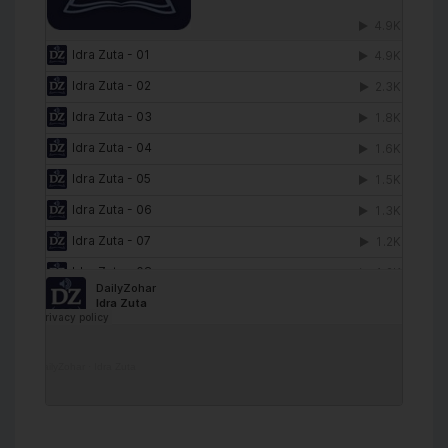
DailyZohar
·
Idra Zuta