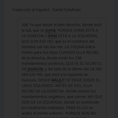
Traducción al Español: Daniel Schulman
308. Ya que desde el lado derecho, donde está
la Iud, que es
Jojmá
, PORQUE JOJMA ESTÁ A
LA DERECHA Y
BINÁ
ESTÁ A LA IZQUIERDA,
QUE SON IUD-HEI, que es el comienzo del
Nombre Iud Hei Vav Hei, LA SHEJINÁ indica
mérito para Sus hijos CUANDO ELLA RECIBE
de la derecha, donde están los 248
mandamientos positivos, QUE ES EL SECRETO
DE
JASADIM
, y del lado de la última Hei DE HEI
VAV iUD HEI, que está a la izquierda de
Guevurá, DESDE
MALJUT
SE ERIGE DESDE EL
LADO IZQUIERDO. ANTES DE ESO, ELLA
RECIBE DE LA DERECHA, donde existen los
mandamientos negativos, que suman 365 QUE
SON DE LA IZQUIERDA, donde se sentencian
los totalmente malvados. PARA ELLOS se
acabó el mérito paterno, PORQUE AÚN NO