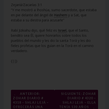
Zejariá/Zacarías 3:1
“Y me mostró a Ihoshúa, sumo sacerdote, que estaba
en pie delante del ángel de
Hashem
y a Sat, que
estaba a su diestra para acusarle”
Rabí Jizkiahu dijo, qué feliz es
Israel
, que el Santo,
bendito sea Él, quiere honrarlos sobre todos los
pueblos del mundo y les dio la santa Torá y les dio
fieles profetas que los guían en la Torá en el camino
verdadero.
{||}
Navegación
←
ANTERIOR:
SIGUIENTE: ZOHAR
ZOHAR DIARIO #
DIARIO # 4320 –
de
4318 – SHLAJ LEJÁ –
SHLAJ LEJÁ – ELLA
→
OFRECERÁS UNA
TENÍA 130 AÑOS