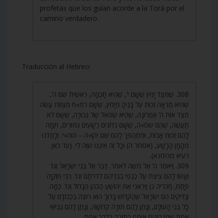
profetas que los guían acorde a la Torá por el
camino verdadero.
Traducción al Hebreo:
308. שֶׁמִּצַּד יָמִין שֶׁשָּׁם י’, שֶׁהִיא חָכְמָה, רֵאשִׁית שֵׁם ה’,
שֶׁהִיא מַרְאָה זְכוּת עַל בָּנֶיהָ מִיָּמִין, שֶׁשָּׁם רמ»ח מִצְווֹת עֲשֵׂה
מִצַּד אוֹת ה’ אַחֲרוֹנָה, שֶׁהִיא שְׂמֹאל שֶׁל גְּבוּרָה, שֶׁשָּׁם לֹא
תַעֲשֶׂה, שֶׁהֵם שס»ה, שֶׁשָּׁם נִדּוֹנִים רְשָׁעִים גְּמוּרִים, תַּמָּה
לָהֶם זְכוּת אָבוֹת, וּמִתְהַפֵּךְ לָהֶם שֵׁם יְהֹוָ»ה – הוה»י. וְלָמַדְנוּ
מֵהָמָן הָרָשָׁע, (אסתר ה) וְכָל זֶה אֵינֶנּוּ שֹׁוֶה לִי. (עד כאן
רעיא מהימנא).
309. וַיֹּאמֶר ה’ אֶל מֹשֶׁה לֵּאמֹר. דַּבֵּר אֶל בְּנֵי יִשְׂרָאֵל וְגוֹ’
וְעָשׂוּ לָהֶם צִיצִת עַל כַּנְפֵי בִגְדֵיהֶם לְדֹרֹתָם וְגוֹ’. רַבִּי חִזְקִיָּה
פָּתַח, (זכריה ג) וַיַּרְאֵנִי אֶת יְהוֹשֻׁעַ הַכֹּהֵן הַגָּדוֹל וְגוֹ’. כַּמָּה
צַדִּיקִים הֵם יִשְׂרָאֵל שֶׁהַקָּדוֹשׁ בָּרוּךְ הוּא רוֹצֶה בִכְבוֹדָם עַל
כָּל בְּנֵי הָעוֹלָם, וְנָתַן לָהֶם תּוֹרָה קְדוֹשָׁה, וְנָתַן לָהֶם נְבִיאֵי
אֱמֶת שֶׁמַּנְהִיגִים אוֹתָם בַּתּוֹרָה בְּדֶרֶךְ אֱמֶת.