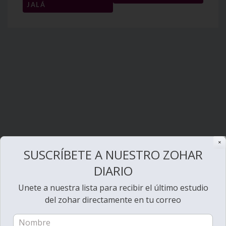
entradas
JALÁ
✕
SUSCRÍBETE A NUESTRO ZOHAR
DIARIO
Unete a nuestra lista para recibir el último estudio
del zohar directamente en tu correo