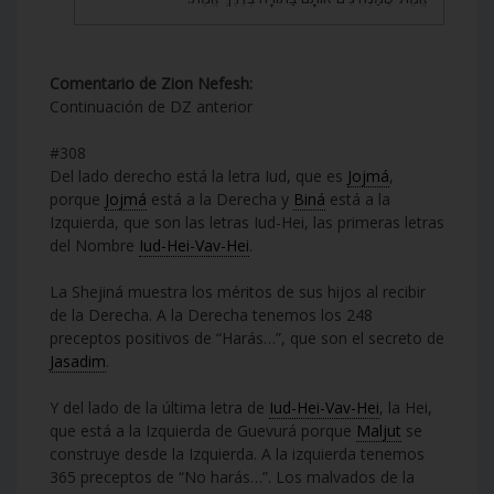
Comentario de Zion Nefesh:
Continuación de DZ anterior
#308
Del lado derecho está la letra Iud, que es
Jojmá
,
porque
Jojmá
está a la Derecha y
Biná
está a la
Izquierda, que son las letras Iud-Hei, las primeras letras
del Nombre
Iud-Hei-Vav-Hei
.
La Shejiná muestra los méritos de sus hijos al recibir
de la Derecha. A la Derecha tenemos los 248
preceptos positivos de “Harás…”, que son el secreto de
Jasadim
.
Y del lado de la última letra de
Iud-Hei-Vav-Hei
, la Hei,
que está a la Izquierda de Guevurá porque
Maljut
se
construye desde la Izquierda. A la izquierda tenemos
365 preceptos de “No harás…”. Los malvados de la