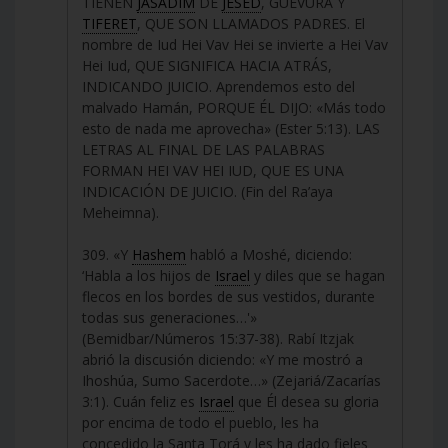
TIENEN
JASADIM
DE
JESED
, GUEVURÁ Y
TIFERET
, QUE SON LLAMADOS PADRES. El
nombre de Iud Hei Vav Hei se invierte a Hei Vav
Hei Iud, QUE SIGNIFICA HACIA ATRÁS,
INDICANDO JUICIO. Aprendemos esto del
malvado Hamán, PORQUE ÉL DIJO: «Más todo
esto de nada me aprovecha» (Ester 5:13). LAS
LETRAS AL FINAL DE LAS PALABRAS
FORMAN HEI VAV HEI IUD, QUE ES UNA
INDICACIÓN DE JUICIO. (Fin del Ra’aya
Meheimna).
309. «Y
Hashem
habló a Moshé, diciendo:
‘Habla a los hijos de
Israel
y diles que se hagan
flecos en los bordes de sus vestidos, durante
todas sus generaciones…'»
(Bemidbar/Números 15:37-38). Rabí Itzjak
abrió la discusión diciendo: «Y me mostró a
Ihoshúa, Sumo Sacerdote…» (Zejariá/Zacarías
3:1). Cuán feliz es
Israel
que Él desea su gloria
por encima de todo el pueblo, les ha
concedido la Santa Torá y les ha dado fieles