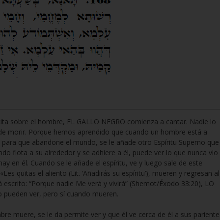
scita sobre el hombre, EL GALLO NEGRO comienza a cantar. Nadie lo
 de morir. Porque hemos aprendido que cuando un hombre está a
 él para que abandone el mundo, se le añade otro Espíritu Superno que
do flota a su alrededor y se adhiere a él, puede ver lo que nunca vio
 hay en él. Cuando se le añade el espíritu, ve y luego sale de este
«Les quitas el aliento (Lit. ‘Añadirás su espíritu’), mueren y regresan al
 escrito: “Porque nadie Me verá y vivirá” (Shemot/Éxodo 33:20), LO
 pueden ver, pero sí cuando mueren.
 muere, se le da permite ver y que él ve cerca de él a sus pariente