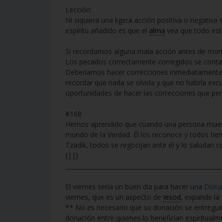
Lección:
Ni siquiera una ligera acción positiva o negativa 
espíritu añadido es que el
alma
vea que todo está
Si recordamos alguna mala acción antes de morir
Los pecados correctamente corregidos se contabi
Deberíamos hacer correcciones inmediatamente
recordar que nada se olvida y que no habría excu
oportunidades de hacer las correcciones que pe
#168
Hemos aprendido que cuando una persona muere, 
mundo de la Verdad. Él los reconoce y todos ti
Tzadik, todos se regocijan ante él y lo saludan 
{||}
____________________________________________________
El viernes sería un buen día para hacer una
Dona
viernes, que es un aspecto de
Iesod
, expande la 
** No es necesario que su donación se entregue 
donación entre quienes lo benefician espiritualm