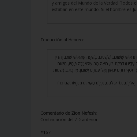
y amigos del Mundo de la Verdad. Todos e
estaban en este mundo. Si el hombre es Just
Traducción al Hebreo:
167. ישׁ שֶׁשּׁוֹכֵב. שֶׁשָּׁנִינוּ, בְּשָׁעָה שֶׁהָאִישׁ שׁוֹכֵב וְהַדִּין
 עָלָיו וְנִדְבֶּקֶת בּוֹ, רוֹאֶה מַה שֶּׁלֹּא זָכָה בְּיָמָיו, מִשּׁוּם
שם) תֹּסֵף רוּחָם יִגְוָעוּן וְאֶל עֲפָרָם יְשׁוּבוּן. אָז כָּתוּב (שמות
168. ֹלָם, וְנוֹדָע לָהֶם, וְכֻלָּם חֲקוּקִים בִּדְמֻיּוֹתֵיהֶם כְּמוֹ
Comentario de Zion Nefesh:
Continuación del ZD anterior
#167