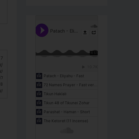
שָׁ
שֶׁ
לג.
שׁ.