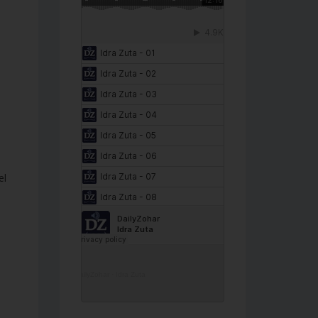
el
DailyZohar
·
Idra Zuta