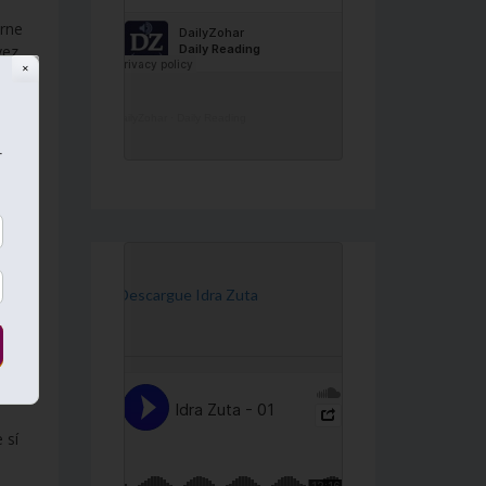
erne
vez
✕
DailyZohar
·
Daily Reading
r
o
 al
[Descargue Idra Zuta
rte
 sí