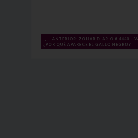
Navegación
←
ANTERIOR: ZOHAR DIARIO # 4440 – VA
¿POR QUÉ APARECE EL GALLO NEGRO?
de
entradas