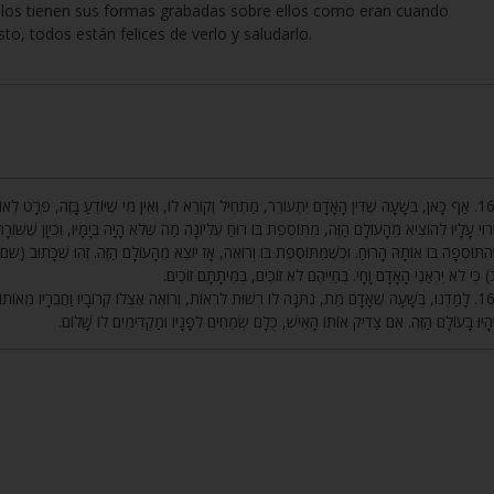
llos tienen sus formas grabadas sobre ellos como eran cuando
o, todos están felices de verlo y saludarlo.
אַף כָּאן, בְּשָׁעָה שֶׁדִּין הָאָדָם יִתְעוֹרֵר, מַתְחִיל וְקוֹרֵא לוֹ, וְאֵין מִי שֶׁיּוֹדֵעַ בָּזֶה, פְּרָט לְאוֹתוֹ אִ
רוּי עָלָיו לְהוֹצִיא מֵהָעוֹלָם הַזֶּה, מִתּוֹסֶפֶת בּוֹ רוּחַ עֶלְיוֹנָה מַה שֶּׁלֹּא הָיָה בְּיָמָיו, וְכֵיוָן שֶׁשּׁוֹרָה
הִתּוֹסְפָה בּוֹ אוֹתָהּ הָרוּחַ. וּכְשֶׁמִּתּוֹסֶפֶת בּוֹ וְרוֹאֶה, אָז יוֹצֵא מֵהָעוֹלָם הַזֶּה. זֶהוּ שֶׁכָּתוּב (
) כִּי לֹא יִרְאַנִי הָאָדָם וָחָי. בְּחַיֵּיהֶם לֹא זוֹכִים, בְּמִיתָתָם זוֹכִים
לָמַדְנוּ, בְּשָׁעָה שֶׁאָדָם מֵת, נִתְּנָה לוֹ רְשׁוּת לִרְאוֹת, וְרוֹאֶה אֶצְלוֹ קְרוֹבָיו וַחֲבֵרָיו מֵאוֹתוֹ הָעו
ֶהָיוּ בָּעוֹלָם הַזֶּה. אִם צַדִּיק אוֹתוֹ הָאִישׁ, כֻּלָּם שְׂמֵחִים לְפָנָיו וּמַקְדִּימִים לוֹ שָׁלוֹם