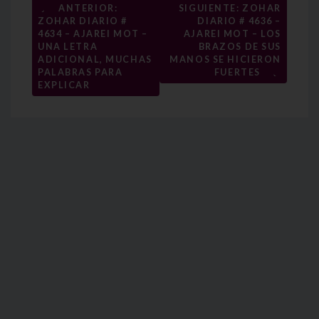
Navegación
←
ANTERIOR:
SIGUIENTE: ZOHAR
ZOHAR DIARIO #
DIARIO # 4636 –
de
4634 – AJAREI MOT –
AJAREI MOT – LOS
entradas
UNA LETRA
BRAZOS DE SUS
ADICIONAL, MUCHAS
MANOS SE HICIERON
→
PALABRAS PARA
FUERTES
EXPLICAR