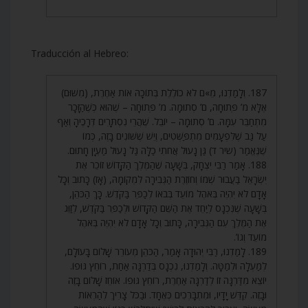
Traducción al Hebreo:
187. וְלָמַדְנוּ, מֵ»ם לֹא כוֹלֶלֶת בְּתוֹכָהּ אוֹת אַחֶרֶת, (מִשּׁוּם)
אֶלָּא מ’ פְּתוּחָה, ם’ סְתוּמָה. מ’ פְּתוּחָה – שֶׁהוּא כְּשֶׁהַזָּכָר
מִתְחַבֵּר עִמָּהּ. ם’ סְתוּמָה – יוֹבֵל. שֶׁהֲרֵי נִסְתָּרִים דְּרָכֶיהָ וְאַף
עַל גַּב שֶׁלִּפְעָמִים מִתְפַּשְּׁטִים, וְיֵשׁ שֶׁשּׁוֹנִים בָּזֶה, כְּמוֹ
שֶׁנֶּאֱמַר (שיר ד) גַּן נָעוּל אֲחֹתִי כַלָּה גַּל נָעוּל מַעְיָן חָתוּם.
188. אָמַר רַבִּי יִצְחָק, בְּשָׁעָה שֶׁהַמֶּלֶךְ הַקָּדוֹשׁ זוֹכֵר אֶת
יִשְׂרָאֵל בַּעֲבוּר שְׁמוֹ וְחוֹזֶרֶת הַגְּבִירָה לִמְקוֹמָהּ, (אָז) כָּתוּב וְכָל
אָדָם לֹא יִהְיֶה בְּאֹהֶל מוֹעֵד בְּבֹאוֹ לְכַפֵּר בַּקֹּדֶשׁ. כָּךְ הַכֹּהֵן,
בְּשָׁעָה שֶׁנִּכְנָס לְיַחֵד אֶת הַשֵּׁם הַקָּדוֹשׁ וּלְכַפֵּר בַּקֹּדֶשׁ, לְזַוֵּג
אֶת הַמֶּלֶךְ עִם הַגְּבִירָה, כָּתוּב וְכָל אָדָם לֹא יִהְיֶה בְּאֹהֶל
מוֹעֵד וְגוֹ’.
189. לָמַדְנוּ, רַבִּי יְהוּדָה אָמַר, הַכֹּהֵן מְעוֹרֵר שָׁלוֹם בָּעוֹלָם,
לְמַעְלָה וּלְמַטָּה. וְלָמַדְנוּ, נִכְנָס בְּדַרְגָּה אַחַת, רוֹחֵץ גּוּפוֹ.
יוֹצֵא מִדַּרְגָּה זוֹ לְדַרְגָּה אַחֶרֶת, רוֹחֵץ גּוּפוֹ. אוֹחֵז שָׁלוֹם בָּזֶה
וּבָזֶה. קִדֵּשׁ יָדָיו, וּמִתְבָּרְכִים כְּאֶחָד. וּבַכֹּל צָרִיךְ לְהַרְאוֹת