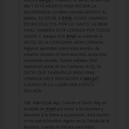
ella Y ESTÁ ABIERTA PARA RECIBIR LA
ABUNDANCIA. La Mem cerrada APUNTA AL
Jubileo, ES DECIR, A
BINÁ
, CUYOS CAMINOS
ESTÁN OCULTOS. POR LO TANTO, LA MEM
FINAL TAMBIÉN ESTÁ CERRADA POR TODOS
LADOS Y, aunque ESA
BINÁ
se extiende A
VECES, SE LA CONSIDERA MEM CERRADA.
Algunos aprenden sobre este asunto, de,
«Huerto cerrado es hermana mía, novia mía;
manantial cerrado, fuente sellada» (Shir
Hashirim/Cantar de los Cantares 4:12), ES
DECIR, QUE TAMBIÉN LA MEM FINAL
CERRADA HACE INDICACIÓN A
MALJUT
,
CUANDO SE LA LLAMA UNA FUENTE
SELLADA.
188. Rabí Itzjak dijo: Cuando el Santo Rey se
acuerda de
Israel
por amor a Su Nombre y
devuelve a la Reina a su posición, está escrito:
«Y no habrá hombre alguno en la Tienda de la
Reunión, cuando él entrare para hacer