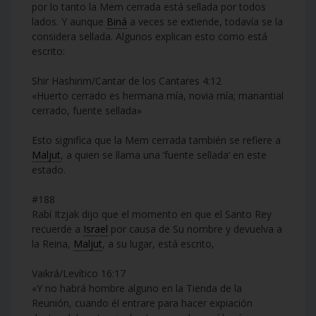
por lo tanto la Mem cerrada está sellada por todos
lados. Y aunque
Biná
a veces se extiende, todavía se la
considera sellada. Algunos explican esto como está
escrito:
Shir Hashirim/Cantar de los Cantares 4:12
«Huerto cerrado es hermana mía, novia mía; manantial
cerrado, fuente sellada»
Esto significa que la Mem cerrada también se refiere a
Maljut
, a quien se llama una ‘fuente sellada’ en este
estado.
#188
Rabí Itzjak dijo que el momento en que el Santo Rey
recuerde a
Israel
por causa de Su nombre y devuelva a
la Reina,
Maljut
, a su lugar, está escrito,
Vaikrá/Levítico 16:17
«Y no habrá hombre alguno en la Tienda de la
Reunión, cuando él entrare para hacer expiación