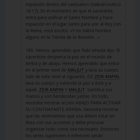
expiación dentro del santuario» (Vaikrá/Levítico
16:17). En el momento en que el sacerdote
entra para unificar el Santo Nombre y hace
expiación en el lugar santo para unir al Rey con
la Reina, está escrito: «Y no habrá hombre
alguno en la Tienda de la Reunión…»
189. Hemos aprendido que Rabí Iehudá dijo: El
sacerdote despierta la paz en el mundo de
Arriba y de abajo. Hemos aprendido que entra
en el primer nivel de
MALJUT
y lava su cuerpo.
Sale de este nivel al siguiente, DE
ZEIR ANPIN
,
lava su cuerpo y extiende la paz a éste y a
aquél,
ZEIR ANPIN
Y
MALJUT
. Santifica sus
manos y son bendecidas juntas. En todo,
necesita mostrar acción ABAJO PARA ACTIVAR
SU CONTRAPARTE ARRIBA. Necesita mostrar
que las vestimentas que usa deben estar en
línea con sus acciones y debe procurar
organizar todo como sea necesario. Entonces
los seres superiores e inferiores serán