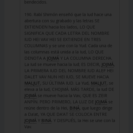
bendecidos.
190. Rabí Shimón enseñó que la Iud hace una
abertura con su grabado y las letras SE
EXTIENDEN hacia los lados, LO QUE
SIGNIFICA QUE CADA LETRA DEL NOMBRE
IUD HEI VAV HEI SE EXTIENDE EN TRES
COLUMNAS y se une con la Yud. Cada una de
las columnas está unida a la Iud, LO QUE
DENOTA A
JOJMÁ
Y LA COLUMNA DERECHA.
La Iud se mueve hacia la Iud; ES DECIR,
JOJMÁ
,
LA PRIMERA IUD DEL NOMBRE IUD ALEF HEI
DALET VAV NUN HEI IUD, SE MUEVE HACIA
MALJUT
, SU ÚLTIMA IUD. La Yud,
MALJUT
, se
eleva a la Iud, CHOJMÁ. MÁS TARDE, la Iud DE
JOJMÁ
se mueve hacia la Vav, QUE ES ZEIR
ANPÍN. PERO PRIMERO, LA LUZ DE
JOJMÁ
se
reúne dentro de la Hei,
BINÁ
, que luego dirige
a Da’at, YA QUE DA’AT SE COLOCA ENTRE
JOJMÁ
Y
BINÁ
. Y DESPUÉS, la Hei se une con la
Vav.