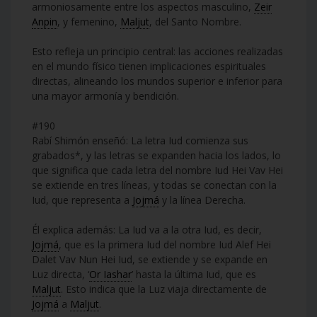
armoniosamente entre los aspectos masculino,
Zeir
Anpin
, y femenino,
Maljut
, del Santo Nombre.
Esto refleja un principio central: las acciones realizadas
en el mundo físico tienen implicaciones espirituales
directas, alineando los mundos superior e inferior para
una mayor armonía y bendición.
#190
Rabí Shimón enseñó: La letra Iud comienza sus
grabados*, y las letras se expanden hacia los lados, lo
que significa que cada letra del nombre Iud Hei Vav Hei
se extiende en tres líneas, y todas se conectan con la
Iud, que representa a
Jojmá
y la línea Derecha.
Él explica además: La Iud va a la otra Iud, es decir,
Jojmá
, que es la primera Iud del nombre Iud Alef Hei
Dalet Vav Nun Hei Iud, se extiende y se expande en
Luz directa, ‘
Or Iashar
’ hasta la última Iud, que es
Maljut
. Esto indica que la Luz viaja directamente de
Jojmá
a
Maljut
.