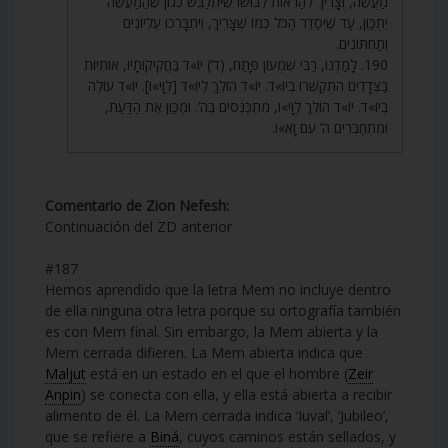
מַעֲשֶׂה, וְצָרִיךְ לְהַרְאוֹת לְבוּשׁוֹ שֶׁיִּתְלַבֵּשׁ כְּגוֹן שֶׁהַמַּעֲשֶׂה
יִתְכַּוֵּן, עַד שֶׁיְּסַדֵּר הַכֹּל כְּמוֹ שֶׁצָּרִיךְ, וְיִתְבָּרְכוּ עֶלְיוֹנִים
וְתַחְתּוֹנִים.
190. לָמַדְנוּ, רַבִּי שִׁמְעוֹן פָּתַח, (ד’) יוֹ»ד בַּחֲקִיקוֹתָיו, אוֹתִיּוֹת
בַּצְּדָדִים הִתְקַשְּׁרוּ בְיוֹ»ד. יוֹ»ד הוֹלֵךְ לְיוֹ»ד [לְוָי»ו]. יוֹ»ד עוֹלֶה
בְיוֹ»ד. יוֹ»ד הוֹלֵךְ לְוָי»ו, מִתְכַּנְּסִים בְּה’. וּמְכַוֵּן אֶת הַדַּעַת,
וּמִתְחַבְּרִים ה’ עִם וָא»ו.
Comentario de Zion Nefesh:
Continuación del ZD anterior
#187
Hemos aprendido que la letra Mem no incluye dentro
de ella ninguna otra letra porque su ortografía también
es con Mem final. Sin embargo, la Mem abierta y la
Mem cerrada difieren. La Mem abierta indica que
Maljut
está en un estado en el que el hombre (
Zeir
Anpin
) se conecta con ella, y ella está abierta a recibir
alimento de él. La Mem cerrada indica ‘Iuval’, ‘Jubileo’,
que se refiere a
Biná
, cuyos caminos están sellados, y