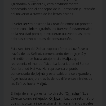
«grabado» o «inscrito», está profundamente
conectada con el concepto de la Formación y Creación
del universo a través de las letras divinas.
El Sefer
Ietzirá
describe la Creación como un proceso
por el cual
Elokim
«grabó» las fuerzas fundamentales
de la realidad para que existieran utilizando las letras
hebreas como bloques de construcción.
Esta sección del Zohar explica cómo la Luz fluye a
través de las Sefirot, comenzando desde
Jojmá
y
extendiéndose hacia abajo hasta
Maljut
, que
representa el mundo físico. La letra Iud en el Santo
Nombre Iud Hei Vav Hei representa el punto
concentrado de
Jojmá
; y esta sabiduría se expande y
fluye hacia abajo a través de los diferentes niveles de
las Sefirot hasta
Maljut
.
El flujo de energía es tanto directo, ‘
Or Iashar
’, ‘Luz
Directa’ como reflejado, ‘
Or Jozer
, ‘Luz que retorna’, lo
que simboliza la interacción dinámica entre los niveles