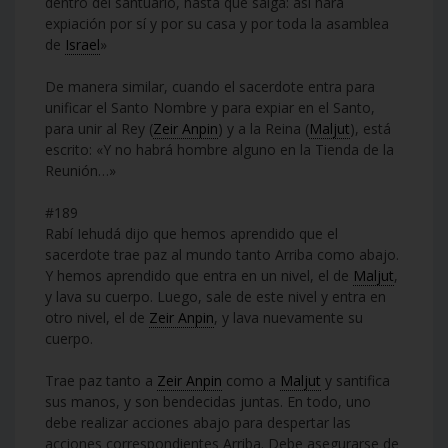
dentro del santuario, hasta que salga: así hará
expiación por sí y por su casa y por toda la asamblea
de
Israel
»
De manera similar, cuando el sacerdote entra para
unificar el Santo Nombre y para expiar en el Santo,
para unir al Rey (
Zeir Anpin
) y a la Reina (
Maljut
), está
escrito: «Y no habrá hombre alguno en la Tienda de la
Reunión…»
#189
Rabí Iehudá dijo que hemos aprendido que el
sacerdote trae paz al mundo tanto Arriba como abajo.
Y hemos aprendido que entra en un nivel, el de
Maljut
,
y lava su cuerpo. Luego, sale de este nivel y entra en
otro nivel, el de
Zeir Anpin
, y lava nuevamente su
cuerpo.
Trae paz tanto a
Zeir Anpin
como a
Maljut
y santifica
sus manos, y son bendecidas juntas. En todo, uno
debe realizar acciones abajo para despertar las
acciones correspondientes Arriba. Debe asegurarse de