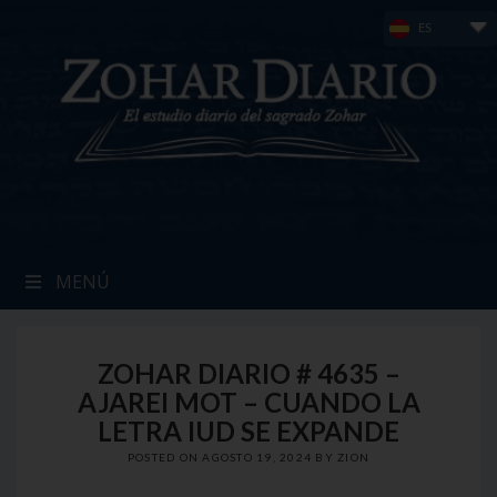
Skip
ES
to
content
MENÚ
ZOHAR DIARIO # 4635 –
AJAREI MOT – CUANDO LA
LETRA IUD SE EXPANDE
POSTED ON
AGOSTO 19, 2024
BY
ZION