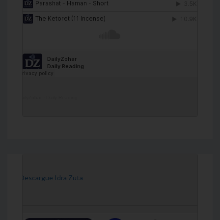
DailyZohar
·
Daily Reading
[Descargue Idra Zuta