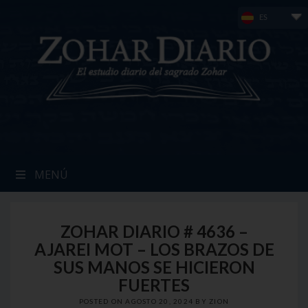
Skip
ES
to
content
MENÚ
ZOHAR DIARIO # 4636 –
AJAREI MOT – LOS BRAZOS DE
SUS MANOS SE HICIERON
FUERTES
POSTED ON
AGOSTO 20, 2024
BY
ZION