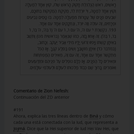
רָאשִׁים, רֹאשׁ הַגֻּלְגֹּלֶת חָקוּק הָרֹאשׁ שֶׁלּוֹ, קוֹץ אֶחָד לְמַעְלָה
וְקוֹץ אֶחָד לְמַטָּה, וְי’ יוֹרֶדֶת לְו’, חֲקִיקַת הַחֲקִיקוֹת בְּתוֹכָם,
שִׁבְעִים פָּנִים שֶׁל עֲטָרוֹת מִמַּעְלָה לְמַטָּה. בּוֹ טָסִים גְּבִיעִים
וּפְרָחִים, זֶה עוֹלֶה וְזֶה יוֹרֵד, וְנֶחְקָקִים אֶחָד עִם אֶחָד.
193. נִקְשֶׁרֶת י’ עִם ה’, ה’ עִם ו’, ו’ עִם ה’ (ו’ בְּה’, ה’ בְּו’, ו’
בְּו’, ו’ בְּה’). זֶה אָחוּז בָּזֶה, כְּמוֹ שֶׁנֶּאֱמַר (בראשית מט) וַתֵּשֶׁב
בְּאֵיתָן קַשְׁתּוֹ וַיָּפֹזּוּ זְרוֹעֵי יָדָיו מִידֵי אֲבִיר יַעֲקֹב. וְכָתוּב,
(במדבר כד) אֵיתָן מוֹשָׁבֶךָ וְשִׂים בַּסֶּלַע קִנֶּךָ. אָז הַכֹּל
מִתְקַשֵּׁר אֶחָד עִם אֶחָד, זֶה עִם זֶה, מְאִירִים הַמַּפְתְּחוֹת
וּמְאִירִים כָּל הַפָּנִים. אָז כֻּלָּם נוֹפְלִים עַל פְּנֵיהֶם וּמִזְדַּעְזְעִים
וְאוֹמְרִים: בָּרוּךְ שֵׁם כְּבוֹד מַלְכוּתוֹ לְעוֹלָם וּלְעוֹלְמֵי עוֹלָמִים.
Comentario de Zion Nefesh:
Continuación del ZD anterior
#191
Ahora, explica las tres líneas dentro de
Biná
y cómo
cada una está conectada con la Iud, que representa a
Jojmá
. Dice que la Hei superior de Iud Hei Vav Hei, que