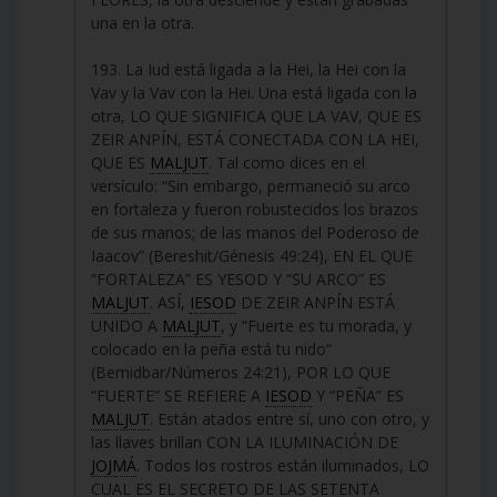
una en la otra.
193. La Iud está ligada a la Hei, la Hei con la
Vav y la Vav con la Hei. Una está ligada con la
otra, LO QUE SIGNIFICA QUE LA VAV, QUE ES
ZEIR ANPÍN, ESTÁ CONECTADA CON LA HEI,
QUE ES
MALJUT
. Tal como dices en el
versículo: “Sin embargo, permaneció su arco
en fortaleza y fueron robustecidos los brazos
de sus manos; de las manos del Poderoso de
Iaacov” (Bereshit/Génesis 49:24), EN EL QUE
“FORTALEZA” ES YESOD Y “SU ARCO” ES
MALJUT
. ASÍ,
IESOD
DE ZEIR ANPÍN ESTÁ
UNIDO A
MALJUT
, y “Fuerte es tu morada, y
colocado en la peña está tu nido”
(Bemidbar/Números 24:21), POR LO QUE
“FUERTE” SE REFIERE A
IESOD
Y “PEÑA” ES
MALJUT
. Están atados entre sí, uno con otro, y
las llaves brillan CON LA ILUMINACIÓN DE
JOJMÁ
. Todos los rostros están iluminados, LO
CUAL ES EL SECRETO DE LAS SETENTA