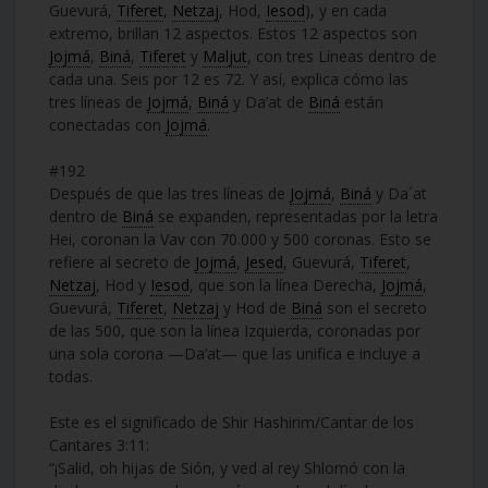
Guevurá,
Tiferet
,
Netzaj
, Hod,
Iesod
), y en cada
extremo, brillan 12 aspectos. Estos 12 aspectos son
Jojmá
,
Biná
,
Tiferet
y
Maljut
, con tres Líneas dentro de
cada una. Seis por 12 es 72. Y así, explica cómo las
tres líneas de
Jojmá
,
Biná
y Da’at de
Biná
están
conectadas con
Jojmá
.
#192
Después de que las tres líneas de
Jojmá
,
Biná
y Da´at
dentro de
Biná
se expanden, representadas por la letra
Hei, coronan la Vav con 70.000 y 500 coronas. Esto se
refiere al secreto de
Jojmá
,
Jesed
, Guevurá,
Tiferet
,
Netzaj
, Hod y
Iesod
, que son la línea Derecha,
Jojmá
,
Guevurá,
Tiferet
,
Netzaj
y Hod de
Biná
son el secreto
de las 500, que son la línea Izquierda, coronadas por
una sola corona —Da’at— que las unifica e incluye a
todas.
Este es el significado de Shir Hashirim/Cantar de los
Cantares 3:11:
“¡Salid, oh hijas de Sión, y ved al rey Shlomó con la