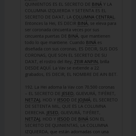
QUINIENTOS ES EL SECRETO DE
BINÁ
Y LA
COLUMNA IZQUIERDA Y SETENTA ES EL
SECRETO DE DA’AT, LA
COLUMNA CENTRAL
.
Entonces la Hei, ES DECIR
BINÁ
, se eleva para
ser coronada cincuenta veces por sus
cincuenta puertas DE
BINÁ
, que mantienen
todo lo que mantiene. Cuando
BINÁ
es
diseñada con sus coronas, ES DECIR, SUS DOS
CORONAS, QUE SON EL SECRETO DE SU
DA’AT, el rostro del Rey,
ZEIR ANPIN
, brilla
DESDE AQUÍ. La Vav se extiende a 22
grabados, ES DECIR, EL NOMBRE DE AIN BET.
192. La Hei adorna la Vav con 70.500 coronas
– EL SECRETO DE
JESED
, GUEVURÁ, TIFÉRET,
NETZAJ
, HOD Y
IESOD
DE
JOJMÁ
, EL SECRETO
DE SETENTA MIL, QUE ES LA COLUMNA
DERECHA.
JESED
, GUEVURÁ, TIFÉRET,
NETZAJ
, HOD Y
IESOD
DE
BINÁ
SON EL
SECRETO DE QUINIENTAS, LA COLUMNA
IZQUIERDA, que están adornadas con una