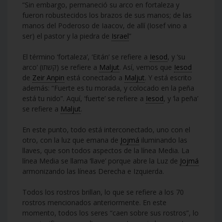
“Sin embargo, permaneció su arco en fortaleza y
fueron robustecidos los brazos de sus manos; de las
manos del Poderoso de Iaacov, de allí (Iosef vino a
ser) el pastor y la piedra de
Israel
”
El término ‘fortaleza’, ‘Eitán’ se refiere a
Iesod
, y ‘su
arco’ (קשתו) se refiere a
Maljut
. Así, vemos que
Iesod
de
Zeir Anpin
está conectado a
Maljut
. Y está escrito
además: “Fuerte es tu morada, y colocado en la peña
está tu nido”. Aquí, ‘fuerte’ se refiere a
Iesod
, y ‘la peña’
se refiere a
Maljut
.
En este punto, todo está interconectado, uno con el
otro, con la luz que emana de
Jojmá
iluminando las
llaves, que son todos aspectos de la línea Media. La
línea Media se llama ‘llave’ porque abre la Luz de
Jojmá
armonizando las líneas Derecha e Izquierda.
Todos los rostros brillan, lo que se refiere a los 70
rostros mencionados anteriormente. En este
momento, todos los seres “caen sobre sus rostros”, lo