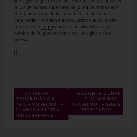
que significa que ocultan sus rostros, sin buscar atraer
la Luz de las tres superiores de
Jojmá
de Arriba hacia
abajo, una forma de Luz que fue disminuida por la
línea Media. Tiemblan ante los Juicios que se revelan
con la Luz de
Jojmá
y proclaman: «Bendito sea el
nombre de Su glorioso reino por los siglos de los
siglos».
{||}
Navegación
←
ANTERIOR:
SIGUIENTE: ZOHAR
ZOHAR DIARIO #
DIARIO # 4637 –
de
4635 – AJAREI MOT –
AJAREI MOT – SERÉIS
→
entradas
CUANDO LA LETRA
PURIFICADOS
IUD SE EXPANDE