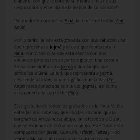
diadema con que le coronó su madre el día de sus
desposorios y en el día de la alegría de su corazón!”
“Su madre le coronó” es
Biná
, la madre de la Vav,
Zeir
Anpin
.
Por lo tanto, la Vav está grabada con dos cabezas: una
que representa a
Jojmá
y la otra que representa a
Biná
. Por lo tanto, la Vav está escrita con dos
etiquetas (prones) en su parte superior: una corona
arriba, que simboliza a
Jojmá
y una abajo, que
simboliza a
Biná
. La Iud, que representa a
Jojmá
,
desciende a la Vav, lo que significa que la Vav (
Zeir
Anpin
) está conectada con la Iud (
Jojmá
), así como
está conectada con la Hei (
Biná
).
Este grabado de todos los grabados es la línea Media
entre las dos cabezas, que son las 70 caras que la
coronan de Arriba hacia abajo, en referencia a Da’at,
que se extiende de Arriba hacia abajo. Este Da’at está
compuesto por
Jesed
, Guevurá,
Tiferet
,
Netzaj
, Hod,
Iesod
y
Maljut
, cada uno con diez aspectos, que