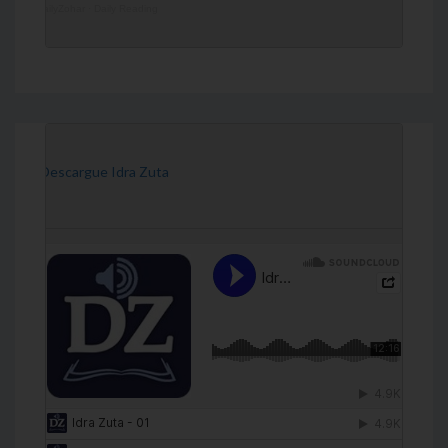
DailyZohar
·
Daily Reading
[Descargue Idra Zuta