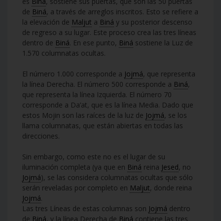
es
Biná
, sostiene sus puertas, que son las 50 puertas
de
Biná
, a través de arreglos inscritos. Esto se refiere a
la elevación de
Maljut
a
Biná
y su posterior descenso
de regreso a su lugar. Este proceso crea las tres líneas
dentro de
Biná
. En ese punto,
Biná
sostiene la Luz de
1.570 columnatas ocultas.
El número 1.000 corresponde a
Jojmá
, que representa
la línea Derecha. El número 500 corresponde a
Biná
,
que representa la línea Izquierda. El número 70
corresponde a Da’at, que es la línea Media. Dado que
estos Mojin son las raíces de la luz de
Jojmá
, se los
llama columnatas, que están abiertas en todas las
direcciones.
Sin embargo, como este no es el lugar de su
iluminación completa (ya que en
Biná
reina
Jesed
, no
Jojmá
), se las considera columnatas ocultas que sólo
serán reveladas por completo en
Maljut
, donde reina
Jojmá
.
Las tres Líneas de estas columnas son
Jojmá
dentro
de
Biná
, y la línea Derecha de
Biná
contiene las tres