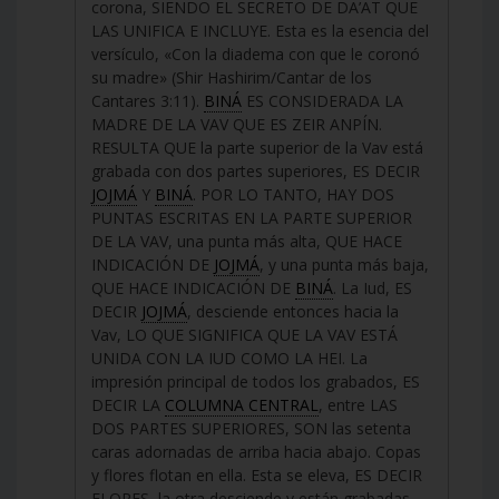
corona, SIENDO EL SECRETO DE DA’AT QUE
LAS UNIFICA E INCLUYE. Esta es la esencia del
versículo, «Con la diadema con que le coronó
su madre» (Shir Hashirim/Cantar de los
Cantares 3:11).
BINÁ
ES CONSIDERADA LA
MADRE DE LA VAV QUE ES ZEIR ANPÍN.
RESULTA QUE la parte superior de la Vav está
grabada con dos partes superiores, ES DECIR
JOJMÁ
Y
BINÁ
. POR LO TANTO, HAY DOS
PUNTAS ESCRITAS EN LA PARTE SUPERIOR
DE LA VAV, una punta más alta, QUE HACE
INDICACIÓN DE
JOJMÁ
, y una punta más baja,
QUE HACE INDICACIÓN DE
BINÁ
. La Iud, ES
DECIR
JOJMÁ
, desciende entonces hacia la
Vav, LO QUE SIGNIFICA QUE LA VAV ESTÁ
UNIDA CON LA IUD COMO LA HEI. La
impresión principal de todos los grabados, ES
DECIR LA
COLUMNA CENTRAL
, entre LAS
DOS PARTES SUPERIORES, SON las setenta
caras adornadas de arriba hacia abajo. Copas
y flores flotan en ella. Esta se eleva, ES DECIR
FLORES, la otra desciende y están grabadas