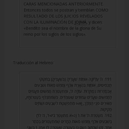
CARAS MENCIONADAS ANTERIORMENTE.
Entonces todos se postran y tiemblan COMO
RESULTADO DE LOS JUICIOS REVELADOS
CON LA ILUMINACIÓN DE
JOJMÁ
, y dicen:
«Bendito sea el nombre de la gloria de Su
reino por los siglos de los siglos».
Traducción al Hebreo:
191. ה’ עֶלְיוֹנָה אוֹחֶזֶת שְׁעָרֶיהָ (בִּשְׁעָרֶיהָ) בְּחִקּוּקֵי
תַכְסִיסִים, אוֹחֶזֶת בְּהֶאָרַת אֶלֶף וַחֲמֵשׁ מֵאוֹת וְשִׁבְעִים
אַכְסַדְרוֹת נִסְתָּרוֹת. עוֹלָה ה’, וּמִתְעַטֶּרֶת חֲמִשִּׁים פְּעָמִים
לַחֲמִשִּׁים שְׁעָרִים עַמּוּדִים שֶׁעוֹמְדִים. כְּשֶׁמִּתְגַּלֵּף בְּעַטְרוֹתָיו,
מְאִירִים פְּנֵי הַמֶּלֶךְ, וָא»ו מִתְפַּשֶּׁטֶת לְשִׁבְעִים וּשְׁתַּיִם
חֲקִיקוֹת.
192. מְעַטֶּרֶת ה’ אֶת ו’ (נ»א מִתְעַטֶּר ביו»ד, ה’ לו’)
בְּשִׁבְעִים אֶלֶף וַחֲמֵשׁ מֵאוֹת כְּתָרִים שֶׁמִּתְעַטְּרִים בְּכֶתֶר
אֶחָד. זֶהוּ שֶׁכָּתוּב (שם ג) בָּעֲטָרָה שֶׁעִטְּרָה לּוֹ אִמּוֹ. ו’ בִּשְׁנֵי