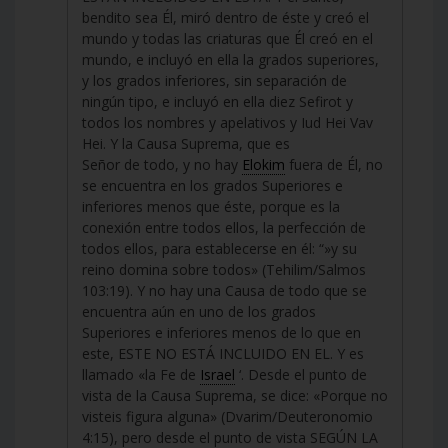
bendito sea Él, miró dentro de éste y creó el
mundo y todas las criaturas que Él creó en el
mundo, e incluyó en ella la grados superiores,
y los grados inferiores, sin separación de
ningún tipo, e incluyó en ella diez Sefirot y
todos los nombres y apelativos y Iud Hei Vav
Hei. Y la Causa Suprema, que es
Señor de todo, y no hay
Elokim
fuera de Él, no
se encuentra en los grados Superiores e
inferiores menos que éste, porque es la
conexión entre todos ellos, la perfección de
todos ellos, para establecerse en él: “»y su
reino domina sobre todos» (Tehilim/Salmos
103:19). Y no hay una Causa de todo que se
encuentra aún en uno de los grados
Superiores e inferiores menos de lo que en
este, ESTE NO ESTÁ INCLUIDO EN EL. Y es
llamado «la Fe de
Israel
‘. Desde el punto de
vista de la Causa Suprema, se dice: «Porque no
visteis figura alguna» (Dvarim/Deuteronomio
4:15), pero desde el punto de vista SEGÚN LA