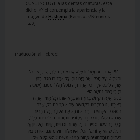
CUAL INCLUYE a las demás criaturas, está
dicho: «Y él contempla la apariencia y la
imagen de
Hashem
» (Bemidbar/Números
12:8).
Traducción al Hebreo:
501. אָמַר, חַס וְשָׁלוֹם! אֶלָּא אֲנִי אָמַרְתִּי לְךָ, שֶׁנִּבְרָא בַּכֹּל
וְהִשְׁלִיטוֹ עַל הַכֹּל. וְאִם הָיָה נוֹתֵן כָּל אֶחָד בּוֹ חֶלְקוֹ בִּזְמַן
שֶׁהָיָה כּוֹעֵס עָלָיו, כָּל אֶחָד הָיָה נוֹטֵל חֶלְקוֹ מִמֶּנּוּ, (ישעיה
ב) כִּי בַמֶּה נֶחְשָׁב הוּא.
502. אֶלָּא הַקָּדוֹשׁ בָּרוּךְ הוּא בָּרָא אוֹתוֹ (כָּל אֶחָד וְאֶחָד)
בְּצוּרָתוֹ, זוֹ הַמַּלְכוּת הַקְּדוֹשָׁה שֶׁהִיא תְּמוּנַת כֹּל, שֶׁבָּהּ
הִסְתַּכֵּל הַקָּדוֹשׁ בָּרוּךְ הוּא וּבָרָא אֶת הָעוֹלָם וְכָל הַבְּרִיּוֹת
שֶׁבָּרָא בָּעוֹלָם, וְכָלַל בָּהּ עֶלְיוֹנִים וְתַחְתּוֹנִים בְּלִי פֵרוּד כְּלָל,
וְכָלַל בָּהּ עֶשֶׂר סְפִירוֹת וְכָל שֵׁמוֹת וְכִנּוּיִים וַהֲוָיוֹת. וְהָעֶלְיוֹן עַל
הַכֹּל, שֶׁהוּא אָדוֹן עַל הַכֹּל, וְאֵין אֱלוֹהַּ חוּץ מִמֶּנּוּ, וְאֵין נִמְצָא
בְּעֶלְיוֹנִים וְתַחְתּוֹנִים פָּחוֹת מִמֶּנּוּ. מִשּׁוּם שֶׁהוּא קֶשֶׁר שֶׁל