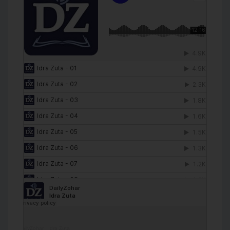
DailyZohar
·
Idra Zuta