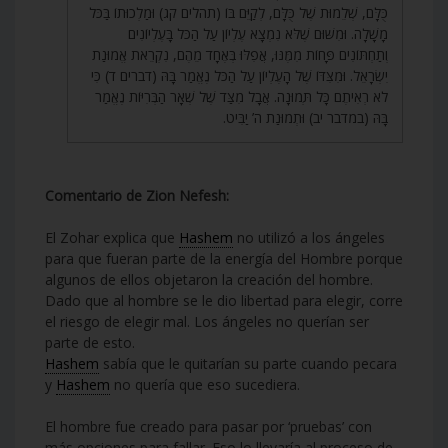
כֻּלָּם, שְׁלֵמוּת שֶׁל כֻּלָּם, לְקַיֵּם בּוֹ (תהלים קג) וּמַלְכוּתוֹ בַּכֹּל
מָשָׁלָה. וּמִשּׁוּם שֶׁלֹּא נִמְצָא עֶלְיוֹן עַל הַכֹּל בָּעֶלְיוֹנִים
וְתַחְתּוֹנִים פָּחוֹת מִמֶּנּוּ, אֲפִלּוּ בְּאֶחָד מֵהֶם, נִקְרֵאת אֱמוּנַת
יִשְׂרָאֵל. וּמִצִּדּוֹ שֶׁל הָעֶלְיוֹן עַל הַכֹּל נֶאֱמַר בָּהּ (דברים ד) כִּי
לֹא רְאִיתֶם כָּל תְּמוּנָה. אֲבָל מִצַּד שֶׁל שְׁאָר הַבְּרִיּוֹת נֶאֱמַר
בָּהּ (במדבר יב) וּתְמוּנַת ה’ יַבִּיט.
Comentario de Zion Nefesh:
El Zohar explica que
Hashem
no utilizó a los ángeles
para que fueran parte de la energía del Hombre porque
algunos de ellos objetaron la creación del hombre.
Dado que al hombre se le dio libertad para elegir, corre
el riesgo de elegir mal. Los ángeles no querían ser
parte de esto.
Hashem
sabía que le quitarían su parte cuando pecara
y
Hashem
no quería que eso sucediera.
El hombre fue creado para pasar por ‘pruebas’ con
más opciones para fallar. Eso lo llevaría al proceso de