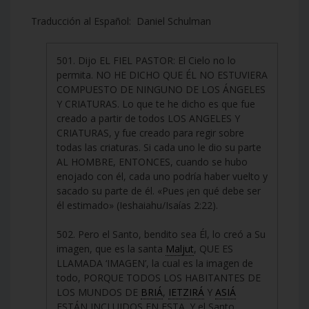
Traducción al Español: Daniel Schulman
501. Dijo EL FIEL PASTOR: El Cielo no lo
permita. NO HE DICHO QUE ÉL NO ESTUVIERA
COMPUESTO DE NINGUNO DE LOS ÁNGELES
Y CRIATURAS. Lo que te he dicho es que fue
creado a partir de todos LOS ANGELES Y
CRIATURAS, y fue creado para regir sobre
todas las criaturas. Si cada uno le dio su parte
AL HOMBRE, ENTONCES, cuando se hubo
enojado con él, cada uno podría haber vuelto y
sacado su parte de él. «Pues ¡en qué debe ser
él estimado» (Ieshaiahu/Isaías 2:22).
502. Pero el Santo, bendito sea Él, lo creó a Su
imagen, que es la santa
Maljut
, QUE ES
LLAMADA ‘IMAGEN’, la cual es la imagen de
todo, PORQUE TODOS LOS HABITANTES DE
LOS MUNDOS DE
BRIÁ
,
IETZIRÁ
Y
ASIÁ
ESTÁN INCLUIDOS EN ESTA. Y el Santo,