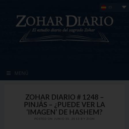
Skip
ES
to
content
MENÚ
ZOHAR DIARIO # 1248 –
PINJÁS – ¿PUEDE VER LA
‘IMAGEN’ DE HASHEM?
POSTED ON
JUNIO 30, 2013
BY
ZION