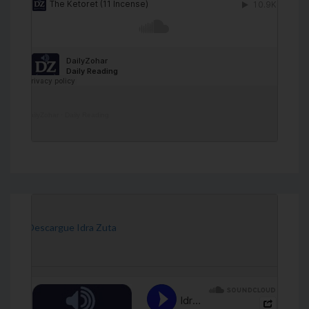
DailyZohar
·
Daily Reading
[Descargue Idra Zuta