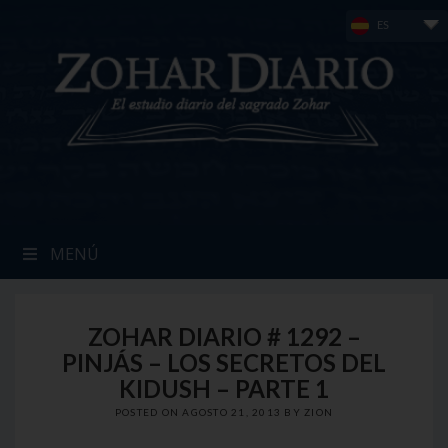
Skip
ES
to
content
MENÚ
ZOHAR DIARIO # 1292 –
PINJÁS – LOS SECRETOS DEL
KIDUSH – PARTE 1
POSTED ON
AGOSTO 21, 2013
BY
ZION