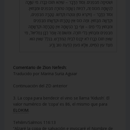
וּשְׁטִיפָה מִבִּפְנִים. וְסוֹד הַדָּבָר – שֶׁיְּהֵא תּוֹכוֹ כְּבָרוֹ. מִי שֶׁזָּכָה
לַנְּשָׁמָה מִכּוֹס זֶה, לִהְיוֹת נְשָׁמָה טְהוֹרָה מִבִּפְנִים וּמִבַּחוּץ.
וְסוֹד הַדָּבָר – (ויקרא טז) וְטִהֲרוֹ וְקִדְּשׁוֹ. טָהֳרָה מִבִּפְנִים,
וּקְדֻשָּׁה מִבַּחוּץ. וּמַה כּוֹס אֵין טָהֳרָתוֹ וּקְדֻשָּׁתוֹ מִבִּפְנִים
וּמִבַּחוּץ בְּלִי מַיִם – אַף כָּךְ הַנְּשָׁמָה אֵין טָהֳרָתָהּ וּקְדֻשָּׁתָהּ
מִבִּפְנִים וּמִבַּחוּץ בְּלִי תוֹרָה. וּמִשּׁוּם זֶה אָמַר רַבָּן גַּמְלִיאֵל, מִי
שֶׁאֵין תּוֹכוֹ כְּבָרוֹ לֹא יִכָּנֵס לְבֵית הַמִּדְרָשׁ. בִּגְלַל שֶׁאֵין הוּא
מִצַּד עֵץ הַחַיִּים, אֶלָּא מֵעֵץ הַדַּעַת טוֹב וָרָע.
Comentario de Zion Nefesh:
Traducido por Marina Suria Aguiar
Continuación del ZD anterior
3. La copa para bendecir el vino se llama ‘Kidush’. El
valor numérico de ‘copa’ es 86, el mismo que para
ELOKIM
.
Tehilim/Salmos 116:13
“Alzaré la copa de salvación e invocaré el Nombre de