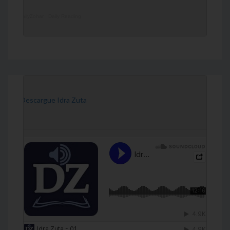
DailyZohar
·
Daily Reading
[Descargue Idra Zuta