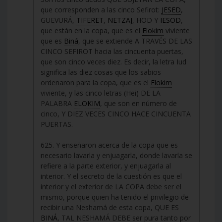
que corresponden a las cinco Sefirot:
JESED
,
GUEVURÁ,
TIFERET
,
NETZAJ
, HOD Y
IESOD
,
que están en la copa, que es el
Elokim
viviente
que es
Biná
, que se extiende A TRAVÉS DE LAS
CINCO SEFIROT hacia las cincuenta puertas,
que son cinco veces diez. Es decir, la letra Iud
significa las diez cosas que los sabios
ordenaron para la copa, que es el
Elokim
viviente, y las cinco letras (Hei) DE LA
PALABRA
ELOKIM
, que son en número de
cinco, Y DIEZ VECES CINCO HACE CINCUENTA
PUERTAS.
625. Y enseñaron acerca de la copa que es
necesario lavarla y enjuagarla, donde lavarla se
refiere a la parte exterior, y enjuagarla al
interior. Y el secreto de la cuestión es que el
interior y el exterior de LA COPA debe ser el
mismo, porque quien ha tenido el privilegio de
recibir una Neshamá de esta copa, QUE ES
BINÁ
, TAL NESHAMÁ DEBE ser pura tanto por