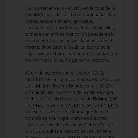
623. La tercer PREPARATIVO es la copa de la
bendición, para la cual fueron ordenadas diez
cosas: Requiere lavado, enjuague,
coronamiento, envoltura y debe ser sin diluir,
tomada con ambas manos, y colocado en la
mano derecha; y quien dice la bendición debe
mirarla, debe estar elevada un palmo de la
superficie, y deberá compartirla alrededor con
los miembros de su hogar como presente.
624. Y de acuerdo con el secreto, ES EL
SECRETO DE la copa «colmada de la bendición
de
Hashem
» (Dvarim/Deuteronomio 33:23),
porque el valor numérico de la palabra copa
(Heb. ‘cos’) es el mismo que el de
Elokim
, QUE
ES
BINÁ
, ES DECIR
MALJUT
VESTIDA EN
BINÁ
.
Y desde allí viene la Neshamá que lleva el
nombre de ella, ‘copa’, como está escrito:
«Alzaré el cáliz de salvación» (Tehilim/Salmos
116:13). ¿Cuál es el sentido de «salvación»?
Son los cinco dedos QUE SUJETAN LA COPA,