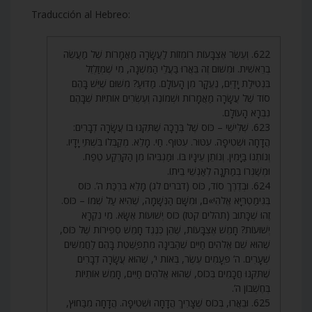
Traducción al Hebreo:
622. וְעֶשֶׂר אֶצְבָּעוֹת רוֹמְזוֹת לַעֲשָׂרָה מַאֲמָרוֹת שֶׁל מַעֲשֵׂה
בְרֵאשִׁית. וּמִשּׁוּם זֶה בֵּאֲרוּ בַּעֲלֵי הַמִּשְׁנָה, מִי שֶׁמְּזַלְזֵל
בִּנְטִילַת יָדַיִם, נֶעֱקָר מִן הָעוֹלָם. מַדּוּעַ? מִשּׁוּם שֶׁיֵּשׁ בָּהֶם
סוֹד שֶׁל עֲשָׂרָה מַאֲמָרוֹת וּשְׁמוֹנֶה וְעֶשְׂרִים אוֹתִיּוֹת שֶׁבָּהֶם
נִבְרָא הָעוֹלָם.
623. שְׁלִישִׁי – כּוֹס שֶׁל בְּרָכָה שֶׁתִּקְּנוּ בוֹ עֲשָׂרָה דְבָרִים:
הֲדָחָה וּשְׁטִיפָה. עִטּוּר. עִטּוּף. חַי. מָלֵא. מְקַבְּלוֹ בִּשְׁתֵּי יָדָיו.
וְנוֹתְנוֹ בַּיָּמִין. וְנוֹתֵן עֵינָיו בּוֹ. וּמַגְבִּיהוֹ מִן הַקַּרְקַע טֶפַח.
וּמְשַׁגְּרוֹ בְּמַתָּנָה לְאַנְשֵׁי בֵיתוֹ.
624. וּבְדֶרֶךְ סוֹד, כּוֹס (דברים לג) מָלֵא בִּרְכַּת ה’. כּוֹס
בְּגִימַטְרִיָּא אֱלֹהִי»ם, וּמִשָּׁם הַנְּשָׁמָה, שֶׁהִיא עַל שְׁמוֹ – כּוֹס.
זֶהוּ שֶׁכָּתוּב (תהלים קטז) כּוֹס יְשׁוּעוֹת אֶשָּׂא. מִי נִקְרָא
יְשׁוּעוֹת? חָמֵשׁ אֶצְבָּעוֹת, שֶׁהֵן כְּנֶגֶד חָמֵשׁ סְפִירוֹת שֶׁל כּוֹס,
שֶׁהוּא שֵׁם אֱלֹהִים חַיִּים שֶׁהַבִּינָה מִתְפַּשֶּׁטֶת בָּהֶם לַחֲמִשִּׁים
שְׁעָרִים. ה’ פְּעָמִים עֶשֶׂר, בְּאוֹת י’, שֶׁהוּא עֲשָׂרָה דְבָרִים
שֶׁתִּקְּנוּ חֲכָמִים בְּכוֹס, שֶׁהוּא אֱלֹהִים חַיִּים, חָמֵשׁ אוֹתִיּוֹת
בְּחֶשְׁבּוֹן ה’.
625. וּבֵאֲרוּ, בְּכוֹס שֶׁצָּרִיךְ הֲדָחָה וּשְׁטִיפָה. הֲדָחָה מִבַּחוּץ,