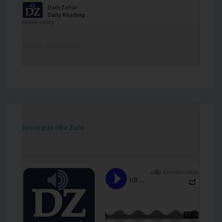
DailyZohar
·
Daily Reading
[Descargue Idra Zuta