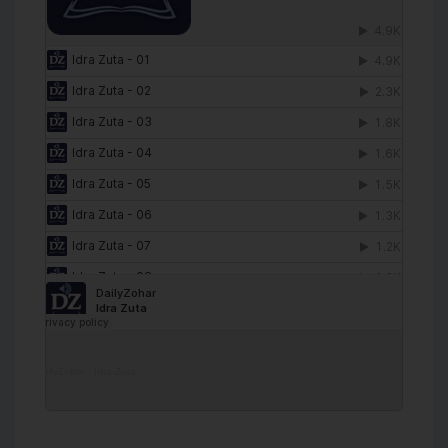
DailyZohar
·
Idra Zuta