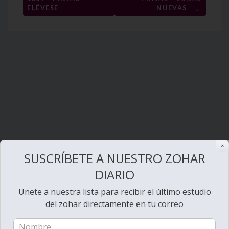
→
entradas
ELÉVESE
NUEVAS
✕
SUSCRÍBETE A NUESTRO ZOHAR
DIARIO
Unete a nuestra lista para recibir el último estudio
del zohar directamente en tu correo