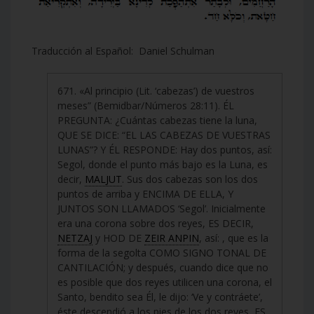
Traducción al Español: Daniel Schulman
671. «Al principio (Lit. ‘cabezas’) de vuestros
meses” (Bemidbar/Números 28:11). ÉL
PREGUNTA: ¿Cuántas cabezas tiene la luna,
QUE SE DICE: “EL LAS CABEZAS DE VUESTRAS
LUNAS”? Y ÉL RESPONDE: Hay dos puntos, así:
Segol, donde el punto más bajo es la Luna, es
decir,
MALJUT
. Sus dos cabezas son los dos
puntos de arriba y ENCIMA DE ELLA, Y
JUNTOS SON LLAMADOS ‘Segol’. Inicialmente
era una corona sobre dos reyes, ES DECIR,
NETZAJ
y HOD DE
ZEIR ANPIN
, así: , que es la
forma de la segolta COMO SIGNO TONAL DE
CANTILACIÓN; y después, cuando dice que no
es posible que dos reyes utilicen una corona, el
Santo, bendito sea Él, le dijo: ‘Ve y contráete’,
éste descendió a los pies de los dos reyes, ES