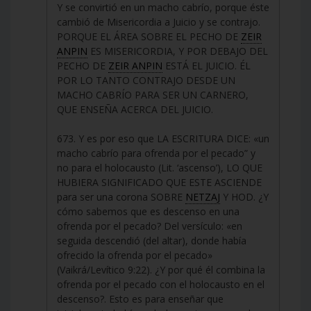
Y se convirtió en un macho cabrío, porque éste
cambió de Misericordia a Juicio y se contrajo.
PORQUE EL ÁREA SOBRE EL PECHO DE
ZEIR
ANPIN
ES MISERICORDIA, Y POR DEBAJO DEL
PECHO DE
ZEIR ANPIN
ESTÁ EL JUICIO. ÉL
POR LO TANTO CONTRAJO DESDE UN
MACHO CABRÍO PARA SER UN CARNERO,
QUE ENSEÑA ACERCA DEL JUICIO.
673. Y es por eso que LA ESCRITURA DICE: «un
macho cabrío para ofrenda por el pecado” y
no para el holocausto (Lit. ‘ascenso’), LO QUE
HUBIERA SIGNIFICADO QUE ESTE ASCIENDE
para ser una corona SOBRE
NETZAJ
Y HOD. ¿Y
cómo sabemos que es descenso en una
ofrenda por el pecado? Del versículo: «en
seguida descendió (del altar), donde había
ofrecido la ofrenda por el pecado»
(Vaikrá/Levítico 9:22). ¿Y por qué él combina la
ofrenda por el pecado con el holocausto en el
descenso?. Esto es para enseñar que