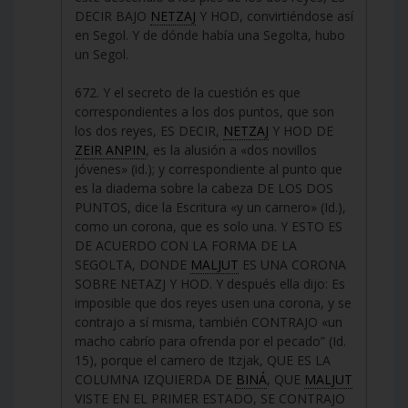
DECIR BAJO
NETZAJ
Y HOD, convirtiéndose así
en Segol. Y de dónde había una Segolta, hubo
un Segol.
672. Y el secreto de la cuestión es que
correspondientes a los dos puntos, que son
los dos reyes, ES DECIR,
NETZAJ
Y HOD DE
ZEIR ANPIN
, es la alusión a «dos novillos
jóvenes» (id.); y correspondiente al punto que
es la diadema sobre la cabeza DE LOS DOS
PUNTOS, dice la Escritura «y un carnero» (Id.),
como un corona, que es solo una. Y ESTO ES
DE ACUERDO CON LA FORMA DE LA
SEGOLTA, DONDE
MALJUT
ES UNA CORONA
SOBRE NETAZJ Y HOD. Y después ella dijo: Es
imposible que dos reyes usen una corona, y se
contrajo a sí misma, también CONTRAJO «un
macho cabrío para ofrenda por el pecado” (Id.
15), porque el carnero de Itzjak, QUE ES LA
COLUMNA IZQUIERDA DE
BINÁ
, QUE
MALJUT
VISTE EN EL PRIMER ESTADO, SE CONTRAJO