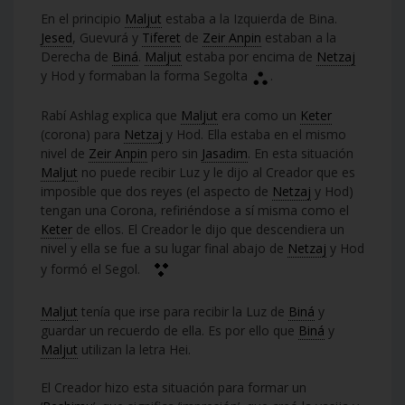
En el principio
Maljut
estaba a la Izquierda de Bina.
Jesed
, Guevurá y
Tiferet
de
Zeir Anpin
estaban a la
Derecha de
Biná
.
Maljut
estaba por encima de
Netzaj
y Hod y formaban la forma Segolta
.
Rabí Ashlag explica que
Maljut
era como un
Keter
(corona) para
Netzaj
y Hod. Ella estaba en el mismo
nivel de
Zeir Anpin
pero sin
Jasadim
. En esta situación
Maljut
no puede recibir Luz y le dijo al Creador que es
imposible que dos reyes (el aspecto de
Netzaj
y Hod)
tengan una Corona, refiriéndose a sí misma como el
Keter
de ellos. El Creador le dijo que descendiera un
nivel y ella se fue a su lugar final abajo de
Netzaj
y Hod
y formó el Segol.
Maljut
tenía que irse para recibir la Luz de
Biná
y
guardar un recuerdo de ella. Es por ello que
Biná
y
Maljut
utilizan la letra Hei.
El Creador hizo esta situación para formar un