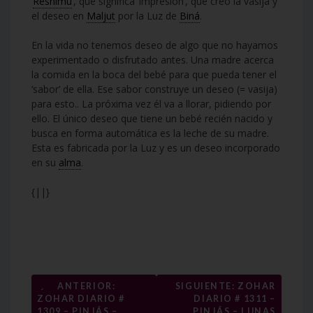
‘
Reshimu
’, que significa ‘impresión’, que creó la vasija y
el deseo en
Maljut
por la Luz de
Biná
.
En la vida no tenemos deseo de algo que no hayamos
experimentado o disfrutado antes. Una madre acerca
la comida en la boca del bebé para que pueda tener el
‘sabor’ de ella. Ese sabor construye un deseo (= vasija)
para esto.. La próxima vez él va a llorar, pidiendo por
ello. El único deseo que tiene un bebé recién nacido y
busca en forma automática es la leche de su madre.
Esta es fabricada por la Luz y es un deseo incorporado
en su
alma
.
{||}
Navegación
←
ANTERIOR:
SIGUIENTE: ZOHAR
ZOHAR DIARIO #
DIARIO # 1311 –
de
1309 – PINJÁS –
PINJÁS – LUNAS