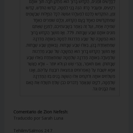
לֶחֳדָשִׁים וּזְמַנִּים, הַקָּדוֹשׁ בָּרוּךְ הוּא מְתַקֵּן תֵּבָה תּוֹךְ אוֹתָם
רְקִיעִים, וּמַעֲבִיר כָּרוֹז: הִנֵּה בָּנַי לְמַטָּה, קַדְּשׁוּ הַחֹדֶשׁ, קַדְּשׁוּ
זְמַן, הִתְקַדְּשׁוּ כֻּלְּכֶם לְמַעְלָה! וְעוֹשֶׂה לְכָל הַחֲיָלוֹת שֶׁבַּשָּׁמַיִם
שֶׁמִּתְקַדְּשִׁים כְּאֶחָד בָּעָם הַקָּדוֹשׁ, וְכֻלָּם שׁוֹמְרִים כְּאֶחָד
שְׁמִירָה אַחַת, וְעַל זֶה נֶאֱמַר בְּשָׁבֻעֹתֵיכֶם, לַמִּנְיָן שֶׁאַתֶּם
מוֹנִים אוֹתָם שֶׁבַע שַׁבָּתוֹת. 779. וְאָז מוֹשֵׁךְ הַקָּדוֹשׁ בָּרוּךְ
הוּא הַמְשָׁכָה שֶׁל שֶׁבַע מַדְרֵגוֹת לְמַטָּה בְּאוֹתָהּ מַדְרֵגָה
שֶׁמִּתְאַחֶדֶת בָּהֶן, בְּאֵלּוּ שֶׁבַע שַׁבָּתוֹת. (בְּאוֹתָן שֶׁבַע שַׁבָּתוֹת.
וְאָז מוֹשֵׁךְ הַקָּדוֹשׁ בָּרוּךְ הוּא הַמְשָׁכָה שֶׁל שֶׁבַע מַדְרֵגוֹת
שֶׁלְּמַעְלָה בְּאוֹתָהּ מַדְרֵגָה שֶׁלְּמַטָּה שֶׁמִּתְאַחֶדֶת בְּאֵלּוּ שֶׁבַע
שַׁבָּתוֹת). וְאִם תֹּאמַר, וַהֲרֵי שֵׁשׁ הֵן וְלֹא יוֹתֵר – אֶלָּא כַּאֲשֶׁר
אִמָּא יוֹשֶׁבֶת עַל הָאֶפְרוֹחִים וְנִמְצֵאת רוֹבֶצֶת עֲלֵיהֶם, וְאָנוּ
מְשַׁלְּחִים אוֹתָהּ וְלוֹקְחִים אֵלּוּ הַשִּׁשָּׁה בָּנִים בְּזוֹ הַמַּדְרֵגָה
שֶׁלְּמַטָּה, לְקַיֵּם שֶׁנֶּאֱמַר (דברים כב) שַׁלֵּחַ תְּשַׁלַּח אֶת הָאֵם
וְאֶת הַבָּנִים וְגוֹ’.
Comentario de Zion Nefesh:
Traducido por Sarah Luna
Tehilim/Salmos 24:7