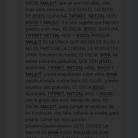
DECIR,
MALJUT
, que se une con ellas, con
esas siete semanas, QUE SON EL SECRETO
DE
JESED
, GUEVURÁ,
TIFERET
,
NETZAJ
, HOD,
IESOD
Y
MALJUT
. Y si uno sugiere que hay seis
grados, y no más, ES DECIR,
JESED
, GUEVURÁ,
TIFERET
NETZAJ
, HOD Y
IESOD
, PORQUE
MALJUT
ES LA ÚNICA QUE RECIBE DE ELLAS Y
NO ES PARTE DE LA CUENTA, LA RESPUESTA
SERÍA: Entonces la madre, ES DECIR,
BINÁ
, se
sienta sobre los polluelos, QUE SON
JESED
,
GUEVURÁ,
TIFERET
,
NETZAJ
, HOD,
IESOD
Y
MALJUT
, y está empollando sobre ellos,
BINÁ
siendo enviada a volar lejos DE ELLOS, y toma
aquellos seis polluelos, ES DECIR
JESED
,
GUEVURÁ,
TIFERET
,
NETZAJ
, HOD Y
IESOD
,
con la grado que está debajo de ellos, ES
DECIR,
MALJUT
, para cumplir el versículo de
las Escrituras: «sin falta soltarás la madre, pero
podrás tomar los hijos para ti»
(Dvarim/Deuteronomio 22:7), DONDE LA
MADRE ES
BINÁ
Y LOS POLLUELOS SON