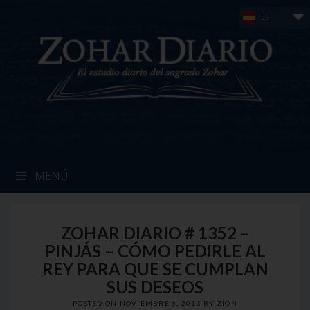
Skip
ES
to
content
MENÚ
ZOHAR DIARIO # 1352 –
PINJÁS – CÓMO PEDIRLE AL
REY PARA QUE SE CUMPLAN
SUS DESEOS
POSTED ON
NOVIEMBRE 6, 2013
BY
ZION