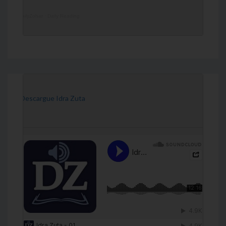
DailyZohar
·
Daily Reading
[Descargue Idra Zuta