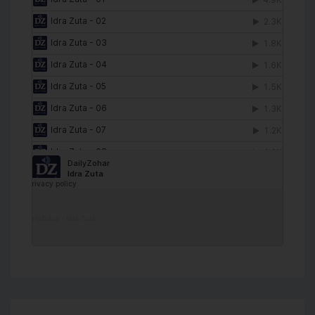
DailyZohar
·
Idra Zuta