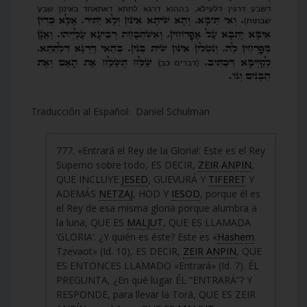
Traducción al Español: Daniel Schulman
777. «Entrará el Rey de la Gloria!: Este es el Rey
Superno sobre todo, ES DECIR,
ZEIR ANPIN
,
QUE INCLUYE
JESED
, GUEVURÁ Y
TIFERET
Y
ADEMÁS
NETZAJ
, HOD Y
IESOD
, porque él es
el Rey de esa misma gloria porque alumbra a
la luna, QUE ES
MALJUT
, QUE ES LLAMADA
‘GLORIA’. ¿Y quién es éste? Este es «
Hashem
Tzevaot» (Id. 10), ES DECIR,
ZEIR ANPIN
, QUE
ES ENTONCES LLAMADO «Entrará» (Id. 7). ÉL
PREGUNTA, ¿En qué lugar ÉL “ENTRARÁ”? Y
RESPONDE, para llevar la Torá, QUE ES ZEIR