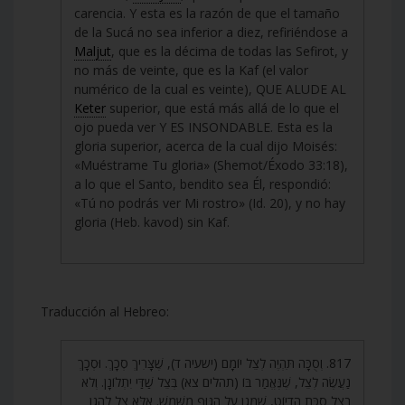
carencia. Y esta es la razón de que el tamaño
de la Sucá no sea inferior a diez, refiriéndose a
Maljut
, que es la décima de todas las Sefirot, y
no más de veinte, que es la Kaf (el valor
numérico de la cual es veinte), QUE ALUDE AL
Keter
superior, que está más allá de lo que el
ojo pueda ver Y ES INSONDABLE. Esta es la
gloria superior, acerca de la cual dijo Moisés:
«Muéstrame Tu gloria» (Shemot/Éxodo 33:18),
a lo que el Santo, bendito sea Él, respondió:
«Tú no podrás ver Mi rostro» (Id. 20), y no hay
gloria (Heb. kavod) sin Kaf.
Traducción al Hebreo:
817. וְסֻכָּה תִּהְיֶה לְצֵל יוֹמָם (ישעיה ד), שֶׁצָּרִיךְ סְכָךְ. וּסְכָךְ
נַעֲשֶׂה לְצֵל, שֶׁנֶּאֱמַר בּוֹ (תהלים צא) בְּצֵל שַׁדַּי יִתְלוֹנָן. וְלֹא
בְצֵל סֻכַּת הֶדְיוֹט, שֶׁמֵּגֵן עַל הַגּוּף מִשֶּׁמֶשׁ. אֶלָּא צֵל לְהָגֵן