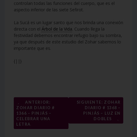
controlan todas las funciones del cuerpo, que es el
aspecto inferior de las siete Sefirot.
La Sucá es un lugar santo que nos brinda una conexión
directa con el
Árbol de la Vida
. Cuando llega la
festividad debemos encontrar refugio bajo su sombra,
ya que después de este estudio del Zohar sabemos lo
importante que es.
{||}
Navegación
←
ANTERIOR:
SIGUIENTE: ZOHAR
ZOHAR DIARIO #
DIARIO # 1368 –
de
1366 – PINJÁS –
PINJÁS – LUZ EN
→
entradas
CELEBRAR UNA
DOBLES
LETRA