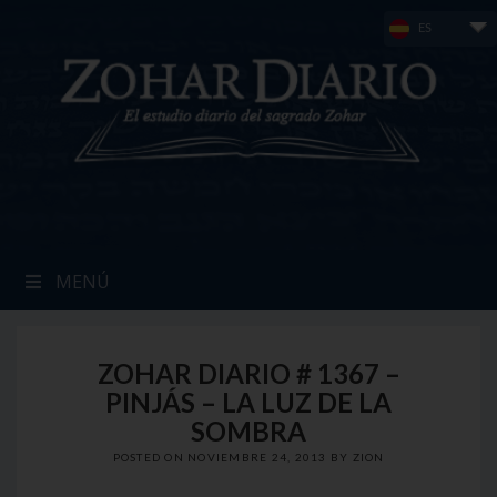
Skip
ES
to
content
MENÚ
ZOHAR DIARIO # 1367 –
PINJÁS – LA LUZ DE LA
SOMBRA
POSTED ON
NOVIEMBRE 24, 2013
BY
ZION