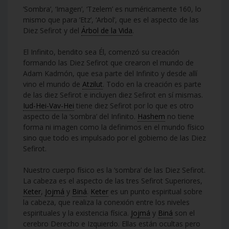
‘Sombra’, ‘Imagen’, ‘Tzelem’ es numéricamente 160, lo
mismo que para ‘Etz’, ‘Arbol’, que es el aspecto de las
Diez Sefirot y del
Árbol de la Vida
.
El Infinito, bendito sea Él, comenzó su creación
formando las Diez Sefirot que crearon el mundo de
Adam Kadmón, que esa parte del Infinito y desde allí
vino el mundo de
Atzilut
. Todo en la creación es parte
de las diez Sefirot e incluyen diez Sefirot en sí mismas.
Iud-Hei-Vav-Hei
tiene diez Sefirot por lo que es otro
aspecto de la ‘sombra’ del Infinito.
Hashem
no tiene
forma ni imagen como la definimos en el mundo físico
sino que todo es impulsado por el gobierno de las Diez
Sefirot.
Nuestro cuerpo físico es la ‘sombra’ de las Diez Sefirot.
La cabeza es el aspecto de las tres Sefirot Superiores,
Keter
,
Jojmá
y
Biná
.
Keter
es un punto espiritual sobre
la cabeza, que realiza la conexión entre los niveles
espirituales y la existencia física.
Jojmá
y
Biná
son el
cerebro Derecho e Izquierdo. Ellas están ocultas pero