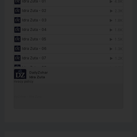
DailyZohar
·
Idra Zuta