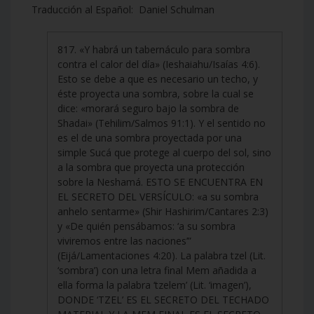
Traducción al Español: Daniel Schulman
817. «Y habrá un tabernáculo para sombra
contra el calor del día» (Ieshaiahu/Isaías 4:6).
Esto se debe a que es necesario un techo, y
éste proyecta una sombra, sobre la cual se
dice: «morará seguro bajo la sombra de
Shadai» (Tehilim/Salmos 91:1). Y el sentido no
es el de una sombra proyectada por una
simple Sucá que protege al cuerpo del sol, sino
a la sombra que proyecta una protección
sobre la Neshamá. ESTO SE ENCUENTRA EN
EL SECRETO DEL VERSÍCULO: «a su sombra
anhelo sentarme» (Shir Hashirim/Cantares 2:3)
y «De quién pensábamos: ‘a su sombra
viviremos entre las naciones’”
(Eijá/Lamentaciones 4:20). La palabra tzel (Lit.
‘sombra’) con una letra final Mem añadida a
ella forma la palabra ‘tzelem’ (Lit. ‘imagen’),
DONDE ‘TZEL’ ES EL SECRETO DEL TECHADO