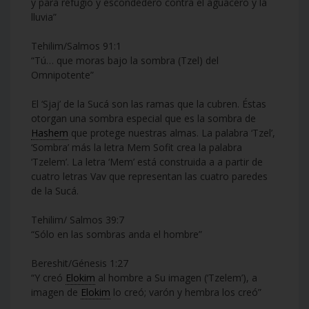
y para refugio y escondedero contra el aguacero y la
lluvia”
Tehilim/Salmos 91:1
“Tú… que moras bajo la sombra (Tzel) del
Omnipotente”
El ‘Sjaj’ de la Sucá son las ramas que la cubren. Éstas
otorgan una sombra especial que es la sombra de
Hashem
que protege nuestras almas. La palabra ‘Tzel’,
‘Sombra’ más la letra Mem Sofit crea la palabra
‘Tzelem’. La letra ‘Mem’ está construida a a partir de
cuatro letras Vav que representan las cuatro paredes
de la Sucá.
Tehilim/ Salmos 39:7
“Sólo en las sombras anda el hombre”
Bereshit/Génesis 1:27
“Y creó
Elokim
al hombre a Su imagen (‘Tzelem’), a
imagen de
Elokim
lo creó; varón y hembra los creó”