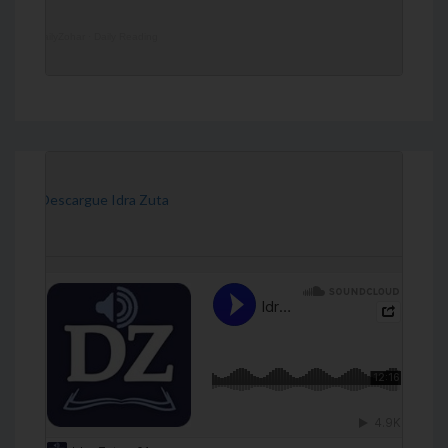
DailyZohar
·
Daily Reading
[Descargue Idra Zuta