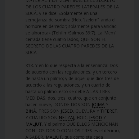
MATERIAL Y LA MEM FINAL ES EL SECRETO
DE LOS CUATRO PAREDES LATERALES DE LA
SUCÁ, y se dice: «Solamente en una
semejanza de sombra (Heb. ‘tzelem’) anda el
hombre en derredor; solamente para vanidad
se alborota» (Tehilim/Salmos 39:7). La ‘Mem’
cerrada tiene cuatro lados, QUE SON EL
SECRETO DE LAS CUATRO PAREDES DE LA
SUCÁ.
818. Y en lo que respecta a la enseñanza: Dos
de acuerdo con las regulaciones, y un tercero
de hasta un palmo; y de aquel que dice tres de
acuerdo a las regulaciones, y un cuarto de
hasta un palmo: esto se debe A LAS TRES
MEDIDAS, dos, tres, cuatro, que en conjunto
hacen nueve, DONDE DOS SON
JOJMÁ
Y
BINÁ
, TRES SON
JESED
, GUEVURÁ Y
TIFERET
,
Y CUATRO SON
NETZAJ
, HOD,
IESOD
Y
MALJUT
. Y el palmo QUE ELLOS MENCIONAN
CON LOS DOS O CON LOS TRES es el décimo,
A SABER,
MALJUT
, que completa cada