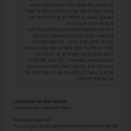
עַל הַנְּשָׁמָה, כְּמוֹ שֶׁנֶּאֱמַר (שיר השירים ב) בְּצִלּוֹ חִמַּדְתִּי
וְיָשַׁבְתִּי. (איכה ד) אֲשֶׁר אָמַרְנוּ בְּצִלּוֹ נִחְיֶה בַגּוֹיִם. צֵל עִם ם’
הוּא צֶלֶם, שֶׁנֶּאֱמַר בּוֹ (תהלים לט) אַךְ בְּצֶלֶם יִתְהַלֶּךְ אִישׁ.
ם’ סְתוּמָה יֵשׁ לָהּ אַרְבַּע דְּפָנוֹת.
818. וּמַה שֶּׁפֵּרְשׁוּהוּ שְׁתַּיִם כְּהִלְכָתָן וּשְׁלִישִׁית אֲפִלּוּ טֶפַח,
וּלְמִי שֶׁאָמַר שְׁלֹשָׁה כְּהִלְכָתָן וּרְבִיעִית אֲפִלּוּ טֶפַח, וְהֵם
בִּגְלַל זֶה, שְׁתַּיִם, שָׁלֹשׁ, אַרְבַּע – הֲרֵי תֵּשַׁע. וְטֶפַח הוּא
עֲשִׂירִי, לְהַשְׁלִים כָּל חִסָּרוֹן. וּמִשּׁוּם זֶה שִׁעוּר סֻכָּה לֹא פָחוֹת
מֵעֶשֶׂר, שֶׁהִיא מַלְכוּת, עֲשִׂירִית שֶׁל כָּל הַדְּרָגוֹת. וְלֹא
לְמַעְלָה מֵעֶשְׂרִים, שֶׁהִיא אוֹת כ’, כֶּתֶר עֶלְיוֹן, שֶׁלֹּא שׁוֹלֶטֶת
בּוֹ עַיִן. כָּבוֹד עֶלְיוֹן, עָלָיו אָמַר מֹשֶׁה, (שמות לג) הַרְאֵנִי נָא
אֶת כְּבֹדֶךָ. וְהֵשִׁיב לוֹ הַקָּדוֹשׁ בָּרוּךְ הוּא, לֹא תוּכַל לִרְאֹת אֶת
פָּנָי. וְאֵין כָּבוֹד בְּלִי אוֹת כ’.
Comentario de Zion Nefesh:
Traducido por Sebastián Palén
Ieshaiahu/Isaías 4:6
“La cual será abrigo para sombra contra el calor del día