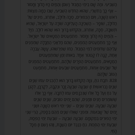
הַשְּׁבִיעִי. וּמַה שָּׁם בִּימֵי הַמַּבּוּל (שם) וְהַמַּיִם הָיוּ הָלוֹךְ וְחָסוֹר
– אַף כָּךְ בְּתִשְׁרֵי, שֶׁהוּא הַחֹדֶשׁ הַשְּׁבִיעִי, שֶׁבּוֹ כַּמָּה מִצְווֹת:
רֹאשׁ הַשָּׁנָה, וְיוֹם הַכִּפּוּרִים, סֻכָּה וְלוּלָב, אֶתְרוֹג, מִינִים שֶׁל
הַלּוּלָב, שׁוֹפָר – הַשְּׁכִינָה הָעֶלְיוֹנָה שׁוֹרָה עַל יִשְׂרָאֵל, שֶׁהִיא
תְּשׁוּבָה, סֻכָּה, אֶתְרוֹג, וְהַקָּדוֹשׁ בָּרוּךְ הוּא שֶׁהוּא לוּלָב. מִיָּד
– וְהַמַּיִם הָיוּ הָלוֹךְ וְחָסוֹר. מִתְמַעֲטִים הַחֲטָאִים שֶׁל יִשְׂרָאֵל.
אַף כָּךְ מִתְמַעֲטִים הַמְמֻנִּים, שֶׁהֵם מַלְאֲכֵי הַחַבָּלָה שֶׁמְּמֻנִּים
עֲלֵיהֶם שֶׁדּוֹמִים לְמֵי הַמַּבּוּל. כְּמוֹ שֶׁפֵּרְשׁוּהוּ, עָשָׂה עֲבֵרָה
אַחַת, קָנָה לוֹ קָטֵגוֹר אֶחָד. בְּאוֹתוֹ זְמַן שֶׁמִּתְמַעֲטִים
הַחֲטָאִים, מִתְמַעֲטִים הַפָּרִים שֶׁלָּהֶם, מִתְמַעֲטִים הַמְמֻנִּים
שֶׁל שִׁבְעִים אֻמּוֹת, מִתְמַעֲטִים שִׁבְעִים אֻמּוֹת, מִתְמַעֵט
הַטּוֹב שֶׁלָּהֶם.
828. תֵּבַת נֹחַ, צִוָּה הַקָּדוֹשׁ בָּרוּךְ הוּא לְהַכְנִיס עִמּוֹ שְׁנַיִם
שְׁנַיִם (בראשית ז) שִׁבְעָה שִׁבְעָה זָכָר וּנְקֵבָה, לְקָרְבָּן, לְהָגֵן
עַל נֹחַ וְעַל כָּל אֵלּוּ שֶׁנִּכְנָסִים עִמּוֹ לַתֵּבָה. אַף כָּךְ אֵלּוּ
שֶׁשּׁוֹמְרִים חַגִּים וּזְמַנִּים, שֶׁהֵם יָמִים טוֹבִים, שְׁנַיִם שְׁנַיִם
שִׁבְעָה שִׁבְעָה. שְׁנַיִם שְׁנַיִם – שְׁנֵי יְמֵי רֹאשׁ הַשָּׁנָה וּשְׁנֵי
יָמִים שֶׁל שָׁבוּעוֹת. וּמִפְּנֵי שֶׁאֵלּוּ שְׁנַיִם מֵהֶם בְּסָפֵק, הֲרֵי שְׁנֵי
יְמֵי הַפּוּרִים בִּמְקוֹמָם. שִׁבְעָה שִׁבְעָה – שִׁבְעַת יְמֵי הַפֶּסַח,
שִׁבְעַת יְמֵי הַסֻּכּוֹת. נֹחַ כְּנֶגֶד יוֹם הַשַּׁבָּת, וְזֶהוּ (שם ו) מִכָּל
הָחַי.