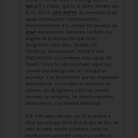
MALJUT
y el lulav, que es el Santo, bendito sea
Él, ES DECIR,
ZEIR ANPIN
, de inmediato «Y las
aguas disminuyeron continuamente»
(Bereshit/Génesis 8:5), porque los pecados de
Israel
disminuyeron. Entonces, también, los
ángeles de la destrucción que están
designados sobre ellos, SOBRE LOS
PECADOS, disminuyeron, PORQUE LAS
INIQUIDADES son similares a las aguas del
Diluvio. Como ha sido enseñado: Aquel que
comete una transgresión se consigue un
acusador. Y en el momento que las iniquidades
disminuyeron, sus novillos se redujeron en
número, los designados sobre las setenta
naciones se redujeron, las setenta naciones
disminuyeron, y su bondad disminuyó.
828. Y el Santo, bendito sea Él, le ordenó a
Nóaj que coloque en el arca de dos en dos, de
siete en siete, macho y hembra, hacer un
sacrificio para proteger a Nóaj y a todos los