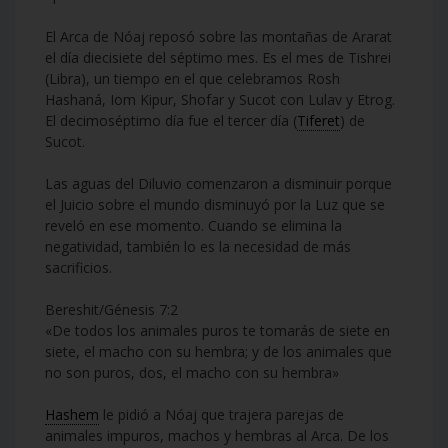
El Arca de Nóaj reposó sobre las montañas de Ararat
el día diecisiete del séptimo mes. Es el mes de Tishrei
(Libra), un tiempo en el que celebramos Rosh
Hashaná, Iom Kipur, Shofar y Sucot con Lulav y Etrog.
El decimoséptimo día fue el tercer día (
Tiferet
) de
Sucot.
Las aguas del Diluvio comenzaron a disminuir porque
el Juicio sobre el mundo disminuyó por la Luz que se
reveló en ese momento. Cuando se elimina la
negatividad, también lo es la necesidad de más
sacrificios.
Bereshit/Génesis 7:2
«De todos los animales puros te tomarás de siete en
siete, el macho con su hembra; y de los animales que
no son puros, dos, el macho con su hembra»
Hashem
le pidió a Nóaj que trajera parejas de
animales impuros, machos y hembras al Arca. De los