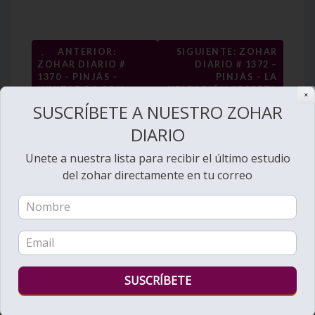
Navegación
←
ANTERIOR:
SIGUIENTE: ZOHAR
ZOHAR DIARIO #
DIARIO # 1372 –
de
1370 – PINJÁS –
PINJÁS – LA
entradas
INVITADOS CON
UBICACIÓN SECRETA
✕
DONES DE
DEL ARCA DE NÓAJ
SUSCRÍBETE A NUESTRO ZOHAR
→
BENDICIONES
DIARIO
Unete a nuestra lista para recibir el último estudio
del zohar directamente en tu correo