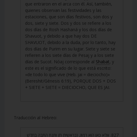
que entraron en el arca con él. Así, también,
quienes observan las festividades y las
estaciones, que son días festivos, son dos y
dos, siete y siete. Dos y dos se refiere a los
dos días de Rosh Hashaná y los dos días de
Shavuot, y debido a que hay dos DE
SHAVUOT, debido a la duda, por lo tanto, hay
dos días de Purim en su lugar. Siete y siete se
refieren a los siete días de Pesaj y a los siete
días de Sucot. Nóaj corresponde al
Shabat
, y
este es el significado de lo que está escrito:
«de todo lo que vive (Heb. jai = dieciocho)»
(Bereshit/Génesis 6:19), PORQUE DOS + DOS
+ SIETE + SIETE = DIECIOCHO, QUE ES JAI.
Traducción al Hebreo:
827. אֶלָּא כָּאן הוּא רָמוּז, (בראשית ח) וַתָּנַח הַתֵּבָה בַּחֹדֶשׁ