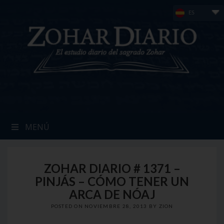
Skip
ES
to
content
MENÚ
ZOHAR DIARIO # 1371 –
PINJÁS – CÓMO TENER UN
ARCA DE NÓAJ
POSTED ON
NOVIEMBRE 28, 2013
BY
ZION