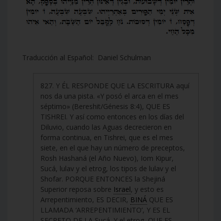
Traducción al Español: Daniel Schulman
827. Y ÉL RESPONDE QUE LA ESCRITURA aquí
nos da una pista. «Y posó el arca en el mes
séptimo» (Bereshit/Génesis 8:4), QUE ES
TISHREI. Y así como entonces en los días del
Diluvio, cuando las Aguas decrecieron en
forma continua, en Tishrei, que es el mes
siete, en el que hay un número de preceptos,
Rosh Hashaná (el Año Nuevo), Iom Kipur,
Sucá, lulav y el etrog, los tipos de lulav y el
Shofar. PORQUE ENTONCES la Shejiná
Superior reposa sobre
Israel
, y esto es
Arrepentimiento, ES DECIR,
BINÁ
QUE ES
LLAMADA ‘ARREPENTIMIENTO’, Y ES EL
SECRETO DE LA Sucá. Y el etrog, QUE ES