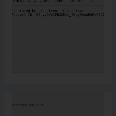
DailyZohar
·
Daily Reading
[Descargue Idra Zuta