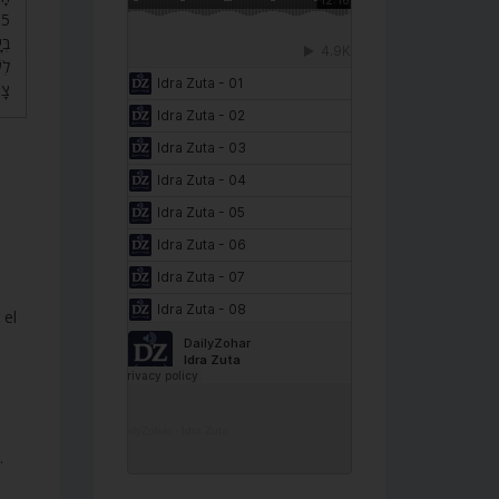
בְּ
לְש
צָ.
 el
DailyZohar
·
Idra Zuta
.