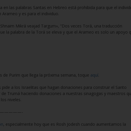
ta en las palabras Santas en Hebreo está prohibida para que el indivi
en Arameo y es para el individuo.
«Shnaim Mikrá veajad Targum», “Dos veces Torá, una traducción
a que la palabra de la Torá se eleva y que el Arameo es solo un apoyo 
es de Purim que llega la próxima semana, toque
aquí
.
pide a los Israelitas que hagan donaciones para construir el Santo
r de Trumá haciendo donaciones a nuestras sinagogas y maestros q
los niveles.
—————-
ón
, especialmente hoy que es Rosh Jodesh cuando aumentamos la