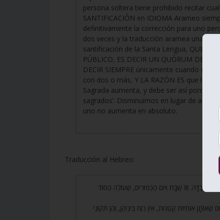
persona soltera tiene prohibido recitar cua
SANTIFICACIÓN en IDIOMA Arameo siempre 
definitivamente la corrección para uno pero 
dos veces y la traducción aramea una vez’
santificación de la Santa Lengua, QUE ES
PÚBLICO, ES DECIR UN QUÓRUM DE DIEZ. L
DECIR SIEMPRE únicamente cuando se está
con dos o más, Y LA RAZÓN ES que la tradu
Sagrada aumenta, y debe ser así porque ‘u
sagrados’. Disminuimos en lugar de aumen
uno no aumenta en absoluto.
Traducción al Hebreo:
113. ַדָּהּ. וְזוֹ שַׁבָּת וְיוֹם הַכִּפּוּרִים, שֶׁעוֹלֶה הַסּוֹד
114. ֶאוֹתָן אוֹתִיּוֹת קְטַנּוֹת, אֵין רֶוַח בֵּינֵיהֶן, וְהֵן תִּקּוּנֵי