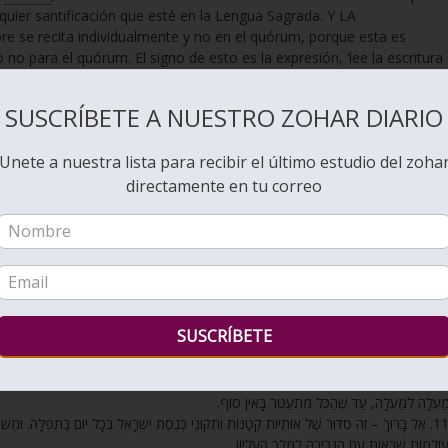
lquier santificación que esté en la Lengua Sagrada. Y LA
se recita individualmente y no en el quórum, porque esta es
no para el quórum. El signo de esto es la expresión, ‘lee la escritura
, porque dos es plural, Y LA ALUSIÓN ES que ciertamente la
 ESCRITURA, está prohibida para ser recitada sola, ÚNICAMENTE EN
SUSCRÍBETE A NUESTRO ZOHAR DIARIO
a santificación en IDIOMA Arameo falta en público Y SE DEBE
 solo. Hemos aprendido que (una) la traducción Aramea una vez y 
Unete a nuestra lista para recibir el último estudio del zoha
cción Aramea ha venido a disminuir y así debe ser. Pero la Lengua
no debe aumentar, no disminuir, la importancia de los asuntos
directamente en tu correo
tar la traducción Aramea. Hemos aprendido ‘una’ y no más, porque
א»ת ב»ש עוֹלִים וְיוֹרְדִים, כְּמוֹ שֶׁנִּתְבָּאֵר. א»ל ב»ם עוֹלִים וְלֹא יוֹרְדִים, וְסִימָנְךָ – זוֹ שַׁבָּ»ת לְב
מַעְלָה לְמַעְלָה, עַד שֶׁהַכֹּל מִתְעַטֵּר בָּאֵין סוֹף
אֵל בָּרוּךְ – זֶה סִדּוּר שֶׁל אוֹתִיּוֹת קְטַנּוֹת וְתִקּוּנֵי כְּנֶסֶת יִשְׂרָאֵל בְּכָל יוֹם בַּתְּפִלָּה. וּמִשּׁוּם שׁ
עוֹלָמוֹת שֶׁבָּאוֹת עִם הַגְּבִירָה לַמֶּלֶךְ הָעֶלְיוֹן