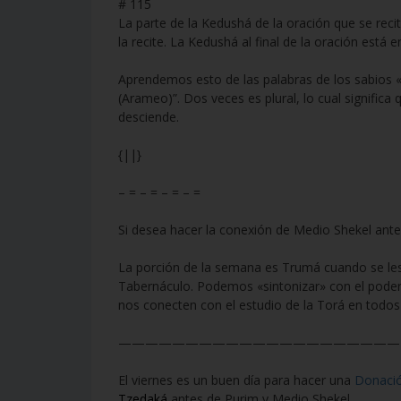
# 115
La parte de la Kedushá de la oración que se reci
la recite. La Kedushá al final de la oración está 
Aprendemos esto de las palabras de los sabios 
(Arameo)”. Dos veces es plural, lo cual signific
desciende.
{||}
– = – = – = – =
Si desea hacer la conexión de Medio Shekel ant
La porción de la semana es Trumá cuando se les 
Tabernáculo. Podemos «sintonizar» con el pode
nos conecten con el estudio de la Torá en todos 
—————————————————————
El viernes es un buen día para hacer una
Donaci
Tzedaká
antes de Purim y Medio Shekel.