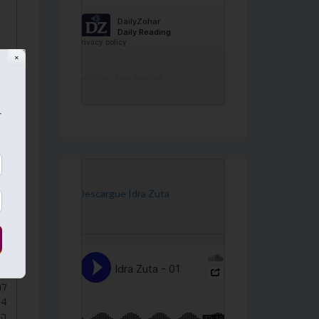
✕
DailyZohar
·
Daily Reading
no
r
[Descargue Idra Zuta
לְ.
הָ.