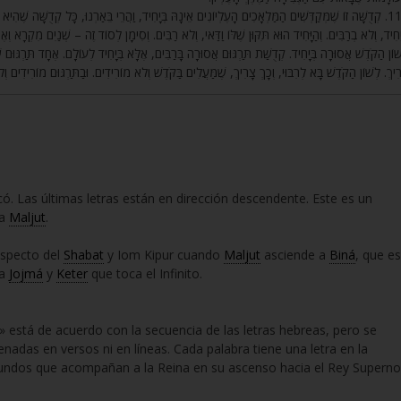
קְדֻשָּׁה זוֹ שֶׁמְּקַדְּשִׁים הַמַּלְאָכִים הָעֶלְיוֹנִים אֵינָהּ בְּיָחִיד, וַהֲרֵי בֵּאַרְנוּ, כָּל קְדֻשָּׁה שֶׁהִיא ב
יָחִיד, וְלֹא בְרַבִּים. וְהַיָּחִיד הוּא תִּקּוּן שֶׁלּוֹ וַדַּאי, וְלֹא רַבִּים. וְסִימָן לְסוֹד זֶה – שְׁנַיִם מִקְרָא וְאֶח
ׁוֹן הַקֹּדֶשׁ אֲסוּרָה בְּיָחִיד. קְדֻשַּׁת תַּרְגּוּם אֲסוּרָה בָּרַבִּים, אֶלָּא בְּיָחִיד לְעוֹלָם. אֶחָד תַּרְגּוּם שׁ
רִיךְ. לְשׁוֹן הַקֹּדֶשׁ בָּא לְרִבּוּי, וְכָךְ צָרִיךְ, שֶׁמַּעֲלִים בַּקֹּדֶשׁ וְלֹא מוֹרִידִים. וּבַתַּרְגּוּם מוֹרִידִי
có. Las últimas letras están en dirección descendente. Este es un
 a
Maljut
.
aspecto del
Shabat
y Iom Kipur cuando
Maljut
asciende a
Biná
, que es
ia
Jojmá
y
Keter
que toca el Infinito.
 está de acuerdo con la secuencia de las letras hebreas, pero se
adas en versos ni en líneas. Cada palabra tiene una letra en la
 mundos que acompañan a la Reina en su ascenso hacia el Rey Superno