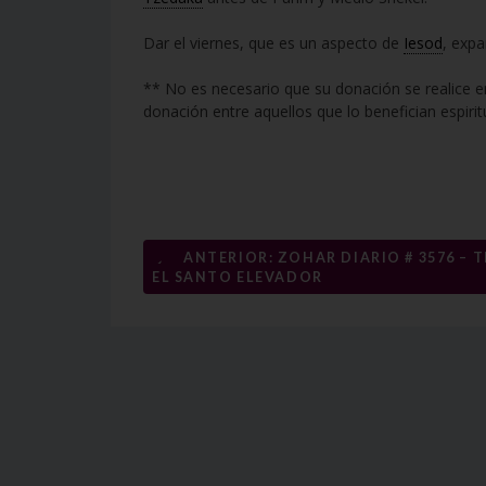
Dar el viernes, que es un aspecto de
Iesod
, expa
** No es necesario que su donación se realice e
donación entre aquellos que lo benefician espiri
Navegación
←
ANTERIOR: ZOHAR DIARIO # 3576 – 
EL SANTO ELEVADOR
de
entradas