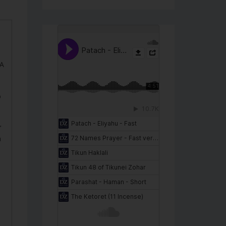
RA
o
’
n