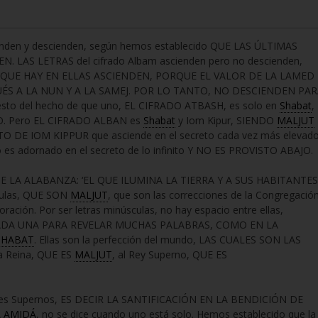
enden y descienden, según hemos establecido QUE LAS ÚLTIMAS
 LAS LETRAS del cifrado Albam ascienden pero no descienden,
QUE HAY EN ELLAS ASCIENDEN, PORQUE EL VALOR DE LA LAMED
ÉS A LA NUN Y A LA SAMEJ. POR LO TANTO, NO DESCIENDEN PA
esto del hecho de que uno, EL CIFRADO ATBASH, es solo en
Shabat
,
O. Pero EL CIFRADO ALBAN es
Shabat
y Iom Kipur, SIENDO
MALJUT
TO DE IOM KIPPUR que asciende en el secreto cada vez más elevad
o es adornado en el secreto de lo infinito Y NO ES PROVISTO ABAJO.
 DE LA ALABANZA: ‘EL QUE ILUMINA LA TIERRA Y A SUS HABITANTES
culas, QUE SON
MALJUT
, que son las correcciones de la Congregació
oración. Por ser letras minúsculas, no hay espacio entre ellas,
ADA UNA PARA REVELAR MUCHAS PALABRAS, COMO EN LA
SHABAT
. Ellas son la perfección del mundo, LAS CUALES SON LAS
a Reina, QUE ES
MALJUT
, al Rey Superno, QUE ES
ángeles Supernos, ES DECIR LA SANTIFICACIÓN EN LA BENDICIÓN DE
A
AMIDÁ
, no se dice cuando uno está solo. Hemos establecido que la