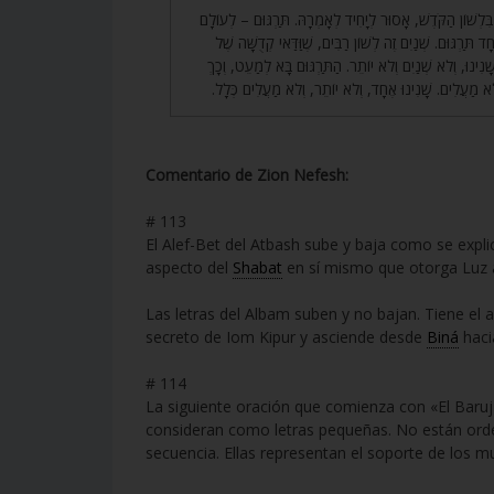
115. ִּלְשׁוֹן הַקֹּדֶשׁ, אָסוּר לְיָחִיד לְאָמְרָהּ. תַּרְגּוּם – לְעוֹלָם
ָד תַּרְגּוּם. שְׁנַיִם זֶה לְשׁוֹן רַבִּים, שֶׁוַּדַּאי קְדֻשָּׁה שֶׁל
ָנִינוּ, וְלֹא שְׁנַיִם וְלֹא יוֹתֵר. הַתַּרְגּוּם בָּא לְמַעֵט, וְכָךְ
ם וְלֹא מַעֲלִים. שָׁנִינוּ אֶחָד, וְלֹא יוֹתֵר, וְלֹא מַעֲלִים כְּלָל
Comentario de Zion Nefesh:
# 113
El Alef-Bet del Atbash sube y baja como se expli
aspecto del
Shabat
en sí mismo que otorga Luz
Las letras del Albam suben y no bajan. Tiene el 
secreto de Iom Kipur y asciende desde
Biná
hac
# 114
La siguiente oración que comienza con «El Baruj»
consideran como letras pequeñas. No están orden
secuencia. Ellas representan el soporte de los