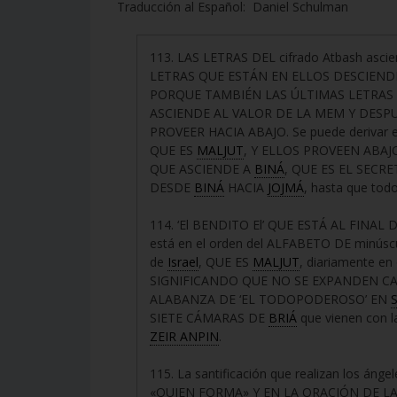
Traducción al Español: Daniel Schulman
113. LAS LETRAS DEL cifrado Atbash asci
LETRAS QUE ESTÁN EN ELLOS DESCIENDEN.
PORQUE TAMBIÉN LAS ÚLTIMAS LETRAS 
ASCIENDE AL VALOR DE LA MEM Y DESPU
PROVEER HACIA ABAJO. Se puede derivar 
QUE ES
MALJUT
, Y ELLOS PROVEEN ABAJ
QUE ASCIENDE A
BINÁ
, QUE ES EL SECRE
DESDE
BINÁ
HACIA
JOJMÁ
, hasta que tod
114. ‘El BENDITO El’ QUE ESTÁ AL FINAL
está en el orden del ALFABETO DE minús
de
Israel
, QUE ES
MALJUT
, diariamente en 
SIGNIFICANDO QUE NO SE EXPANDEN C
ALABANZA DE ‘EL TODOPODEROSO’ EN
SIETE CÁMARAS DE
BRIÁ
que vienen con l
ZEIR ANPIN
.
115. La santificación que realizan los 
«QUIEN FORMA» Y EN LA ORACIÓN DE L