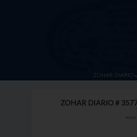
Skip
to
content
ZOHAR DIARIO
ZOHAR DIARIO # 357
POST