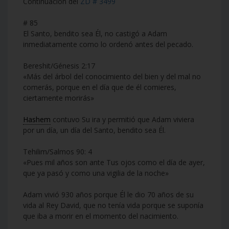
Continuación del
ZD # 3499
# 85
El Santo, bendito sea Él, no castigó a Adam
inmediatamente como lo ordenó antes del pecado.
Bereshit/Génesis 2:17
«Más del árbol del conocimiento del bien y del mal no
comerás, porque en el día que de él comieres,
ciertamente morirás»
Hashem
contuvo Su ira y permitió que Adam viviera
por un día, un día del Santo, bendito sea Él.
Tehilim/Salmos 90: 4
«Pues mil años son ante Tus ojos como el día de ayer,
que ya pasó y como una vigilia de la noche»
Adam vivió 930 años porque Él le dio 70 años de su
vida al Rey David, que no tenía vida porque se suponía
que iba a morir en el momento del nacimiento.