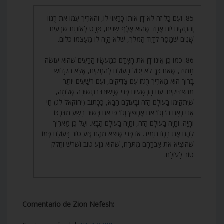
85. וְעִם כָּל זֶה לֹא דָן אוֹתוֹ כָּרָאוּי לוֹ, וְהֶאֱרִיךְ עִמּוֹ אֶת רֻגְזוֹ
וְהִתְקַיֵּם יוֹם אֶחָד שֶׁהוּא אֶלֶף שָׁנִים, פְּרָט לְאוֹתָם שִׁבְעִים
שָׁנִים שֶׁמָּסַר לְדָוִד הַמֶּלֶךְ, שֶׁלֹּא הָיָה לוֹ מֵעַצְמוֹ כְּלוּם.
86. כְּמוֹ כֵן אֵינוֹ דָן אֶת הָאָדָם כְּמַעֲשָׂיו הָרָעִים שֶׁהוּא עוֹשֶׂה
תָמִיד, שֶׁאִם כָּךְ לֹא יָכוֹל הָעוֹלָם לְהִתְקַיֵּם, אֶלָּא הַקָּדוֹשׁ
בָּרוּךְ הוּא מַאֲרִיךְ רֻגְזוֹ עִם צַדִּיקִים, וְעִם רְשָׁעִים יוֹתֵר
מֵהַצַּדִּיקִים. עִם הָרְשָׁעִים כְּדֵי שֶׁיָּשׁוּבוּ בִתְשׁוּבָה שְׁלֵמָה,
שֶׁיִּתְקַיְּמוּ בָּעוֹלָם הַזֶּה וּבָעוֹלָם הַבָּא, כַּכָּתוּב (יחזקאל לג) חַי
אָנִי נְאֻם ה’ וְגוֹ’ אִם אֶחְפֹּץ וְגוֹ’ כִּי אִם בְּשׁוּב רָשָׁע מִדַּרְכּוֹ
וְחָיָה. וְחָיָה בָּעוֹלָם הַזֶּה, וְחָיָה בָּעוֹלָם הַבָּא. וְעַל כֵּן מַאֲרִיךְ
לָהֶם אֶת רֻגְזוֹ תָּמִיד. אוֹ כְּדֵי שֶׁיֵּצֵא מֵהֶם גֶּזַע טוֹב בָּעוֹלָם כְּמוֹ
שֶׁהוֹצִיא אֶת אַבְרָהָם מִתֶּרַח, שֶׁהוּא גֶזַע טוֹב וְשֹׁרֶשׁ וְחֵלֶק
טוֹב לָעוֹלָם.
Comentario de Zion Nefesh: