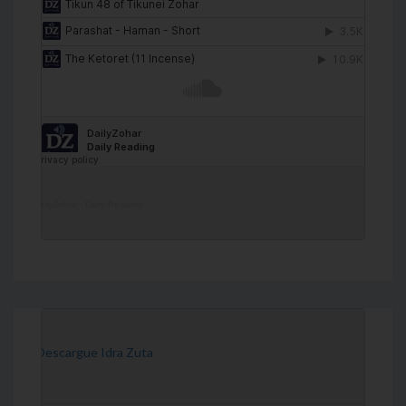
DailyZohar
·
Daily Reading
[Descargue Idra Zuta