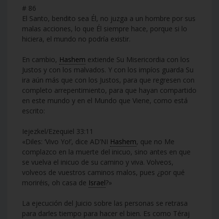
# 86
El Santo, bendito sea Él, no juzga a un hombre por sus
malas acciones, lo que Él siempre hace, porque si lo
hiciera, el mundo no podría existir.
En cambio,
Hashem
extiende Su Misericordia con los
Justos y con los malvados. Y con los impíos guarda Su
ira aún más que con los Justos, para que regresen con
completo arrepentimiento, para que hayan compartido
en este mundo y en el Mundo que Viene, como está
escrito:
Iejezkel/Ezequiel 33:11
«Diles: ‘Vivo Yo!’, dice AD’NI
Hashem
, que no Me
complazco en la muerte del inicuo, sino antes en que
se vuelva el inicuo de su camino y viva. Volveos,
volveos de vuestros caminos malos, pues ¿por qué
moriréis, oh casa de
Israel
?»
La ejecución del Juicio sobre las personas se retrasa
para darles tiempo para hacer el bien. Es como Téraj