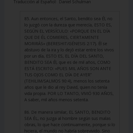
Traducción al Español: Daniel Schulman
85. Aun entonces, el Santo, bendito sea Él, no
lo juzgó con la dureza que merecía, ESTO ES,
SEGÚN EL VERSÍCULO: «PORQUE EN EL DÍA
QUE DE ÉL COMIERES, CIERTAMENTE
MORIRÁS» (BERESHIT/GÉNESIS 2:17). Él se
abstuvo de la ira y lo dejó estar entre los vivos
por un día, ESTO ES, EL DÍA DEL SANTO,
BENDITO SEA Él, que es de mil años, COMO
ESTÁ ESCRITO: «PUES MIL AÑOS SON ANTE
TUS OJOS COMO EL DÍA DE AYER”
(TEHILIM/SALMOS 90:4), menos los setenta
años que le dio al rey David, quien no tenía
vida propia. POR LO TANTO, VIVIÓ 930 AÑOS,
A saber, mil años menos setenta.
86. De manera similar, EL SANTO, BENDITO
SEA ÉL, no juzga al hombre según sus malas
obras, lo que hace continuamente, porque si lo
hiciera, el mundo no habría sobrevivido. Sino