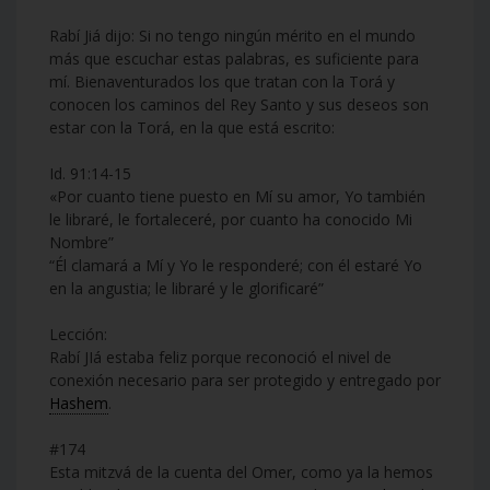
Rabí Jiá dijo: Si no tengo ningún mérito en el mundo
más que escuchar estas palabras, es suficiente para
mí. Bienaventurados los que tratan con la Torá y
conocen los caminos del Rey Santo y sus deseos son
estar con la Torá, en la que está escrito:
Id. 91:14-15
«Por cuanto tiene puesto en Mí su amor, Yo también
le libraré, le fortaleceré, por cuanto ha conocido Mi
Nombre”
“Él clamará a Mí y Yo le responderé; con él estaré Yo
en la angustia; le libraré y le glorificaré”
Lección:
Rabí JIá estaba feliz porque reconoció el nivel de
conexión necesario para ser protegido y entregado por
Hashem
.
#174
Esta mitzvá de la cuenta del Omer, como ya la hemos