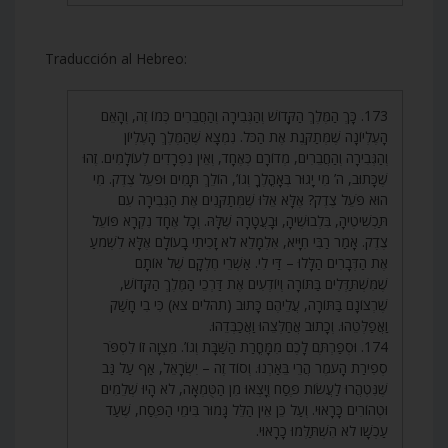
Traducción al Hebreo:
173. כָּךְ הַמֶּלֶךְ הַקָּדוֹשׁ וְהַגְּבִירָה וְהַחֲבֵרִים כְּמוֹ זֶה, וְהָאֵם
הָעֶלְיוֹנָה שֶׁמְּתַקֶּנֶת אֶת הַכֹּל. נִמְצָא שֶׁהַמֶּלֶךְ הָעֶלְיוֹן
וְהַגְּבִירָה וְהַחֲבֵרִים, מְדוֹרָם כְּאֶחָד, וְאֵין נִפְרָדִים לְעוֹלָמִים. זֶהוּ
שֶׁכָּתוּב, ה’ מִי יָגוּר בְּאָהֳלֶךָ וְגוֹ’, הוֹלֵךְ תָּמִים וּפֹעֵל צֶדֶק. מִי
הוּא פֹּעֵל צֶדֶק? אֶלָּא אֵלּוּ שֶׁמְּתַקְּנִים אֶת הַגְּבִירָה עִם
תַּכְשִׁיטֶיהָ, בִּלְבוּשֶׁיהָ, וּבָעֲטָרָה שֶׁלָּהּ. וְכָל אֶחָד נִקְרָא פּוֹעֵל
צֶדֶק. אָמַר רַבִּי חִיָּיא, אִלְמָלֵא לֹא זָכִיתִי בָעוֹלָם אֶלָּא לִשְׁמֹעַ
אֶת הַדְּבָרִים הַלָּלוּ – דַּי לִי. אַשְׁרֵי חֶלְקָם שֶׁל אוֹתָם
שֶׁמִּשְׁתַּדְּלִים בַּתּוֹרָה וְיוֹדְעִים אֶת דַּרְכֵי הַמֶּלֶךְ הַקָּדוֹשׁ,
שֶׁרְצוֹנָם בַּתּוֹרָה, עֲלֵיהֶם כָּתוּב (תהלים צא) כִּי בִי חָשַׁק
וַאֲפַלְּטֵהוּ. וְכָתוּב אֲחַלְּצֵהוּ וַאֲכַבְּדֵהוּ.
174. וּסְפַרְתֶּם לָכֶם מִמָּחֳרַת הַשַּׁבָּת וְגוֹ’. מִצְוָה זוֹ לִסְפֹּר
סְפִירַת הָעֹמֶר הֲרֵי בֵּאַרְנוּ. וְסוֹד זֶה – יִשְׂרָאֵל, אַף עַל גַּב
שֶׁנִּטְהֲרוּ לַעֲשׂוֹת פֶּסַח וְיָצְאוּ מִן הַטֻּמְאָה, לֹא הָיוּ שְׁלֵמִים
וּטְהוֹרִים כָּרָאוּי. וְעַל כֵּן אֵין הַלֵּל גָּמוּר בִּימֵי הַפֶּסַח, שֶׁעַד
עַכְשָׁו לֹא הִשְׁתַּלְּמוּ כָרָאוּי.