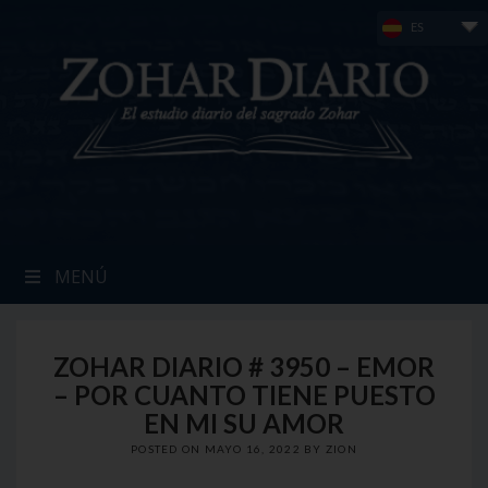
Skip
ES
to
content
MENÚ
ZOHAR DIARIO # 3950 – EMOR
– POR CUANTO TIENE PUESTO
EN MI SU AMOR
POSTED ON
MAYO 16, 2022
BY
ZION