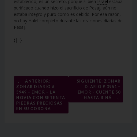
establecido, es un secreto, porque si bien
Israel
estaba
purificado cuando hizo el sacrificio de Pesaj, aún no
estaba íntegro y puro como es debido. Por esa razón,
no hay Halel completo durante las oraciones diarias de
Pesaj.
{||}
Navegación
←
ANTERIOR:
SIGUIENTE: ZOHAR
ZOHAR DIARIO #
DIARIO # 3951 –
de
3949 – EMOR – LA
EMOR – CUENTE 50
→
entradas
NOVIA CON SETENTA
HASTA BINÁ
PIEDRAS PRECIOSAS
EN SU CORONA