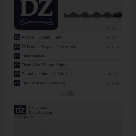
DailyZohar
·
Daily Reading