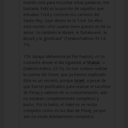
mundo solo para escuchar estas palabras, me
bastaría. Feliz es la porción de aquellos que
estudian Torá y conocen los caminos del
Santo Rey, cuyo deseo es la Torá. De ellos
está escrito: «Por cuanto tiene puesto en Mí su
amor, Yo también le libraré, le fortaleceré…le
libraré y le glorificaré” (Tehilim/Salmos 91:14-
15).
174. Ra’aya Meheimna (el Fiel Pastor). «Y os
contaréis desde el día siguiente al
Shabat
…»
(Vaikrá/Levítico 23:15). Se nos ordena realizar
la cuenta del Omer, que ya hemos explicado.
Este es un secreto, porque
Israel
, a pesar de
que fueron purificados para realizar el sacrificio
de Pesaj y salieron de su contaminación, aún
no estaban completamente completos y
puros. Por lo tanto, el Halel no se recita
completo como en los días de Pesaj, ya que
aún no están debidamente completos.