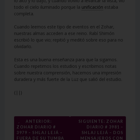
lo alto y lo bajo, y cuando volvió a levantar la vista, vio
todo el cielo iluminado porque la
unificación
estaba
completa.
Cuando leemos este tipo de eventos en el Zohar,
nuestras almas acceden a ese reino. Rabí Shimón
escribió lo que vio; repitió y meditó sobre eso para no
olvidarlo.
Esta es una buena enseñanza para que la sigamos.
Cuando repetimos los estudios y escribimos notas
sobre nuestra comprensión, hacemos una impresión
duradera y más fuerte de la Luz que salió del estudio.
{||}
Navegación
←
ANTERIOR:
SIGUIENTE: ZOHAR
ZOHAR DIARIO #
DIARIO # 3981 –
de
3979 – SHLAJ LEJÁ –
SHLAJ LEJÁ – DOS
FUERA DE SU TUMBA
MENSAJEROS CON