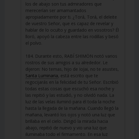
los de abajo son tus admiradores que
merecerían ser amamantados
apropiadamente por ti. ¿Torá, Torá, el deleite
de vuestro Señor, que es capaz de revelar y
hablar de lo oculto y guardado en vosotros? Él
lloró, apoyó la cabeza entre las rodillas y besó
el polvo.
184. Durante esto, RABÍ SHIMÖN notó varios
rostros de sus amigos a su alrededor. Le
dijeron: No temas, hijo de IoJai, no te asustes,
Santa Luminaria
, está escrito que te
regocijarás en la felicidad de tu Señor. Escribió
todas estas cosas que escuchó esa noche y
las repitió y las estudió, y no olvidó nada. La
luz de las velas iluminó para él toda la noche
hasta la llegada de la mañana. Cuando llegó la
mañana, levantó los ojos y notó una luz que
brillaba en el cielo. Dirigió la mirada hacia
abajo, repitió de nuevo y vio una luz que
iluminaba todo el firmamento. En esa luz