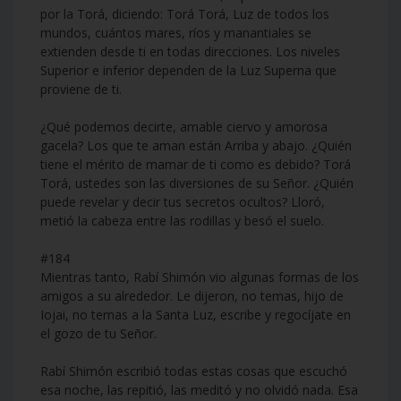
por la Torá, diciendo: Torá Torá, Luz de todos los
mundos, cuántos mares, ríos y manantiales se
extienden desde ti en todas direcciones. Los niveles
Superior e inferior dependen de la Luz Superna que
proviene de ti.
¿Qué podemos decirte, amable ciervo y amorosa
gacela? Los que te aman están Arriba y abajo. ¿Quién
tiene el mérito de mamar de ti como es debido? Torá
Torá, ustedes son las diversiones de su Señor. ¿Quién
puede revelar y decir tus secretos ocultos? Lloró,
metió la cabeza entre las rodillas y besó el suelo.
#184
Mientras tanto, Rabí Shimón vio algunas formas de los
amigos a su alrededor. Le dijeron, no temas, hijo de
Iojai, no temas a la Santa Luz, escribe y regocíjate en
el gozo de tu Señor.
Rabí Shimón escribió todas estas cosas que escuchó
esa noche, las repitió, las meditó y no olvidó nada. Esa