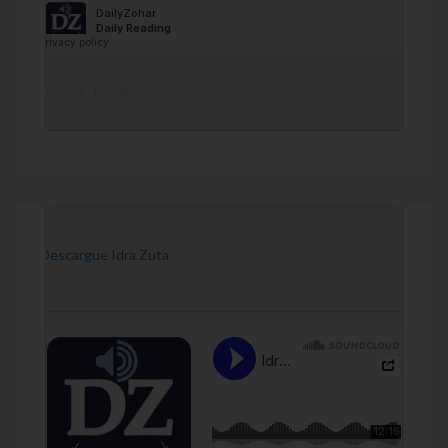
DailyZohar
·
Daily Reading
[Descargue Idra Zuta