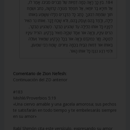
184. בֵּין כָּךְ רָאָה כַּמָּה דְמֻיּוֹת שֶׁל חֲבֵרִים סְבִיבוֹ. אָמַר לוֹ,
אַל תִּירָא בַּר יוֹחַאי, אַל תִּפְחַד מְנוֹרָה קְדוֹשָׁה, כְּתֹב וּשְׂמַח
תּוֹךְ שִׂמְחַת רִבּוֹנְךָ. כָּתַב כָּל הַדְּבָרִים הַלָּלוּ שֶׁשָּׁמַע בְּאוֹתוֹ
לַיְלָה, וְלָמַד בָּהֶם וְעָסַק בָּהֶם, וְלֹא שָׁכַח דָּבָר. וְאוֹתוֹ נֵר הֵאִיר
לְפָנָיו כָּל אוֹתוֹ הַלַּיְלָה עַד שֶׁהִגִּיעַ הַבֹּקֶר. כְּשֶׁהִגִּיעַ הַבֹּקֶר,
הֵרִים עֵינָיו, וְרָאָה אוֹר אֶחָד שֶׁהָיָה מֵאִיר בָּרָקִיעַ. הוֹרִיד עֵינָיו
לְמַטָּה. חָזַר כְּמִקֹּדֶם וְרָאָה אוֹר בְּכָל הָרָקִיעַ שֶׁמֵּאִיר וְעוֹלֶה
בְּאוֹתוֹ אוֹר דְּמוּת הַבַּיִת בְּכַמָּה צִיּוּרִים. שָׂמַח רַבִּי שִׁמְעוֹן,
וּלְפִי רֶגַע נִגְנַז כָּל אוֹתוֹ הָאוֹר.
Comentario de Zion Nefesh:
Continuación del ZD anterior
#183
Mishlé/Proverbios 5:19
«Una ciervo amable y una gacela amorosa; sus pechos
te satisfarán en todo tiempo y te embelesarás siempre
en su amor»
Rabí Shimón cita este versículo, expresando su amor