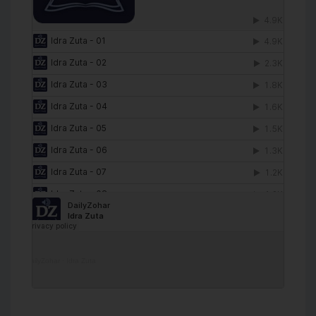
DailyZohar
·
Idra Zuta