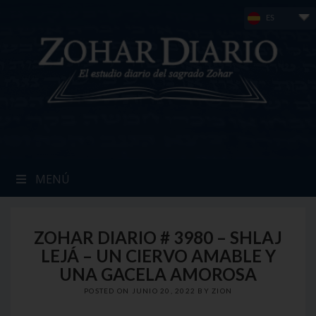
Skip
ES
to
content
MENÚ
ZOHAR DIARIO # 3980 – SHLAJ
LEJÁ – UN CIERVO AMABLE Y
UNA GACELA AMOROSA
POSTED ON
JUNIO 20, 2022
BY
ZION