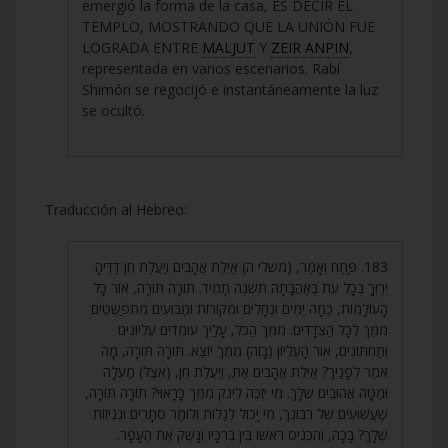
emergió la forma de la casa, ES DECIR EL
TEMPLO, MOSTRANDO QUE LA UNIÓN FUE
LOGRADA ENTRE
MALJUT
Y
ZEIR ANPIN
,
representada en varios escenarios. Rabí
Shimón se regocijó e instantáneamente la luz
se ocultó.
Traducción al Hebreo:
183. פָּתַח וְאָמַר, (משלי ה) אַיֶּלֶת אֲהָבִים וְיַעֲלַת חֵן דַּדֶּיהָ
יְרַוֻּךָ בְכָל עֵת בְּאַהֲבָתָהּ תִּשְׁגֶּה תָמִיד. תּוֹרָה תּוֹרָה, אוֹר כָּל
הָעוֹלָמוֹת, כַּמָּה יַמִּים וּנְחָלִים וּמְקוֹרוֹת וּמַבּוּעִים מִתְפַּשְּׁטִים
מִמֵּךְ לְכָל הַצְּדָדִים. מִמֵּךְ הַכֹּל, עָלַיִךְ עוֹמְדִים עֶלְיוֹנִים
וְתַחְתּוֹנִים, אוֹר הָעֶלְיוֹן (בָּזֶה) מִמֵּךְ יוֹצֵא. תּוֹרָה תּוֹרָה, מָה
אֹמַר לְפָנַיִךְ? אַיֶּלֶת אֲהָבִים אַתְּ, וְיַעֲלַת חֵן, (אֵצֶל) מַעְלָה
וּמַטָּה אֲהוּבִים שֶׁלָּךְ. מִי יִזְכֶּה לִינֹק מִמֵּךְ כָּרָאוּי? תּוֹרָה תּוֹרָה,
שַׁעֲשׁוּעִים שֶׁל רִבּוֹנֵךְ, מִי יָכוֹל לְגַלּוֹת וְלוֹמַר סְתָרִים וּגְנִיזוֹת
שֶׁלָּךְ? בָּכָה, וְהִכְנִיס רֹאשׁוֹ בֵּין בִּרְכָּיו וְנָשַׁק אֶת הֶעָפָר.