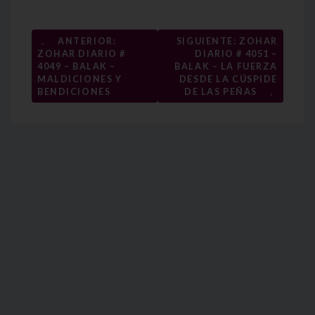
Navegación
←
ANTERIOR:
SIGUIENTE: ZOHAR
ZOHAR DIARIO #
DIARIO # 4051 –
de
4049 – BALAK –
BALAK – LA FUERZA
entradas
MALDICIONES Y
DESDE LA CÚSPIDE
→
BENDICIONES
DE LAS PEÑAS