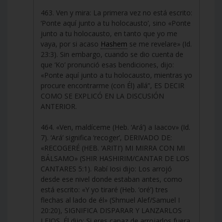
463. Ven y mira: La primera vez no está escrito:
‘Ponte aquí junto a tu holocausto’, sino «Ponte
junto a tu holocausto, en tanto que yo me
vaya, por si acaso
Hashem
se me revelare» (Id.
23:3). Sin embargo, cuando se dio cuenta de
que ‘Ko’ pronunció esas bendiciones, dijo:
«Ponte aquí junto a tu holocausto, mientras yo
procure encontrarme (con Él) allá”, ES DECIR
COMO SE EXPLICÓ EN LA DISCUSIÓN
ANTERIOR.
464. «Ven, maldíceme (Heb. ‘Ará’) a Iaacov» (Id.
7). ‘Ará’ significa ‘recoger’, DERIVADO DE:
«RECOGERÉ (HEB. ‘ARITI’) MI MIRRA CON MI
BÁLSAMO» (SHIR HASHIRIM/CANTAR DE LOS
CANTARES 5:1). Rabí Iosi dijo: Los arrojó
desde ese nivel donde estaban antes, como
está escrito: «Y yo tiraré (Heb. ‘oré’) tres
flechas al lado de él» (Shmuel Alef/Samuel I
20:20), SIGNIFICA DISPARAR Y LANZARLOS
LEJOS. Él dijo: Si eres capaz de arrojarlos fuera