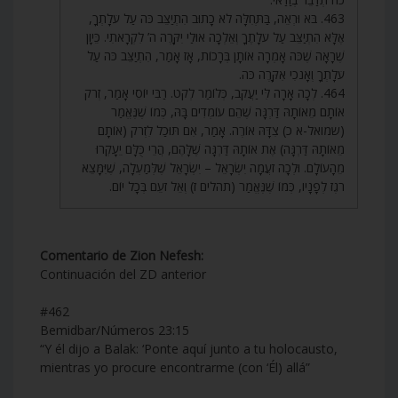
463. בֹּא וּרְאֵה, בַּתְּחִלָּה לֹא כָתוּב הִתְיַצֵּב כֹּה עַל עֹלָתְךָ,
אֶלָּא הִתְיַצֵּב עַל עֹלָתֶךָ וְאֵלְכָה אוּלַי יִקָּרֶה ה’ לִקְרָאתִי. כֵּיוָן
שֶׁרָאָה שֶׁכֹּה אָמְרָה אוֹתָן בְּרָכוֹת, אָז אָמַר, הִתְיַצֵּב כֹּה עַל
עֹלָתְךָ וְאָנֹכִי אִקָּרֶה כֹּה.
464. לְכָה אָרָה לִּי יַעֲקֹב, כְּלוֹמַר לְקֹט. רַבִּי יוֹסֵי אָמַר, זְרֹק
אוֹתָם מֵאוֹתָהּ דַּרְגָּה שֶׁהֵם עוֹמְדִים בָּהּ, כְּמוֹ שֶׁנֶּאֱמַר
(שמואל-א כ) צִדָּהּ אוֹרֶה. אָמַר, אִם תּוּכַל לִזְרֹק (אוֹתָם
מֵאוֹתָהּ דַּרְגָּה) אֶת אוֹתָהּ דַּרְגָּה שֶׁלָּהֶם, הֲרֵי כֻּלָּם יֵעָקְרוּ
מֵהָעוֹלָם. וּלְכָה זֹעֲמָה יִשְׂרָאֵל – יִשְׂרָאֵל שֶׁלְּמַעְלָה, שֶׁיִּמָּצֵא
רֹגֶז לְפָנָיו, כְּמוֹ שֶׁנֶּאֱמַר (תהלים ז) וְאֵל זֹעֵם בְּכָל יוֹם.
Comentario de Zion Nefesh:
Continuación del ZD anterior
#462
Bemidbar/Números 23:15
“Y él dijo a Balak: ‘Ponte aquí junto a tu holocausto,
mientras yo procure encontrarme (con ‘Él) allá”