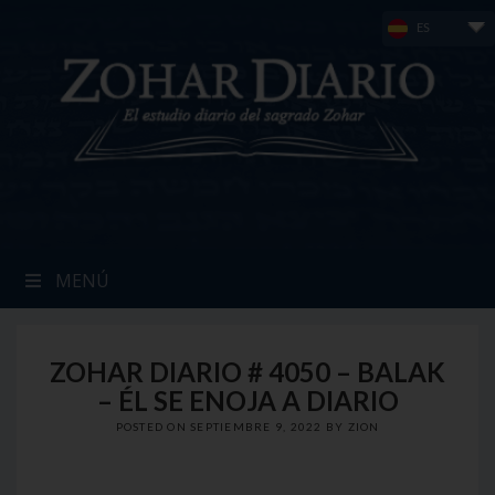
Skip
ES
to
content
MENÚ
ZOHAR DIARIO # 4050 – BALAK
– ÉL SE ENOJA A DIARIO
POSTED ON
SEPTIEMBRE 9, 2022
BY
ZION