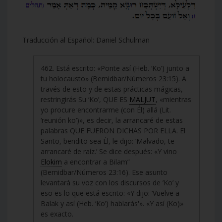
Traducción al Español: Daniel Schulman
462. Está escrito: «Ponte así (Heb. ‘Ko’) junto a
tu holocausto» (Bemidbar/Números 23:15). A
través de esto y de estas prácticas mágicas,
restringirás Su ‘Ko’, QUE ES
MALJUT
, «mientras
yo procure encontrarme (con Él) allá (Lit.
‘reunión ko’)», es decir, la arrancaré de estas
palabras QUE FUERON DICHAS POR ELLA. El
Santo, bendito sea Él, le dijo: ‘Malvado, te
arrancaré de raíz.’ Se dice después: «Y vino
Elokim
a encontrar a Bilam”
(Bemidbar/Números 23:16). Ese asunto
levantará su voz con los discursos de ’Ko’ y
eso es lo que está escrito: «Y dijo: ‘Vuelve a
Balak y así (Heb. ‘Ko’) hablarás'». «Y así (Ko)»
es exacto.