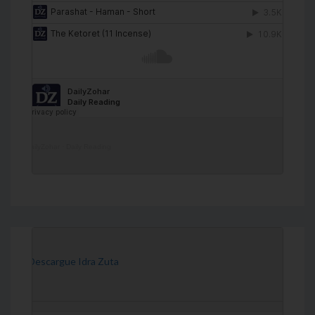
DailyZohar
·
Daily Reading
[Descargue Idra Zuta