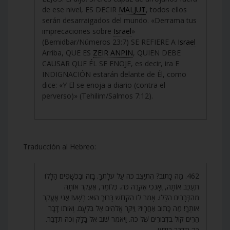
de ese nivel, ES DECIR
MALJUT
, todos ellos
serán desarraigados del mundo. «Derrama tus
imprecaciones sobre
Israel
»
(Bemidbar/Números 23:7) SE REFIERE A
Israel
Arriba, QUE ES
ZEIR ANPIN
, QUIEN DEBE
CAUSAR QUE ÉL SE ENOJE, es decir, ira E
INDIGNACIÓN estarán delante de Él, como
dice: «Y El se enoja a diario (contra el
perverso)» (Tehilim/Salmos 7:12).
Traducción al Hebreo:
462. מַה כָּתוּב? הִתְיַצֵּב כֹּה עַל עֹלָתֶךָ. בָּזֶה וּבַכְּשָׁפִים הַלָּלוּ
תְּעַכֵּב אוֹתָהּ, וְאָנֹכִי אִקָּרֶה כֹּה. כְּלוֹמַר, אֶעֱקֹר אוֹתָהּ
מֵהַדְּבָרִים הַלָּלוּ. אָמַר לוֹ הַקָּדוֹשׁ בָּרוּךְ הוּא: רָשָׁע! אֲנִי אֶעֱקֹר
אוֹתְךָ! מַה כָּתוּב אַחֲרָיו? וַיִּקָּר אֱלֹהִים אֶל בִּלְעָם. וְאוֹתוֹ דָּבָר
הֵרִים קוֹל בְּדִבּוּרִים שֶׁל כֹּה. וַיֹּאמֶר שׁוּב אֶל בָּלָק וְכֹה תְדַבֵּר.
כֹּה תְדַבֵּר בְּוַדַּאי.