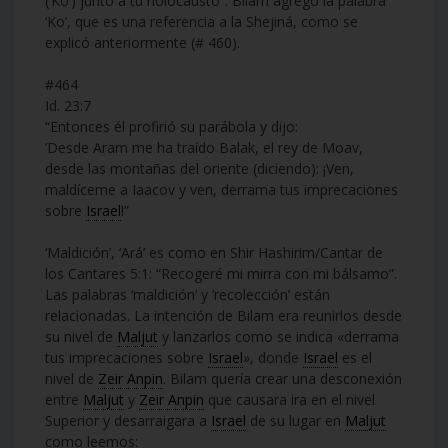
(‘Ko’) junto a tu holocausto”. Bilam agregó la palabra
‘Ko’, que es una referencia a la Shejiná, como se
explicó anteriormente (# 460).
#464
Id. 23:7
“Entonces él profirió su parábola y dijo:
‘Desde Aram me ha traído Balak, el rey de Moav,
desde las montañas del oriente (diciendo): ¡Ven,
maldíceme a Iaacov y ven, derrama tus imprecaciones
sobre
Israel
!”
‘Maldición’, ‘Ará’ es como en Shir Hashirim/Cantar de
los Cantares 5:1: “Recogeré mi mirra con mi bálsamo”.
Las palabras ‘maldición’ y ‘recolección’ están
relacionadas. La intención de Bilam era reunirlos desde
su nivel de
Maljut
y lanzarlos como se indica «derrama
tus imprecaciones sobre
Israel
», donde
Israel
es el
nivel de
Zeir Anpin
. Bilam quería crear una desconexión
entre
Maljut
y
Zeir Anpin
que causara ira en el nivel
Superior y desarraigara a
Israel
de su lugar en
Maljut
como leemos: