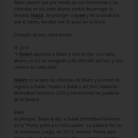
Bilam planeó que por medio de sus hechicerías y las
ofrendas en los siete altares podría desarraigar la
Shejiná,
Maljut
, de proteger a
Israel
y de la bendición
que el Santo, bendito sea Él, puso en su boca.
Después de eso, está escrito:
Id. 23:4
“Y
Elokim
apareció a Bilam y éste le dijo: ‘Los siete
altares yo los he arreglado y he ofrecido un toro y una
carnero en cada altar”
Elokim
no aceptó las ofrendas de Bilam y lo envió de
regreso a Balak: “Vuelve a Balak y así (‘Ko’) hablarás”.
(Bemidbar/Números 23:5) y transmitirás las palabras
de la Shejiná.
#463
Al principio, Bilam le dijo a Balak (Bemidbar/Números
23:3) “Ponte junto a tu holocausto”. La palabra ‘Ko’ no
se menciona. Luego, en 23:15, leemos “Ponte aquí