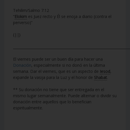
Tehilim/Salmo 7:12
“
Elokim
es Juez recto y Él se enoja a diario (contra el
perverso)”
{||}
___________________________________________________________________
El viernes puede ser un buen día para hacer una
Donación
, especialmente si no donó en la última
semana. Dar el viernes, que es un aspecto de
Iesod
,
expande la vasija para la Luz y el honor de
Shabat
.
** Su donación no tiene que ser entregada en el
mismo lugar semanalmente. Puede alternar o dividir su
donación entre aquellos que lo benefician
espiritualmente.