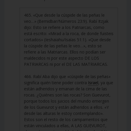
465. «Que desde la cúspide de las peñas le
veo…» (Bemidbar/Números 23:9). Rabí Itzjak
dijo: Esto se refiere a los Patriarcas, como
está escrito: «Mirad a la roca, de donde fuisteis
cortados» (Ieshaiahu/Isaías 51:1). «Que desde
la cúspide de las peñas le veo…», esto se
refiere a las Matriarcas. Ellos no podían ser
maldecidos ni por este aspecto DE LOS
PATRIARCAS ni por el DE LAS MATRIARCAS.
466. Rabí Aba dijo que «cúspide de las peñas»
significa quién tiene poder contra
Israel
, ya que
están adheridos y emanan de la cima de las
rocas. ¿Quiénes son las rocas? Son Guevurot,
porque todos los juicios del mundo emergen
de los Guevurot y están adheridos a ellos. «Y
desde las alturas le estoy contemplando».
Estos son el resto de los campamentos que
están vinculados a ellas, A LAS GUEVUROT,