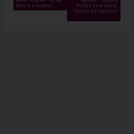
4050 – BALAK – ÉL SE
BALAK – ¿QUIÉN
entradas
ENOJA A DIARIO
PUEDE CONTAR EL
POLVO DE IAACOV?
→