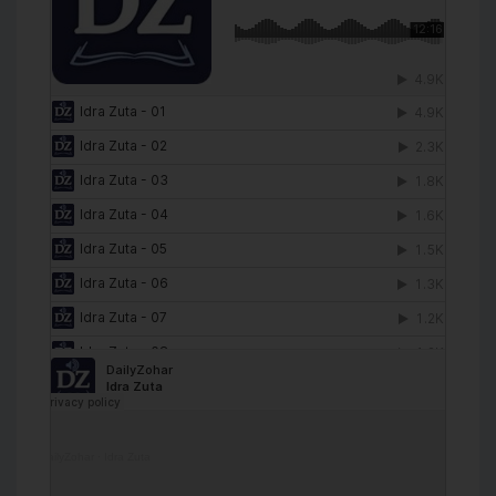
DailyZohar
·
Idra Zuta