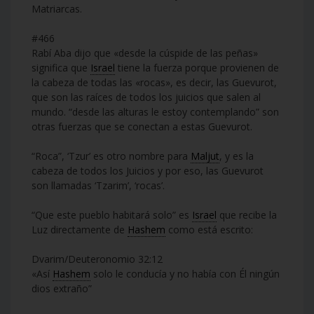
Matriarcas.
#466
Rabí Aba dijo que «desde la cúspide de las peñas»
significa que
Israel
tiene la fuerza porque provienen de
la cabeza de todas las «rocas», es decir, las Guevurot,
que son las raíces de todos los juicios que salen al
mundo. “desde las alturas le estoy contemplando” son
otras fuerzas que se conectan a estas Guevurot.
“Roca”, ‘Tzur’ es otro nombre para
Maljut
, y es la
cabeza de todos los Juicios y por eso, las Guevurot
son llamadas ‘Tzarim’, ‘rocas’.
“Que este pueblo habitará solo” es
Israel
que recibe la
Luz directamente de
Hashem
como está escrito:
Dvarim/Deuteronomio 32:12
«Así
Hashem
solo le conducía y no había con Él ningún
dios extraño”