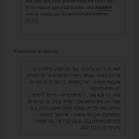
«he aquí que este pueblo habitará solo» (Id.).
Es lo mismo que está escrito: «Así
Hashem
solo le conducía» (Dvarim/Deuteronomio
32:12).
Traducción al Hebreo:
465. כִּי מֵרֹאשׁ צֻרִים וְגוֹ’. אָמַר רַבִּי יִצְחָק, מֵרֹאשׁ צֻרִים –
אֵלּוּ הֵם הָאָבוֹת, שֶׁכָּתוּב (ישעיה נא) הַבִּיטוּ אֶל צוּר חֻצַּבְתֶּם.
וּמִגְּבָעוֹת אֲשׁוּרֶנּוּ – אֵלּוּ הָאִמָּהוֹת. בֵּין מִצַּד זֶה בֵּין מִצַּד זֶה
לֹא יְכוֹלִים לְהִתְקַלֵּל.
466. רַבִּי אַבָּא אָמַר, כִּי מֵרֹאשׁ צֻרִים – מִי יָכוֹל לְיִשְׂרָאֵל,
שֶׁהֲרֵי הוּא אָחוּז מֵרֹאשׁ שֶׁכָּל הַצּוּרִים יוֹצְאִים. וּמִי אֵלּוּ צֻרִים?
גְּבוּרוֹת, שֶׁהֲרֵי כָּל דִּינֵי הָעוֹלָם יוֹצְאִים מֵאוֹתָן גְּבוּרוֹת, וְהֵם
נֶאֱחָזִים בָּהֶן. וּמִגְּבָעוֹת אֲשׁוּרֶנּוּ – אֵלּוּ שְׁאָר הַמַּחֲנוֹת
(כְּתָרִים) שֶׁאֲחוּזִים בָּהֶם. הֶן עָם לְבָדָד וְגוֹ’, כְּמוֹ שֶׁנֶּאֱמַר
(דברים לב) ה’ בָּדָד יַנְחֶנּוּ.