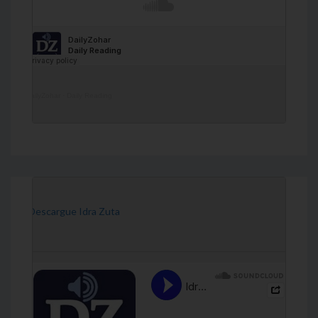
DailyZohar
·
Daily Reading
[Descargue Idra Zuta