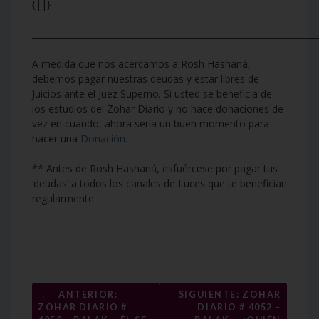
{||}
___________________________________________________________________
A medida que nos acercamos a Rosh Hashaná,
debemos pagar nuestras deudas y estar libres de
Juicios ante el Juez Superno. Si usted se beneficia de
los estudios del Zohar Diario y no hace donaciones de
vez en cuando, ahora sería un buen momento para
hacer una
Donación
.
** Antes de Rosh Hashaná, esfuércese por pagar tus
‘deudas’ a todos los canales de Luces que te benefician
regularmente.
Navegación
←
ANTERIOR:
SIGUIENTE: ZOHAR
ZOHAR DIARIO #
DIARIO # 4052 –
de