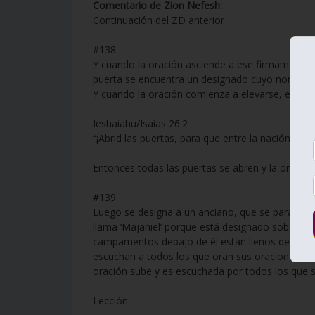
Comentario de Zion Nefesh:
Continuación del ZD anterior
#138
Y cuando la oración asciende a ese firmamento
puerta se encuentra un designado cuyo nombre e
Y cuando la oración comienza a elevarse, este d
Ieshaiahu/Isaías 26:2
“¡Abrid las puertas, para que entre la nación just
Entonces todas las puertas se abren y la oración
#139
Luego se designa a un anciano, que se para en el 
llama ‘Majaniel’ porque está designado sobre se
campamentos debajo de él están llenos de ojos.
escuchan a todos los que oran sus oraciones en 
oración sube y es escuchada por todos los que 
Lección: