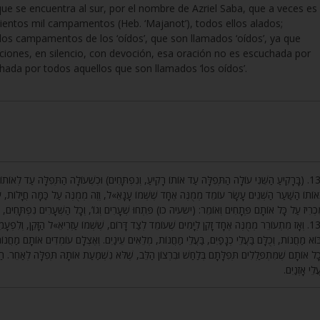
que se encuentra al sur, por el nombre de Azriel Saba, que a veces es
cientos mil campamentos (Heb. ‘Majanot’), todos ellos alados;
los campamentos de los ‘oídos’, que son llamados ‘oídos’, ya que
ciones, en silencio, con devoción, esa oración no es escuchada por
hada por todos aquellos que son llamados ‘los oídos’.
בָּרָקִיעַ הַשֵּׁנִי עוֹלָה הַתְּפִלָּה עַד אוֹתוֹ רָקִיעַ, וְנִפְתָּחִים) וּכְשֶׁעוֹלָה הַתְּפִלָּה עַד לְאוֹתוֹ רָ,
ְאוֹתוֹ הַשַּׁעַר הַשְּׁנֵים עָשָׂר עוֹמֵד מְמֻנֶּה אֶחָד שֶׁשְּׁמוֹ עָנָאֵ»ל, וְזֶה מְמֻנֶּה עַל כַּמָּה חֲיָלוֹת, 
מַכְרִיז עַל כָּל אוֹתָם פְּתָחִים וְאוֹמֵר: (ישעיה כו) פִּתְחוּ שְׁעָרִים וְגוֹ’, וְכָל הַשְּׁעָרִים נִפְתָּחִים,
וְאָז מִתְעוֹרֵר מְמֻנֶּה אֶחָד זָקֵן לְיָמִים שֶׁעוֹמֵד לְצַד דָּרוֹם, שֶׁשְּׁמוֹ עַזְרִיאֵ»ל הַזָּקֵן, וְלִפְעָמִ
ּוֹא מַחֲנוֹת, וְכֻלָּם בַּעֲלֵי כְנָפַיִם, בַּעֲלֵי מַחֲנוֹת, מְלֵאִים עֵינַיִם. וְאֶצְלָם עוֹמְדִים אוֹתָם מַחֲנוֹת ב
ָל אוֹתָם שֶׁמִּתְפַּלְלִים תְּפִלָּתָם בְּלַחַשׁ וּבִרְצוֹן הַלֵּב, שֶׁלֹּא נִשְׁמַעַת אוֹתָהּ תְּפִלָּה לְאַחֵר. הַת
ַעֲלֵי אָזְנַיִם