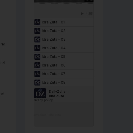
una
del
onó
DailyZohar
·
Idra Zuta