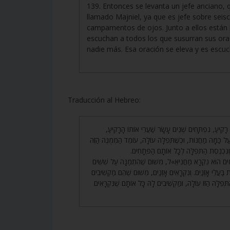
139. Entonces se levanta un jefe anciano, 
llamado Majniel, ya que es jefe sobre seis
campamentos de ojos. Junto a ellos están 
escuchan a todos los que susurran sus ora
nadie más. Esa oración se eleva y es escuc
Traducción al Hebreo:
138. (קִיעַ, נִפְתָּחִים שְׁנֵים עָשָׂר שַׁעֲרֵי אוֹתוֹ הָרָקִיעַ
עַל כַּמָּה מַחֲנוֹת, וּכְשֶׁתְּפִלָּה עוֹלָה, עוֹמֵד הַמְמֻנֶּה הַזֶּה
 וְנִכְנֶסֶת הַתְּפִלָּה לְכָל אוֹתָם הַפְּתָחִים
139. ים הוּא נִקְרָא מַחֲנִיאֵ»ל, מִשּׁוּם שֶׁהִתְמַנָּה עַל שִׁשִּׁים
ַּעֲלֵי אָזְנַיִם. וְנִקְרָאִים אָזְנַיִם, מִשּׁוּם שֶׁהֵם מַקְשִׁיבִים
ְּפִלָּה הַזּוֹ עוֹלָה, וּמַקְשִׁיבִים לָהּ כָּל אוֹתָם שֶׁנִּקְרָאִים