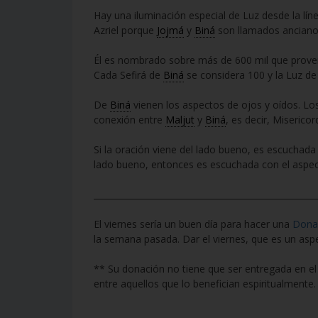
Hay una iluminación especial de Luz desde la lí
Azriel porque
Jojmá
y
Biná
son llamados anciano
Él es nombrado sobre más de 600 mil que provení
Cada Sefirá de
Biná
se considera 100 y la Luz d
De
Biná
vienen los aspectos de ojos y oídos. Lo
conexión entre
Maljut
y
Biná
, es decir, Misericord
Si la oración viene del lado bueno, es escuchada 
lado bueno, entonces es escuchada con el aspect
____________________________________________________
El viernes sería un buen día para hacer una
Dona
la semana pasada. Dar el viernes, que es un as
** Su donación no tiene que ser entregada en el
entre aquellos que lo benefician espiritualmente.