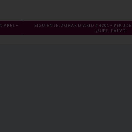
AIAKEL –
SIGUIENTE: ZOHAR DIARIO # 4201 – PEKUDEI
¡SUBE, CALVO!