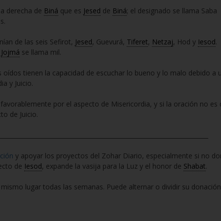
nea derecha de
Biná
que es
Jesed
de
Biná
; el designado se llama Saba
s.
an de las seis Sefirot,
Jesed
, Guevurá,
Tiferet
,
Netzaj
, Hod y
Iesod
.
e
Jojmá
se llama mil.
s oídos tienen la capacidad de escuchar lo bueno y lo malo debido a 
ia y Juicio.
favorablemente por el aspecto de Misericordia, y si la oración no es 
o de Juicio.
_______________________________________________________________________
ción
y apoyar los proyectos del Zohar Diario, especialmente si no d
pecto de
Iesod
, expande la vasija para la Luz y el honor de
Shabat
.
 mismo lugar todas las semanas. Puede alternar o dividir su donación