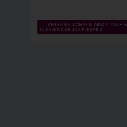
Navegación
←
ANTERIOR: ZOHAR DIARIO # 4198 – V
EL CAMINO DE UNA PLEGARIA
de
entradas