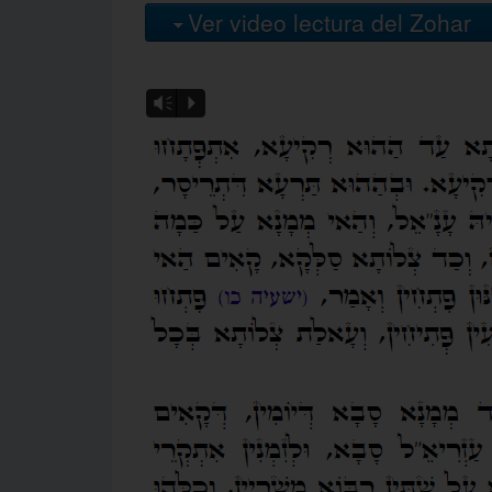
Ver video lectura del Zohar
Vm
P