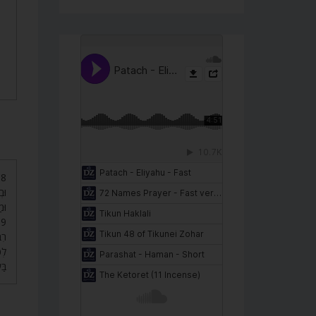
וּב
וּ.
רִב
לְכ
בּ.