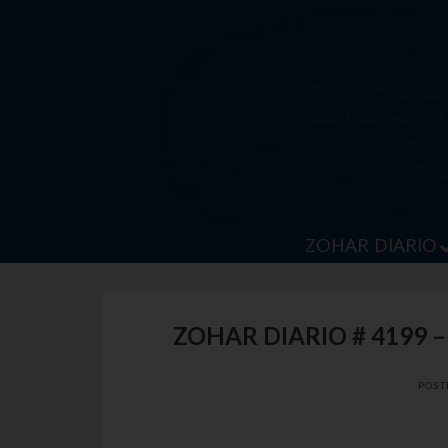
Skip
to
content
ZOHAR DIARIO
ZOHAR DIARIO # 4199 
POST