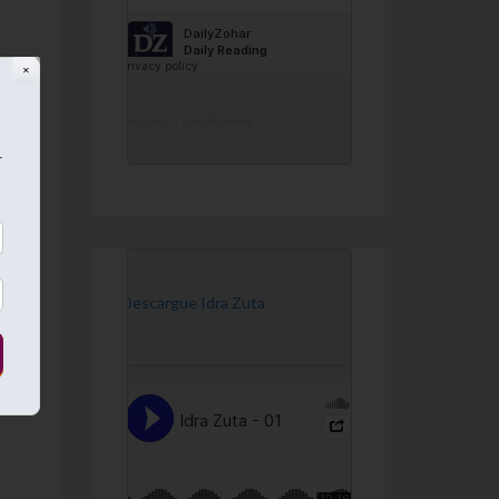
✕
DailyZohar
·
Daily Reading
r
[Descargue Idra Zuta
 le
ue
sta