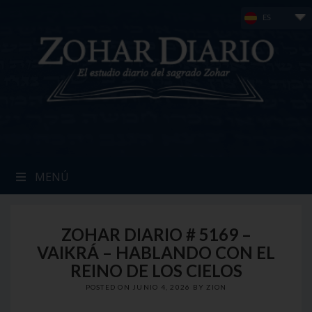
Skip
ES
to
content
MENÚ
ZOHAR DIARIO # 5169 –
VAIKRÁ – HABLANDO CON EL
REINO DE LOS CIELOS
POSTED ON
JUNIO 4, 2026
BY
ZION