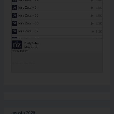
DailyZohar
·
Idra Zuta
agosto 2026