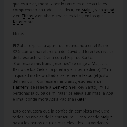
que es
Keter
, mora. Y por lo tanto este versículo es
comprendido en todo — es decir, en
Maljut
, y en
Iesod
y en
Tiferet
y en Aba e Ima celestiales, en los que
Keter
mora.
Notas:
El Zohar explica la aparente redundancia en el Salmo
32:5 como una referencia de David a diferentes niveles
de la estructura Divina con el Espíritu Santo.
“Confesaré mis transgresiones” se dirige a
Maljut
(el
Reino de los Cielos, la puerta y el intermediario). “Y mi
iniquidad no he ocultado” se refiere a
Iesod
(el Justo
del mundo). “Confesaré mis transgresiones ante
Hashem
” se refiere a
Zeir Anpin
(el Rey Santo). “Y Tú
perdonas la culpa de mi falta” se eleva aún más, a Aba
e Ima, donde mora Atika Kadisha (
Keter
).
Esto demuestra que la confesión completa involucra
todos los niveles de la estructura Divina, desde
Maljut
hasta los reinos ocultos más elevados. La verdadera