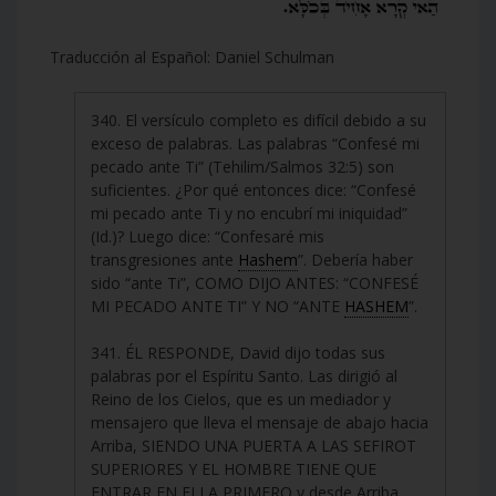
Traducción al Español: Daniel Schulman
340. El versículo completo es difícil debido a su
exceso de palabras. Las palabras “Confesé mi
pecado ante Ti” (Tehilim/Salmos 32:5) son
suficientes. ¿Por qué entonces dice: “Confesé
mi pecado ante Ti y no encubrí mi iniquidad”
(Id.)? Luego dice: “Confesaré mis
transgresiones ante
Hashem
”. Debería haber
sido “ante Ti”, COMO DIJO ANTES: “CONFESÉ
MI PECADO ANTE TI” Y NO “ANTE
HASHEM
”.
341. ÉL RESPONDE, David dijo todas sus
palabras por el Espíritu Santo. Las dirigió al
Reino de los Cielos, que es un mediador y
mensajero que lleva el mensaje de abajo hacia
Arriba, SIENDO UNA PUERTA A LAS SEFIROT
SUPERIORES Y EL HOMBRE TIENE QUE
ENTRAR EN ELLA PRIMERO y desde Arriba