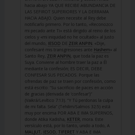
hacia abajo YA QUE RECIBE ABUNDANCIA DE
LAS SEFIROT SUPERIORES Y LA DERRAMA
HACIA ABAJO. Quien necesite al Rey debe
notificarlo primero. Por lo tanto, «Reconozco
mi pecado ante Ti» está dirigido al reino de los
cielos y «mi iniquidad no he ocultado» al Justo
del mundo,
IESOD
DE
ZEIR ANPIN
. «Dije,
confesaré mis transgresiones ante
Hashem
» al
Santo Rey,
ZEIR ANPIN
, que toda la paz es
Suya. Conviene al hombre traer la paz a Él
mediante la confesión; ES DECIR, DEBE
CONFESAR SUS PECADOS. Porque las
ofrendas de paz se traen por confesión, como
está escrito: “Su sacrificio de paces en acción
de gracias (derivada de ‘confesar’)”
(Vaikrá/Levítico 7:13). “Y Tú perdonas la culpa
de mi falta. Sela” (Tehilim/Salmos 32:5) está
muy por encima POR ABA E IMA SUPERNOS,
donde Atika Kadisha,
KETER
, mora. Este
versículo está, por lo tanto, unido a todo, A
MALJUT
,
IESOD
,
TIFERET
Y ABA E IMA