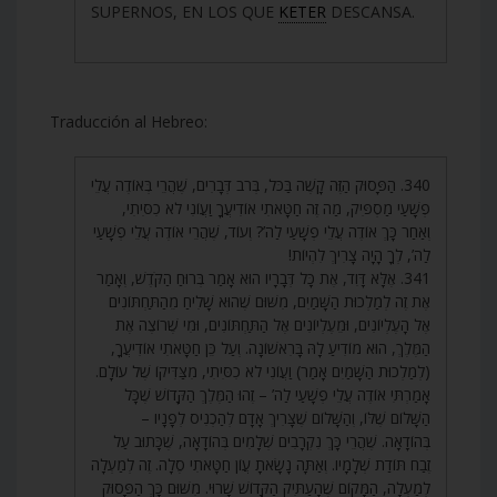
SUPERNOS, EN LOS QUE
KETER
DESCANSA.
Traducción al Hebreo:
340. הַפָּסוּק הַזֶּה קָשֶׁה בַּכֹּל, בְּרֹב דְּבָרִים, שֶׁהֲרֵי בְּאוֹדֶה עֲלֵי
פְשָׁעַי מַסְפִּיק, מַה זֶּה חַטָּאתִי אוֹדִיעֲךָ וַעֲוֹנִי לֹא כִסִּיתִי,
וְאַחַר כָּךְ אוֹדֶה עֲלֵי פְשָׁעַי לַה’? וְעוֹד, שֶׁהֲרֵי אוֹדֶה עֲלֵי פְשָׁעַי
לַה’, לְךָ הָיָה צָרִיךְ לִהְיוֹת!
341. אֶלָּא דָּוִד, אֶת כָּל דְּבָרָיו הוּא אָמַר בְּרוּחַ הַקֹּדֶשׁ, וְאָמַר
אֶת זֶה לְמַלְכוּת הַשָּׁמַיִם, מִשּׁוּם שֶׁהוּא שָׁלִיחַ מֵהַתַּחְתּוֹנִים
אֶל הָעֶלְיוֹנִים, וּמֵעֶלְיוֹנִים אֶל הַתַּחְתּוֹנִים, וּמִי שֶׁרוֹצֶה אֶת
הַמֶּלֶךְ, הוּא מוֹדִיעַ לָהּ בָּרִאשׁוֹנָה. וְעַל כֵּן חַטָּאתִי אוֹדִיעֲךָ,
(לְמַלְכוּת הַשָּׁמַיִם אָמַר) וַעֲוֹנִי לֹא כִסִּיתִי, מִצַּדִּיקוֹ שֶׁל עוֹלָם.
אָמַרְתִּי אוֹדֶה עֲלֵי פְשָׁעַי לַה’ – זֶהוּ הַמֶּלֶךְ הַקָּדוֹשׁ שֶׁכָּל
הַשָּׁלוֹם שֶׁלּוֹ, וְהַשָּׁלוֹם שֶׁצָּרִיךְ אָדָם לְהַכְנִיס לְפָנָיו –
בְּהוֹדָאָה. שֶׁהֲרֵי כָּךְ נִקְרָבִים שְׁלָמִים בְּהוֹדָאָה, שֶׁכָּתוּב עַל
זֶבַח תּוֹדַת שְׁלָמָיו. וְאַתָּה נָשָׂאתָ עֲוֹן חַטָּאתִי סֶלָה. זֶה לְמַעְלָה
לְמַעְלָה, הַמָּקוֹם שֶׁהָעַתִּיק הַקָּדוֹשׁ שָׁרוּי. מִשּׁוּם כָּךְ הַפָּסוּק