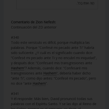
הַזֶּה אוֹחֵז בַּכֹּל.
Comentario de Zion Nefesh:
Continuación del ZD anterior
#340
Todo este versículo es difícil, porque multiplica las
palabras. Porque “Confesé mi pecado ante Ti” habría
sido suficiente. ¿Y cuál es el significado cuando dice:
“Confesé mi pecado ante Ti y no encubrí mi iniquidad”,
y después dice: “Confesaré mis transgresiones ante
Hashem
”? Además, cuando dice: “Confesaré mis
transgresiones ante
Hashem
”, debería haber dicho
“ante Ti”, como dijo antes: “Confesé mi pecado”, pero
no dice “ante
Hashem
”.
#341
Y él responde: Más bien, David pronunció todas sus
palabras con el Espíritu Santo. Y se las dijo al Reino de
los Cielos, porque es el emisario, es decir, el