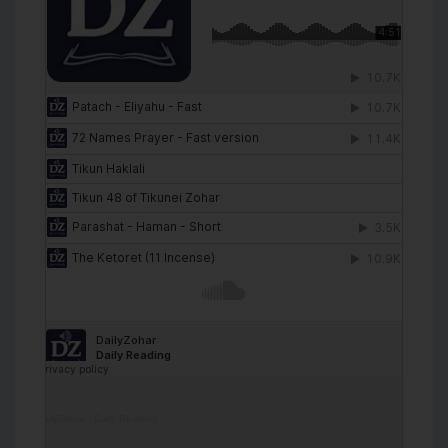
DailyZohar
·
Daily Reading