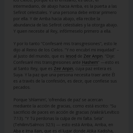
intermediario, de abajo hacia Arriba, es la puerta a las
Sefirot celestiales. Y una persona debe entrar primero
por ella. Y de Arriba hacia abajo, ella recibe la
abundancia de las Sefirot celestiales y la otorga abajo.
Y quien necesite al Rey, infórmeselo primero a ella.
Y por lo tanto “Confesaré mis transgresiones”, esto le
dijo al Reino de los Cielos. “Y no encubrí mi iniquidad” –
al Justo del mundo, que es
Iesod
de
Zeir Anpin
. “Dije:
Confesaré mis transgresiones ante
Hashem
” —esto es
al Santo Rey, que es
Zeir Anpin
, cuya paz entera es
Suya. Y la paz que una persona necesita traer ante Él
es a través de la confesión, es decir, que confiese sus
pecados.
Porque ‘shlamim’, ‘ofrendas de paz’ se acercan
mediante la acción de gracias, como está escrito: “Su
sacrificio de paces en acción de gracias (Vaikrá/Levítico
7:13). “Y Tú perdonas la culpa de mi falta. Sela”
(Tehilim/Salmos 32:5) — esto está Arriba, Arriba, en
Aba e Ima Ilain, que es el lugar donde Atika Kadisha,