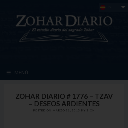
Skip
ES
to
content
MENÚ
ZOHAR DIARIO # 1776 – TZAV
– DESEOS ARDIENTES
POSTED ON
MARZO 21, 2015
BY
ZION