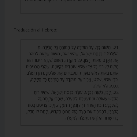
Traducción al Hebreo:
21. וּמִשּׁוּם כָּךְ, עַל מוֹקְדָה עַל הַמִּזְבֵּחַ כָּל הַלַּיְלָה. מִי
הַלַּיְלָה? זוֹ כְּנֶסֶת יִשְׂרָאֵל, שֶׁהִיא זֹאת, מִשּׁוּם שֶׁבָּאָה לְטַהֵר
אֶת הָאָדָם מֵאוֹתוֹ רָצוֹן. עַל מוֹקְדָה, מִשּׁוּם שֶׁנְּהַר דִּינוּר הוּא
מָקוֹם לִשְׂרֹף כָּל אֵלּוּ שֶׁלֹּא עוֹמְדִים בְּקִיּוּמָם, שֶׁהֲרֵי מַכְנִיסִים
אוֹתָם בְּאוֹתָהּ אֵשׁ בּוֹעֶרֶת וּמַעֲבִירִים אֶת שִׁלְטוֹנָם מִן הָעוֹלָם,
וּכְדֵי שֶׁלֹּא יִשְׁלֹט, צָרִיךְ עַל מוֹקְדָה עַל הַמִּזְבֵּחַ כָּל הַלַּיְלָה,
וְנִכְנָע וְלֹא שׁוֹלֵט.
22. וְלָכֵן, כְּשֶׁזֶּה נִכְנָע, עוֹלָה כְּנֶסֶת יִשְׂרָאֵל, שֶׁהִיא רוּחַ
הַקֹּדֶשׁ שֶׁעוֹלָה וּמִתְעַטֶּרֶת לְמַעְלָה, שֶׁהֲרֵי עֲלִיָּתָהּ זֶה
כְּשֶׁנִּכְנָע הַכֹּחַ הָאַחֵר הַזֶּה וְנִפְרָד מִמֶּנָּה, וְלָכֵן צְרִיכִים בְּסוֹד
הַקָּרְבָּן, לְהַפְרִיד אֶת הַצַּד הַזֶּה מֵרוּחַ הַקֹּדֶשׁ, וְלָתֵת לוֹ חֵלֶק,
כְּדֵי שֶׁרוּחַ הַקֹּדֶשׁ תִּתְעַלֶּה לְמַעְלָה.