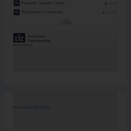
DailyZohar
·
Daily Reading
[Descargue Idra Zuta