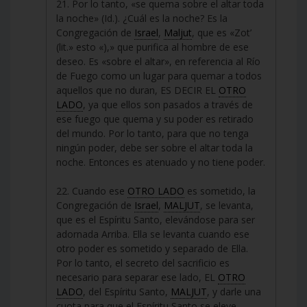
21. Por lo tanto, «se quema sobre el altar toda
la noche» (Id.). ¿Cuál es la noche? Es la
Congregación de
Israel
,
Maljut
, que es «Zot’
(lit.» esto «),» que purifica al hombre de ese
deseo. Es «sobre el altar», en referencia al Río
de Fuego como un lugar para quemar a todos
aquellos que no duran, ES DECIR EL
OTRO
LADO
, ya que ellos son pasados a través de
ese fuego que quema y su poder es retirado
del mundo. Por lo tanto, para que no tenga
ningún poder, debe ser sobre el altar toda la
noche. Entonces es atenuado y no tiene poder.
22. Cuando ese
OTRO LADO
es sometido, la
Congregación de
Israel
,
MALJUT
, se levanta,
que es el Espíritu Santo, elevándose para ser
adornada Arriba. Ella se levanta cuando ese
otro poder es sometido y separado de Ella.
Por lo tanto, el secreto del sacrificio es
necesario para separar ese lado, EL
OTRO
LADO
, del Espíritu Santo,
MALJUT
, y darle una
cuota para que el Espíritu Santo se eleve.