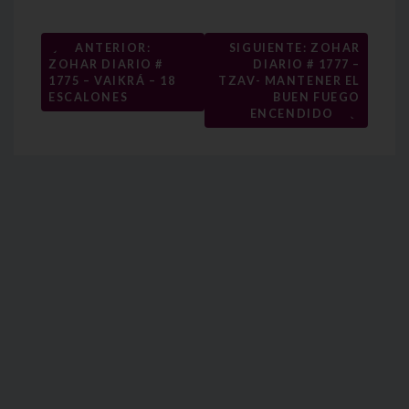
Navegación
←
ANTERIOR:
SIGUIENTE: ZOHAR
ZOHAR DIARIO #
DIARIO # 1777 –
de
1775 – VAIKRÁ – 18
TZAV- MANTENER EL
entradas
ESCALONES
BUEN FUEGO
→
ENCENDIDO